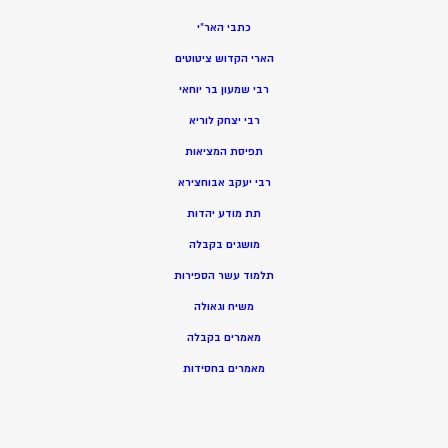
כתבי האר”י
הארי הקדוש ציטוטים
רבי שמעון בר יוחאי
רבי יצחק לוריא
תפיסת המציאות
רבי יעקב אבוחצירא
תת מודע יהדות
מושגים בקבלה
תלמוד עשר הספירות
משיח וגאולה
מאמרים בקבלה
מאמרים בחסידות