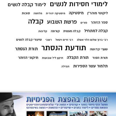
לימודי חסידות לנשים
לימוד קבלה לנשים
מיסטיקה
ליקוטי מוהר"ן
סוכות
מיסטיקה יהודית
מלחמה
קבלה
פרשת השבוע
ספר הזוהר
פורים
קבלה למתחיל
קורונה
קבלה מעשית
קליפות
שיעורי קבלה לנשים
רבי ברוך שלום הלוי אשלג
רבי חיים ויטאל
רשבי
תודעת הנסתר
תורת הנסתר
שערי קדושה
תורת הקבלה
תיקוני הזוהר
תורת הסוד
תיקון ליל שבועות
תלמוד עשר הספירות
תפילה