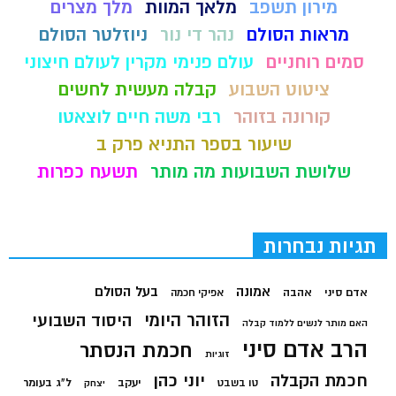
מירון תשפב
מלאך המוות
מלך מצרים
מראות הסולם
נהר די נור
ניוזלטר הסולם
סמים רוחניים
עולם פנימי מקרין לעולם חיצוני
ציטוט השבוע
קבלה מעשית לחשים
קורונה בזוהר
רבי משה חיים לוצאטו
שיעור בספר התניא פרק ב
שלושת השבועות מה מותר
תשעח כפרות
תגיות נבחרות
בעל הסולם
אמונה
אדם סיני
אהבה
אפיקי חכמה
הזוהר היומי
היסוד השבועי
האם מותר לנשים ללמוד קבלה
הרב אדם סיני
חכמת הנסתר
זוגיות
חכמת הקבלה
יוני כהן
יעקב
ל"ג בעומר
טו בשבט
יצחק