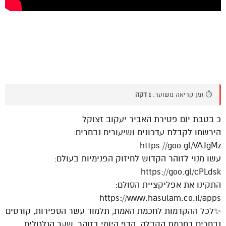
⏱️ זמן קריאה משוער:
1 דקה
כ בטבת יום פטירת האביר יעקוב זצוקל
הירשמו לקבלת עדכונים ושיעורים נבחרים:
https://goo.gl/VAJgMz
עשו מנוי לזוהר הקדוש לחיזוק הפנימיות בעולם:
https://goo.gl/cPLdsk
התקינו את אפליקציית הסולם:
https://www.hasulam.co.il/apps
✨לכל ההקדמות לחכמת האמת, תלמוד עשר הספירות, קורסים
נבחרים בחכמת הקבלה, הדף היומי בזוהר, שער הגלגולים,