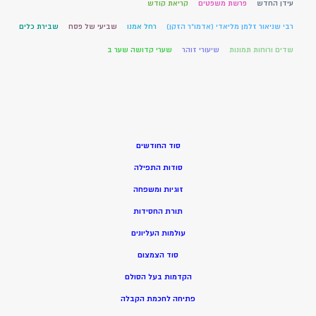
עידן החדש
פרשת משפטים
קריאת קודש
רבי שניאור זלמן מליאדי (אדמו"ר הזקן)
רחל אמנו
שביעי של פסח
שבירת כלים
שדים ורוחות תמונות
שיעורי זוהר
שערי קדושה שער ב
סוד החודשים
סודות התפילה
זוגיות ומשפחה
תורת החסידות
עולמות העליונים
סוד הצמצום
הקדמות בעל הסולם
פתיחה לחכמת הקבלה