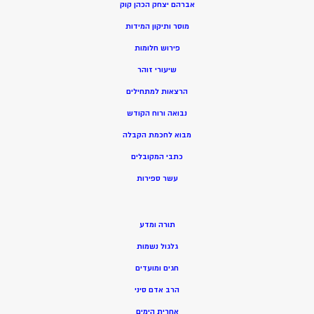
אברהם יצחק הכהן קוק
מוסר ותיקון המידות
פירוש חלומות
שיעורי זוהר
הרצאות למתחילים
נבואה ורוח הקודש
מ
בוא לחכמת הקבלה
כתבי המקובלים
ע
שר ספירות
תורה ומדע
גלגול נשמות
חגים ומועדים
הרב אדם סיני
אחרית הימים