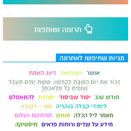
תגיות שחיפשו לאחרונה
אושר
וואטסאפ
זיווג האמת
זָכוֹר אֶת יוֹם הַשַּׁבָּת לְקַדְּשׁוֹ. שֵׁשֶׁת יָמִים תַּעֲבֹד
וְעָשִׂיתָ כָּל מְלַאכְתֶּךָ
חודש טוב
יסוד שביסוד
יסודות
להתאסלם
לימודי קבלה בנהריה
מא – רקודין
מאמר ליל הכלה
מוחש
מחלוקת ושלום
מידע על שדים ורוחות פראים
מיסטיקה