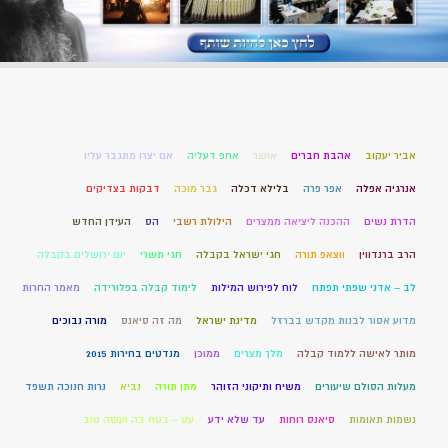
אביר יעקוב
אהבת חברים
אושר
אחפ דעליה
אם יצרו מתגבר עליו
אנרגיה אפלה
אפר פרה
בלילא דכלה
גבר מוכה
דבקות בצדיקים
הדרת נשים
ההכנה ליציאה ממצרים
הילולת רשבי
הס
העידן החדש
הרב ברנדווין
ווצאפ תורה
חגי ישראל בקבלה
חגי תשרי
יום ירושלים בקבלה
לב – אדני שפתי תפתח
לוח לפירוש המילות
לימוד קבלה בפלורידה
מאמר החרות
מדוע אסור לבנות מקדש בברזל
מדינת ישראל
מה זה סיאנס
מורה נבוכים
מותר לאישה ללמוד קבלה
מלך מצרים
ממוכן
מנדטים בחירות 2015
מעלות הסולם שיעורים
משיח ותיקוני הזוהר
מתן תורה
נביא
נרות חנוכה תשפד
נשמות תאומות
סיאנס רוחות
עד שלא ידע
עט – בטח בה ועשה טוב