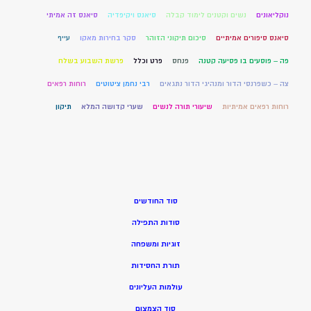
נוקליאונים
נשים וקטנים לימוד קבלה
סיאנס ויקיפדיה
סיאנס זה אמיתי
סיאנס סיפורים אמיתיים
סיכום תיקוני הזוהר
סקר בחירות מאקו
עייף
פה – פוסעים בו פסיעה קטנה
פנחס
פרט וכלל
פרשת השבוע בשלח
צה – כשפרנסי הדור ומנהיגי הדור נתגאים
רבי נחמן ציטוטים
רוחות רפאים
רוחות רפאים אמיתיות
שיעורי תורה לנשים
שערי קדושה המלא
תיקון
סוד החודשים
סודות התפילה
זוגיות ומשפחה
תורת החסידות
עולמות העליונים
סוד הצמצום