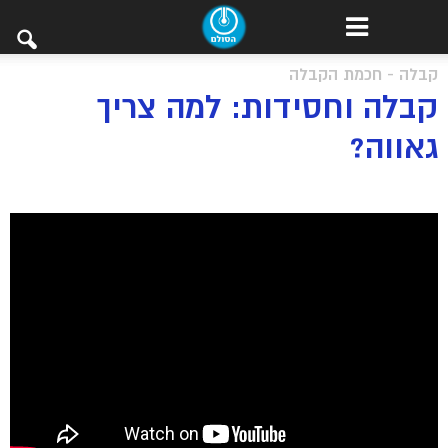
קבלה - חכמת הקבלה
קבלה וחסידות: למה צריך
גאווה?