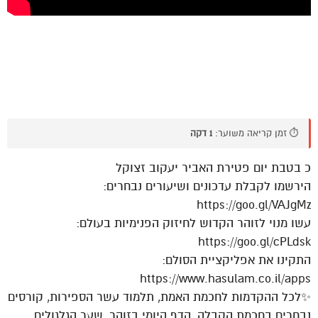
⏱️ זמן קריאה משוער:
1 דקה
כ בטבת יום פטירת האביר יעקוב זצוקל
הירשמו לקבלת עדכונים ושיעורים נבחרים:
https://goo.gl/VAJgMz
עשו מנוי לזוהר הקדוש לחיזוק הפנימיות בעולם:
https://goo.gl/cPLdsk
התקינו את אפליקציית הסולם:
https://www.hasulam.co.il/apps
✨לכל ההקדמות לחכמת האמת, תלמוד עשר הספירות, קורסים
נבחרים בחכמת הקבלה, הדף היומי בזוהר, שער הגלגולים,