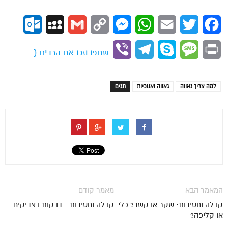
ok.com
MySpace
Gmail
Copy
Messenger
WhatsApp
Email
Twitter
Facebook
Link
Viber
Telegram
Skype
Message
Print
שתפו וזכו את הרבים (-:
למה צריך גאווה
גאווה ואנוכיות
תגים
המאמר הבא
מאמר קודם
קבלה וחסידות: שקר או קשר? כלי
קבלה וחסידות - דבקות בצדיקים
או קליפה?