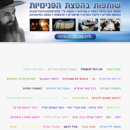
אוהל מועד
אין יכול להתפלל
אמונה למעלה מהדעת
בעל ספר הזוהר
בריאות תודעתית
גר
הבורא לא מתבלבל
היסוד השבועי
הסולם קבלה ופנימיות
הסתרת השגחה
הרב קוק יארצייט
השגה של פנימיות
השמנה רוחנית
זדונות נעשים לזכויות
חירות היחיד
חסד
טו בשבט כוונות
יארצייט בעל הסולם
יב בריתיות
יחיד בדורו - מרן האר"י החי - בעל הסולם זצ"ל
כיצד לראות שדים
לאה
לוט
לימוד קבלה בבני ברק
לימוד קבלה בחו"ל
ליקוטי מוהר ן ציטוטים
מאמר ליל הכלה
מורה נבוכי
מזל דרקון
מקובל אמיתי
משיח בן יוסף
נברא