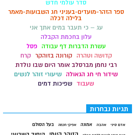
סדר עולמי חדש
ספר הזהר-מועדים-בעניני חג השבועות-מאמר
בלילה דכלה
עג – כי תעבר במים אתך אני
עלון בחכמת הקבלה
עשרת הדברות דף עבודה
פסל
קדושה וטהרה
קורונה בזוהקר
קרח
רבי נחמן מברסלב אומר היום שבו נולדת
שידור חי חג הגאולה
שיעורי זוהר לנשים
שעבוד
שפיכות דמים
תגיות נבחרות
בעל הסולם
אמונה
אדם סיני
אהבה
אפיקי חכמה
הזוהר היומי
היסוד השבועי