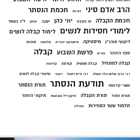
האם מותר לנשים ללמוד קבלה
הרב אדם סיני
חכמת הנסתר
זוגיות
חכמת הקבלה
יוני כהן
יעקב
ל"ג בעומר
טו בשבט
יצחק
לימודי חסידות לנשים
לימוד קבלה לנשים
מיסטיקה
ליקוטי מוהר"ן
סוכות
מיסטיקה יהודית
מלחמה
קבלה
פרשת השבוע
ספר הזוהר
פורים
קבלה למתחיל
קורונה
קבלה מעשית
קליפות
שיעורי קבלה לנשים
רבי ברוך שלום הלוי אשלג
רבי חיים ויטאל
רשבי
תודעת הנסתר
תורת הנסתר
שערי קדושה
תורת הקבלה
תיקוני הזוהר
תורת הסוד
תיקון ליל שבועות
תלמוד עשר הספירות
תפילה