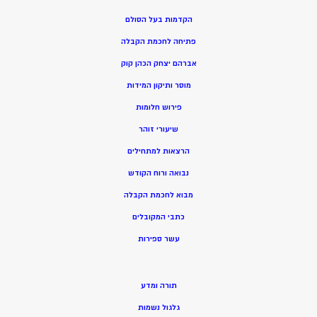
הקדמות בעל הסולם
פתיחה לחכמת הקבלה
אברהם יצחק הכהן קוק
מוסר ותיקון המידות
פירוש חלומות
שיעורי זוהר
הרצאות למתחילים
נבואה ורוח הקודש
מ
בוא לחכמת הקבלה
כתבי המקובלים
ע
שר ספירות
תורה ומדע
גלגול נשמות