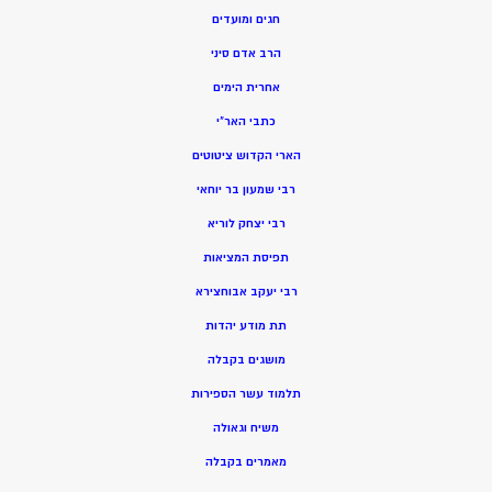
חגים ומועדים
הרב אדם סיני
אחרית הימים
כתבי האר”י
הארי הקדוש ציטוטים
רבי שמעון בר יוחאי
רבי יצחק לוריא
תפיסת המציאות
רבי יעקב אבוחצירא
תת מודע יהדות
מושגים בקבלה
תלמוד עשר הספירות
משיח וגאולה
מאמרים בקבלה