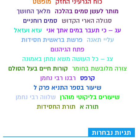
כוח הגרעיני החזק
מופשט
מותר לעשן סמים בהלכה
מלאך החושך
סגולה הארי הקדוש
סמים רוחניים
עג – כי תעבר במים אתך אני
עזא ועזאל
עליי תאנה
פרשת בראשית חסידות
פתח הגיהנום
צג – כל העושה משא ומתן באמונה
צורה מלובשת בחומר
קורות חיים בעל הסולם
קרפס
רבנו רבי נחמן
שיעור בספר התניא פרק ל
שיעורים בליקוטי מוהרן
שלווה רבי נחמן
תורה א
תורת החסידות
תגיות נבחרות