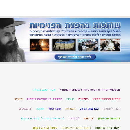
Fundamentals of the Torah’s Inner Wisdom
אביר יעקב נהריה
אחדות הכוחות בטבע
גאלונים
גן עדן
ההבדל בין אסלאם ליהדות
היטלר
הכנה לחנוכה
הקדמות הסלם
השגחה
חומר אפל
חתונה
יב שבטים
יג נהרות אפרסמון
יצר הרע
לב כוזב
לד – ואתם תהיו לי ממלכת כהנים
לימוד זוהר שבועות
לימוד קבלה בירושלים
לימוד קבלה בצפון