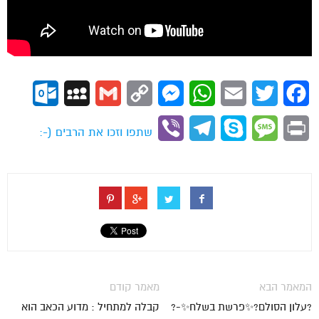
ok.com
MySpace
Gmail
Copy
Messenger
WhatsApp
Email
Twitter
Facebook
Link
Viber
Telegram
Skype
Message
Print
שתפו וזכו את הרבים (-:
המאמר הבא
מאמר קודם
?עלון הסולם?✨פרשת בשלח✨-?
קבלה למתחיל : מדוע הכאב הוא