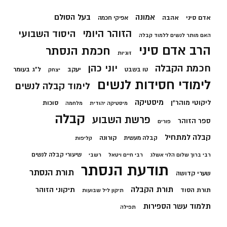
בעל הסולם
אמונה
אדם סיני
אהבה
אפיקי חכמה
הזוהר היומי
היסוד השבועי
האם מותר לנשים ללמוד קבלה
הרב אדם סיני
חכמת הנסתר
זוגיות
חכמת הקבלה
יוני כהן
יעקב
ל"ג בעומר
טו בשבט
יצחק
לימודי חסידות לנשים
לימוד קבלה לנשים
מיסטיקה
ליקוטי מוהר"ן
סוכות
מיסטיקה יהודית
מלחמה
קבלה
פרשת השבוע
ספר הזוהר
פורים
קבלה למתחיל
קורונה
קבלה מעשית
קליפות
שיעורי קבלה לנשים
רבי ברוך שלום הלוי אשלג
רבי חיים ויטאל
רשבי
תודעת הנסתר
תורת הנסתר
שערי קדושה
תורת הקבלה
תיקוני הזוהר
תורת הסוד
תיקון ליל שבועות
תלמוד עשר הספירות
תפילה