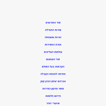
סוד החודשים
סודות התפילה
זוגיות ומשפחה
תורת החסידות
עולמות העליונים
סוד הצמצום
הקדמות בעל הסולם
פתיחה לחכמת הקבלה
אברהם יצחק הכהן קוק
מוסר ותיקון המידות
פירוש חלומות
שיעורי זוהר