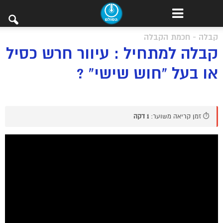
קבלה - חכמת הקבלה
קבלה למתחיל : עיוור חרש כסיל
או בעל “חוש שישי” ?
⏱️ זמן קריאה משוער:
1 דקה