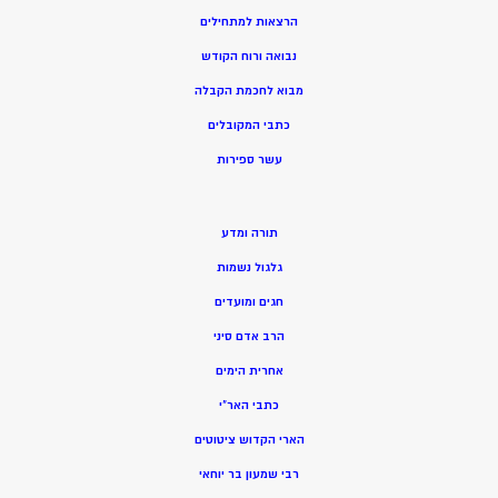
הרצאות למתחילים
נבואה ורוח הקודש
מ
בוא לחכמת הקבלה
כתבי המקובלים
ע
שר ספירות
תורה ומדע
גלגול נשמות
חגים ומועדים
הרב אדם סיני
אחרית הימים
כתבי האר”י
הארי הקדוש ציטוטים
רבי שמעון בר יוחאי