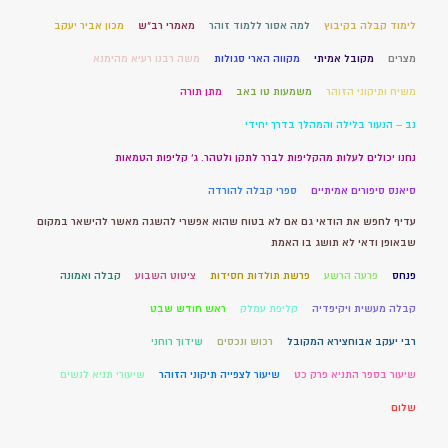
לימוד קבלה בקיבוץ
למה אסור ללמוד זוהר
מאמרי רב"ש
מכון אביר יעקב
מצרים
מקובל אמיתי
מקווה הארי סגולות
משה רבנו רעיא מהימנא
משיח ותיקוני הזוהר
משמעות טו באב
מתן תורה
נב – הנעור בלילה והמהלך בדרך יחידי
נחנו יכולים לעלות מהקליפות לברר לתקן ולטהר. ג' קליפות הטמאות
סיאנס סיפורים אמיתיים
ספרי קבלה להורדה
עדיף לחפש את הודאי גם אם לא בטוח שהוא אפשרי להשגה מאשר להישאר במקום
שבאופן ודאי לא תושג בו האמת
פנחס
פרעה הרשע
פרשת תולדות חסידות
ציטוט השבוע
קבלה ואמונה
קבלה מעשית ויקיפדיה
קליפת עמלק
ראש חודש שבט
רבי יעקב אבוחצירא המקובל
רכוש ונכסים
שידוך רוחני
שיעור בספר התניא פרק כט
שיעור לצפייה תיקוני הזוהר
שיעורי תניא לנשים
שלום