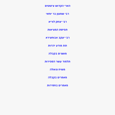
הארי הקדוש ציטוטים
רבי שמעון בר יוחאי
רבי יצחק לוריא
תפיסת המציאות
רבי יעקב אבוחצירא
תת מודע יהדות
מושגים בקבלה
תלמוד עשר הספירות
משיח וגאולה
מאמרים בקבלה
מאמרים בחסידות