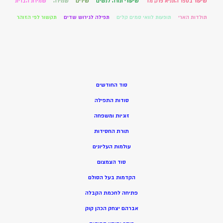
שיעור בספר התניא פרק מד
שיעורי תורה לנשים
שירים
שמירה
שמירת הברית
תולדות הארי
תופעות לוואי סמים קלים
תפילה לגירוש שדים
תקשור לפי הזוהר
סוד החודשים
סודות התפילה
זוגיות ומשפחה
תורת החסידות
עולמות העליונים
סוד הצמצום
הקדמות בעל הסולם
פתיחה לחכמת הקבלה
אברהם יצחק הכהן קוק