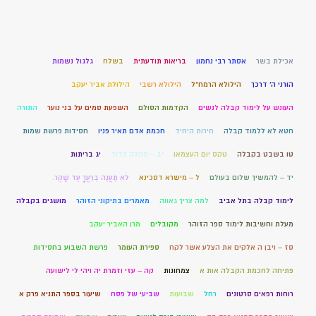
אכילת בשר
אסתר רבי נחמון
בריאות תודעתית
בשלח
גלגול נשמות
הורני ה' דרכך
הילולא הרמח"ל
הילולא רשבי
הילולת אביר יעקב
העונש על לימוד קבלה לנשים
הקדמות הסולם
השפעת סמים על בני נוער
התורה
חטא לא ללמוד קבלה
חירות היחיד
חכמת אדם תאיר פניו
חסידות פרשת שמות
טו בשבט בקבלה
טקס יום העצמאו
יב – תהלה לדוד
יג בריתות
יד – להמשיך שלום בעולם
ל – מישרא דסכינא
לֹא תַעֲנֶה בְרֵעֲךָ עֵד שָׁקֶר.
לימוד קבלה בתל אביב
למה צריך גאווה
מאמרים בתיקוני הזוהר
מושגים בקבלה
מעלת וחשיבות לימוד ספר הזוהר
מקובלים
מרן האביר יעקב
סז – ויבן ה אלקים את הצלע אשר לקח
ספירת העומר
פרשת השבוע בחסידות
פתיחה לחכמת הקבלה אות א
צמחונות
קה – עזי וזמרת יה ויהי לי לישועה
רוחות רפאים סרטונים
רחל
שבועות
שביעי של פסח
שיעור בספר התניא פרק א