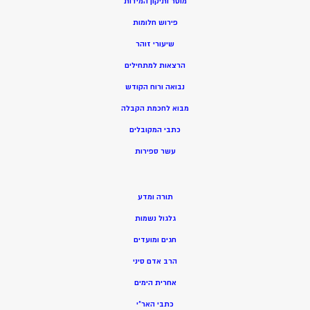
מוסר ותיקון המידות
פירוש חלומות
שיעורי זוהר
הרצאות למתחילים
נבואה ורוח הקודש
מ
בוא לחכמת הקבלה
כתבי המקובלים
ע
שר ספירות
תורה ומדע
גלגול נשמות
חגים ומועדים
הרב אדם סיני
אחרית הימים
כתבי האר”י