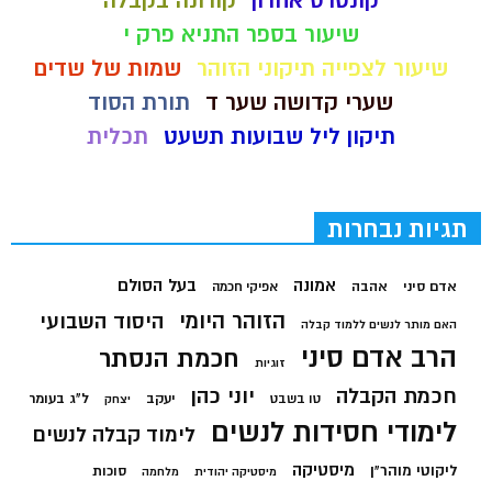
קונטרס אחרון
קורונה בקבלה
שיעור בספר התניא פרק י
שיעור לצפייה תיקוני הזוהר
שמות של שדים
שערי קדושה שער ד
תורת הסוד
תיקון ליל שבועות תשעט
תכלית
תגיות נבחרות
בעל הסולם
אמונה
אדם סיני
אהבה
אפיקי חכמה
הזוהר היומי
היסוד השבועי
האם מותר לנשים ללמוד קבלה
הרב אדם סיני
חכמת הנסתר
זוגיות
חכמת הקבלה
יוני כהן
יעקב
ל"ג בעומר
טו בשבט
יצחק
לימודי חסידות לנשים
לימוד קבלה לנשים
מיסטיקה
ליקוטי מוהר"ן
סוכות
מיסטיקה יהודית
מלחמה