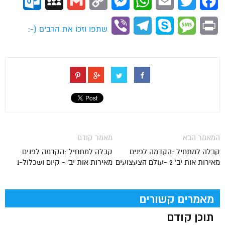
ok.com
MySpace
Gmail
Copy
Messenger
WhatsApp
Email
Twitter
Facebook
Link
Viber
Telegram
Skype
Message
Print
שתפו וזכו את הרבים (-:
המאמר הבא
מאמר קודם
קבלה למתחיל :הקדמה לפנים
קבלה למתחיל :הקדמה לפנים
מאירות אות יב' 2 -עולם הצעצועים
מאירות אות יב' - קיום ושכלול-1
מאמרים קשורים
תוכן קודם