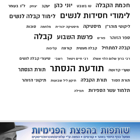
חכמת הקבלה
יוני כהן
יעקב
ל"ג בעומר
טו בשבט
יצחק
לימודי חסידות לנשים
לימוד קבלה לנשים
מיסטיקה
ליקוטי מוהר"ן
סוכות
מיסטיקה יהודית
מלחמה
קבלה
פרשת השבוע
ספר הזוהר
פורים
קבלה למתחיל
קורונה
קבלה מעשית
קליפות
שיעורי קבלה לנשים
רבי ברוך שלום הלוי אשלג
רבי חיים ויטאל
רשבי
תודעת הנסתר
תורת הנסתר
שערי קדושה
תורת הקבלה
תיקוני הזוהר
תורת הסוד
תיקון ליל שבועות
תלמוד עשר הספירות
תפילה