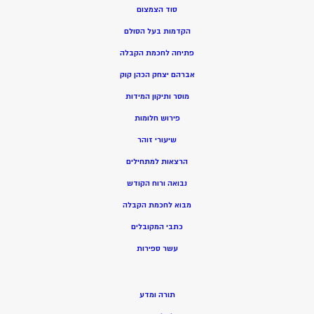
סוד הצמצום
הקדמות בעל הסולם
פתיחה לחכמת הקבלה
אברהם יצחק הכהן קוק
מוסר ותיקון המידות
פירוש חלומות
שיעורי זוהר
הרצאות למתחילים
נבואה ורוח הקודש
מ
בוא לחכמת הקבלה
כתבי המקובלים
ע
שר ספירות
תורה ומדע