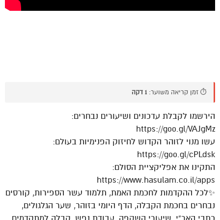
⏱️ זמן קריאה משוער:
1 דקה
הירשמו לקבלת עדכונים ושיעורים נבחרים:
https://goo.gl/VAJgMz
עשו מנוי לזוהר הקדוש לחיזוק הפנימיות בעולם:
https://goo.gl/cPLdsk
התקינו את אפליקציית הסולם:
https://www.hasulam.co.il/apps
✨לכל ההקדמות לחכמת האמת, תלמוד עשר הספירות, קורסים
נבחרים בחכמת הקבלה, הדף היומי בזוהר, שער הגלגולים,
כתבי האר”י, שיעורי השקפה, עבודת נפש, קבלה למתקדמים