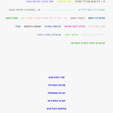
ס – דע שיש שבילי התורה
ספרי הרמבם
סקר עדכני בחירות 2015
עשרת הדיברות לילדים
עשרת הדיברות לפי הקבלה
פו – פוסעים בו פסיעה קטנה
פורים רבי נחמן
פיתוחי חותם
צב – על ידי מה שאדם נע ונד בתוך ביתו
צופן היקום
צער בעלי חיים
קבלה לעם ישראל
קדושה וטהרה
קורונה בזוהקר
קרח
שיעורי הלכות לנשים
שיעורי זוהר
שיעורים בספר הזוהר
שיעורים בספר התניא לשמיעה
סוד החודשים
סודות התפילה
זוגיות ומשפחה
תורת החסידות
עולמות העליונים