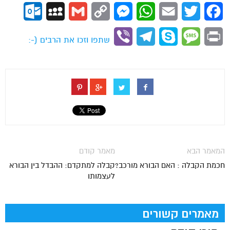
ok.com
MySpace
Gmail
Copy
Messenger
WhatsApp
Email
Twitter
Facebook
Link
Viber
Telegram
Skype
Message
Print
שתפו וזכו את הרבים (-:
המאמר הבא
מאמר קודם
חכמת הקבלה : האם הבורא מורכב?
קבלה למתקדם: ההבדל בין הבורא
לעצמותו
מאמרים קשורים