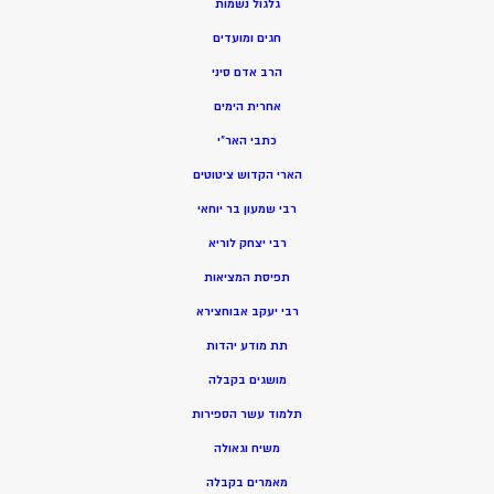
גלגול נשמות
חגים ומועדים
הרב אדם סיני
אחרית הימים
כתבי האר”י
הארי הקדוש ציטוטים
רבי שמעון בר יוחאי
רבי יצחק לוריא
תפיסת המציאות
רבי יעקב אבוחצירא
תת מודע יהדות
מושגים בקבלה
תלמוד עשר הספירות
משיח וגאולה
מאמרים בקבלה