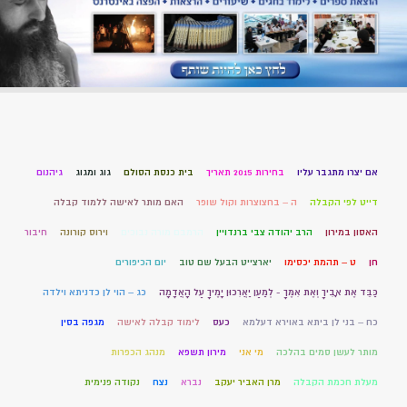
אם יצרו מתגבר עליו
בחירות 2015 תאריך
בית כנסת הסולם
גוג ומגוג
גיהנום
דייט לפי הקבלה
ה – בחצוצרות וקול שופר
האם מותר לאישה ללמוד קבלה
האסון במירון
הרב יהודה צבי ברנדויין
הרמבם מורה נבוכים
וירוס קורונה
חיבור
חן
ט – תהמת יכסימו
יארצייט הבעל שם טוב
יום הכיפורים
כַּבֵּד אֶת אָבִיךָ וְאֶת אִמֶּךָ - לְמַעַן יַאֲרִכוּן יָמֶיךָ עַל הָאֲדָמָה
כג – הוי לן כדניתא וילדה
כח – בני לן ביתא באוירא דעלמא
כעס
לימוד קבלה לאישה
מגפה בסין
מותר לעשן סמים בהלכה
מי אני
מירון תשפא
מנהג הכפרות
מעלת חכמת הקבלה
מרן האביר יעקב
נברא
נצח
נקודה פנימית