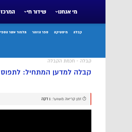
מי אנחנו
שידור חי
המרכז 
קבלה
מיסטיקה
ספר הזוהר
תלמוד עשר הספיר
קבלה - חכמת הקבלה
קבלה למדען המתחיל: לתפוס א
⏱️ זמן קריאה משוער:
1 דקה