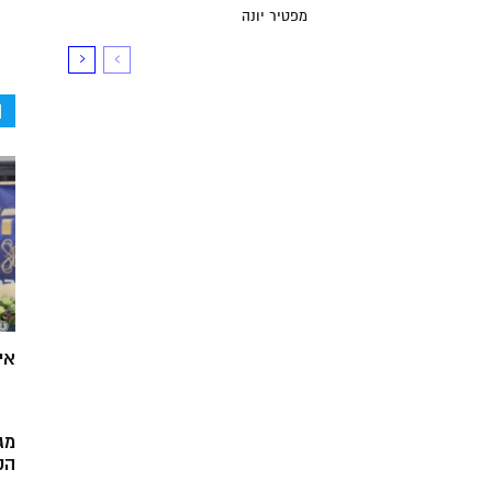
מפטיר יונה
ה
אי
מג
הק