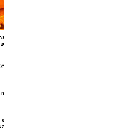
מי
של
יצ
רוח
5
לש