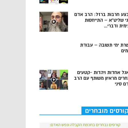
צע חרבות ברזל: הרב אדם
ני שליט”א – התייחסות
מית ודברי...
רת ימי תשובה – עבודת
מים
נל אחדות ויהדות -קטעים
חרים מראיון משותף עם הרב
ם סיני
ורסים מובחרים