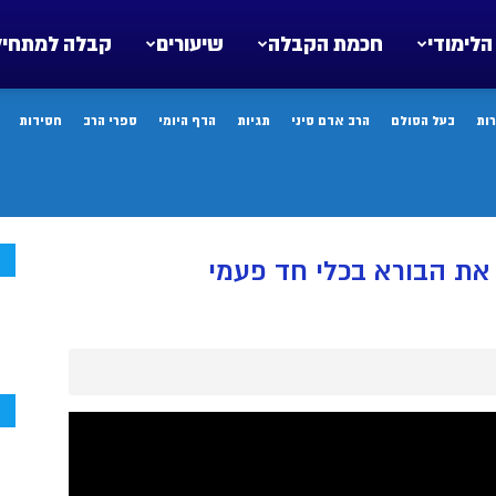
הלימודי
חכמת הקבלה
שיעורים
קבלה למתחיל
ות
בעל הסולם
הרב אדם סיני
תגיות
הדף היומי
ספרי הרב
חסידות
ח
ת הבורא בכלי חד פעמי
ח