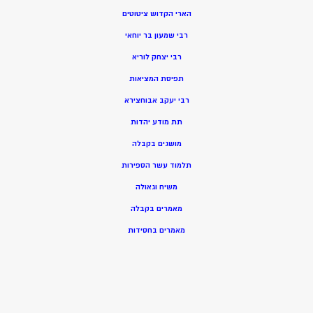
הארי הקדוש ציטוטים
רבי שמעון בר יוחאי
רבי יצחק לוריא
תפיסת המציאות
רבי יעקב אבוחצירא
תת מודע יהדות
מושגים בקבלה
תלמוד עשר הספירות
משיח וגאולה
מאמרים בקבלה
מאמרים בחסידות