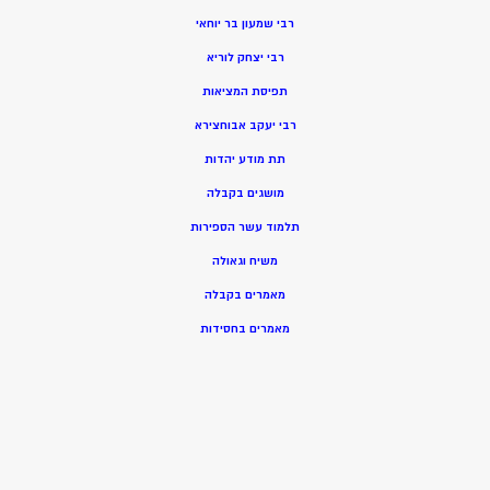
רבי שמעון בר יוחאי
רבי יצחק לוריא
תפיסת המציאות
רבי יעקב אבוחצירא
תת מודע יהדות
מושגים בקבלה
תלמוד עשר הספירות
משיח וגאולה
מאמרים בקבלה
מאמרים בחסידות