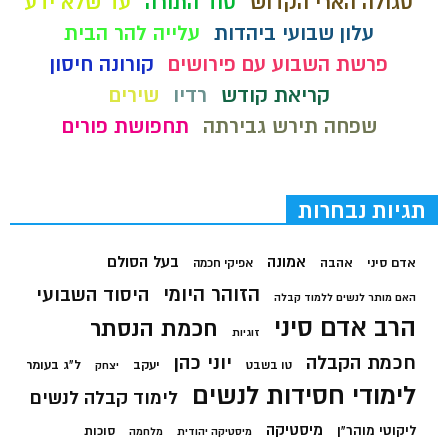
סגולה הארי הקדוש
סוד התורה
עד שלא ידע
עלון שבועי ביהדות
עלייה להר הבית
פרשת השבוע עם פירושים
קורונה חיסון
קריאת קודש
רדיו
שירים
שפחה תירש גבירתה
תחפושת פורים
תגיות נבחרות
בעל הסולם
אמונה
אדם סיני
אהבה
אפיקי חכמה
הזוהר היומי
היסוד השבועי
האם מותר לנשים ללמוד קבלה
הרב אדם סיני
חכמת הנסתר
זוגיות
חכמת הקבלה
יוני כהן
יעקב
ל"ג בעומר
טו בשבט
יצחק
לימודי חסידות לנשים
לימוד קבלה לנשים
מיסטיקה
ליקוטי מוהר"ן
סוכות
מיסטיקה יהודית
מלחמה