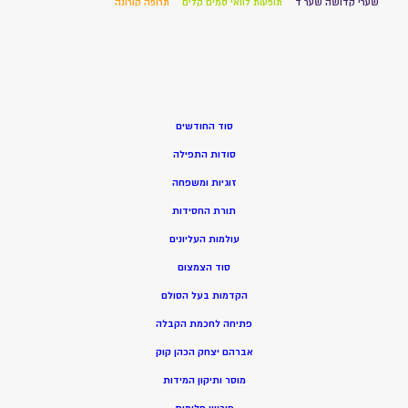
שערי קדושה שער ד
תופעות לוואי סמים קלים
תרופה קורונה
סוד החודשים
סודות התפילה
זוגיות ומשפחה
תורת החסידות
עולמות העליונים
סוד הצמצום
הקדמות בעל הסולם
פתיחה לחכמת הקבלה
אברהם יצחק הכהן קוק
מוסר ותיקון המידות