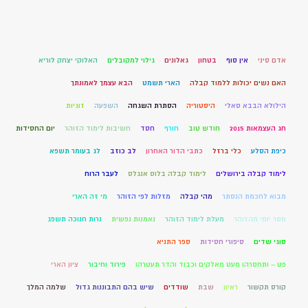
אדם סיני
אין סוף
בטחון
גאלונים
גילוי למקובלים
האלוקי יצחק לוריא
האם נשים יכולות ללמוד קבלה
הארי תשמט
הבא עצמך לאמונתך
הילולא הבבא סאלי
היסטוריה
הסתרת השגחה
השפעה
זוגיות
חג העצמאות 2015
חודש טוב
חורף
חסד
חשיבות לימוד הזוהר
יום החסידות
כיפת הסלע
כלי ברזל
כתבי הדור האחרון
לב כוזב
לג בעומר תשפא
לימוד קבלה בירושלים
לימוד קבלה בלוס אנגלס
לעבר הרוח
מבוא לחכמת הנסתר
מהי קבלה
מזלות לפי הזוהר
מי זה הארי
מסר יומי מהזוהר
מעלת לימוד הזוהר
נאמנות נפשית
נרות חנוכה תשפג
סוגי שדים
סיפורי חסידות
ספר התניא
פט – ותחסרהו מעט מאלקים וכבוד והדר תעטרהו
פירוד וחיבור
ציון הארי
קורס תקשור
ראיון
שבת
שודדים
שיש בהם התבוננות גדול
שלמה המלך