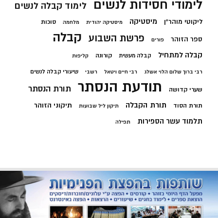
לימודי חסידות לנשים
לימוד קבלה לנשים
מיסטיקה
ליקוטי מוהר"ן
סוכות
מיסטיקה יהודית
מלחמה
קבלה
פרשת השבוע
ספר הזוהר
פורים
קבלה למתחיל
קורונה
קבלה מעשית
קליפות
שיעורי קבלה לנשים
רבי ברוך שלום הלוי אשלג
רבי חיים ויטאל
רשבי
תודעת הנסתר
תורת הנסתר
שערי קדושה
תורת הקבלה
תיקוני הזוהר
תורת הסוד
תיקון ליל שבועות
תלמוד עשר הספירות
תפילה