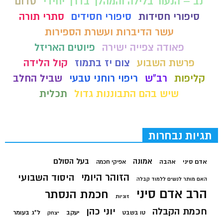
נב – הנעור בלילה והמהלך בדרך יחידי
סדום
סיפורי חסידות
סיפורי חסידים
סתרי תורה
עשר הדיברות ועשרת הספירות
פאודה צפייה ישירה
פיוטים האריזל
פרשת השבוע
צום יז בתמוז
קול הלידה
קליפות
רב"ש
ריפוי רוחני טבעי
שביל החלב
שיש בהם התבוננות גדול
תכלית
תגיות נבחרות
בעל הסולם
אמונה
אדם סיני
אהבה
אפיקי חכמה
הזוהר היומי
היסוד השבועי
האם מותר לנשים ללמוד קבלה
הרב אדם סיני
חכמת הנסתר
זוגיות
חכמת הקבלה
יוני כהן
יעקב
ל"ג בעומר
טו בשבט
יצחק