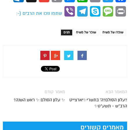
Link
Viber
Telegram
Skype
Message
Print
שתפו וזכו את הרבים (-:
שופרו של משיח
שופר של משיח
תגים
המאמר הבא
מאמר קודם
?עלון הסולם?ה' בתשרי✨יארצייט
✨ עלון הסולם ✨ ראש השנה?
הרב"ש - תשע"ט✨
מאמרים קשורים