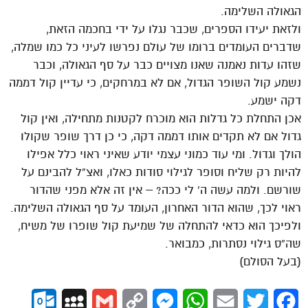
הגאולה השלימה.
ולזאת יעידו הספרים, שכבר נגלו על ידי בחכמה הזאת,
שדברים העומדים ברומו של עולם נפרשו לעיני כל כמו שמלה,
שזהו עדות נאמנה שאנו מצויים כבר על סף הגאולה, וכבר
נשמע קול השופר הגדול, אם לא במרחקים, כי עדיין קול דממה
דקה ישמע.
אכן התחלת כל גדלות הוא מוכרח לקטנות מתחילה, ואין קול
גדול אם לא תקדים אותו דממה דקה, כי כן דרך שופר שקולו
הולך וגדול. ומי עוד כמוני עצמי יודע שאיני ראוי כלל אפילו
להיות רק שליח וסופר לגילוי סודות כאלו, ואצ”ל להבינם על
שורשם. ולמה עשה ה’ לי ככה? – אין זה אלא מפני שהדור
ראוי לכך, שהוא הדור האחרון, העומד על סף הגאולה השלימה.
ולפיכך הוא כדאי להתחלה של שמיעת קול שופרו של משיח,
שה”ס גילוי נסתרות, כמבואר.
(בעל הסולם)
ok.com
MySpace
Gmail
Copy
Messenger
WhatsApp
Email
Twitter
Facebook