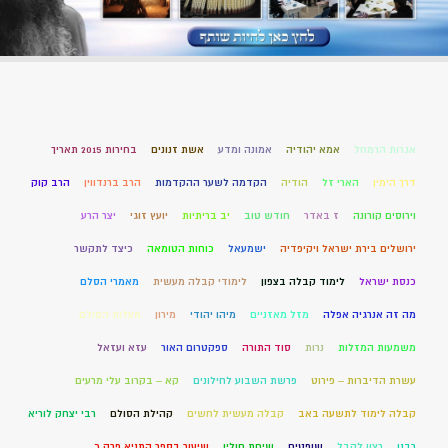
אגרות הרמחל
אמא יהודיה
אמונה ומדע
אשת זנונים
בחירות 2015 תאריך
דרך הימין
הארי זל
הודיה
הקדמה לשער ההקדמות
הרב ברנדווין
הרב קוק
וירוסים קורונה
ז באדר
חודש טוב
יב בריתיות
יועץ זוגי
יצר הרע
ירושלים בירת ישראל ויקיפדיה
ישמעאל
כוחות הטומאה
כיצד לתקשר
כנסת ישראל
לימוד קבלה בצפון
לימודי קבלה מעשית
מאמרי הסלם
מה זה אנרגיה אפלה
מזל מאזניים
מיהו יהודי
מירון
מעלות הסולם
משמעות המזלות
נרות
סוד התורה
ספקטרום האור
עזא ועזאל
עשרת הדיברות – פירוט
פרשת השבוע לחילונים
קא – בקרוב עלי מרעים
קבלה לימוד לתשעה באב
קבלה מעשית לחשים
קהילת הסולם
רבי יצחק לוריא
רבנו
רצון לקבל
שופטים
שיחת חולין
שיעור בספר התניא פרק כ