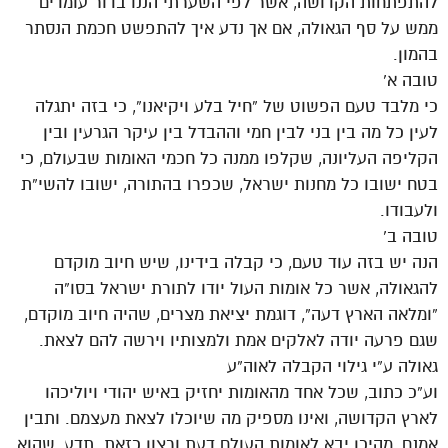
להתפתחות הקדושה, אשר לפי השערתי הננו בדור עומדים
ממש על סף הגאולה, אם אך נדע איך להתפשט חכמת הנסתר
בהמון.
טובה א’
כי מלבד טעם הפשוט של “חיל בלע ויקיאנו”, כי בזה יתגלה
לעין כל מה בין בני לבין חמי וההבדל בין עיקר הגרעין ובין
הקליפה העליונה, שקלפו ממנה כל חכמי האומות שבעולם, כי
בטח ישובו כל מחנות ישראל, שכפרו בהתורה, ישובו להשי”ת
ולעבודו.
טובה ב’
הנה יש בזה עוד טעם, כי קבלה בידינו, שיש חיוב מוקדם
להגאולה, אשר כל אומות העול יודו לתורת ישראל בסו”ה
“ומלאה הארץ דעה”, דוגמת יציאת מצרים, שהיה חיוב מוקדם,
שגם פרעה יודה לאלקים אמת ולמצותיו וירשה להם לצאת.
גאולה ע”י גילוי הקבלה לאוה”ע
וע”כ כתוב, שכל אחד מהאומות יחזיק באיש יהודי ויוליכהו
לארץ הקדושה, ואינו מספיק מה שיוכלו לצאת מעצמם. ותבין
אמנם, מהיכן יבא לאומות העולם דעת ורצון כזאת. תדע, שהוא