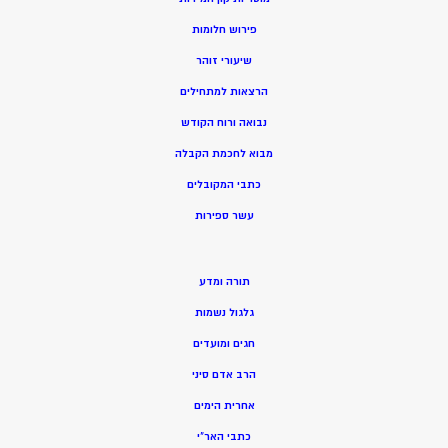
פירוש חלומות
שיעורי זוהר
הרצאות למתחילים
נבואה ורוח הקודש
מ
בוא לחכמת הקבלה
כתבי המקובלים
ע
שר ספירות
תורה ומדע
גלגול נשמות
חגים ומועדים
הרב אדם סיני
אחרית הימים
כתבי האר”י