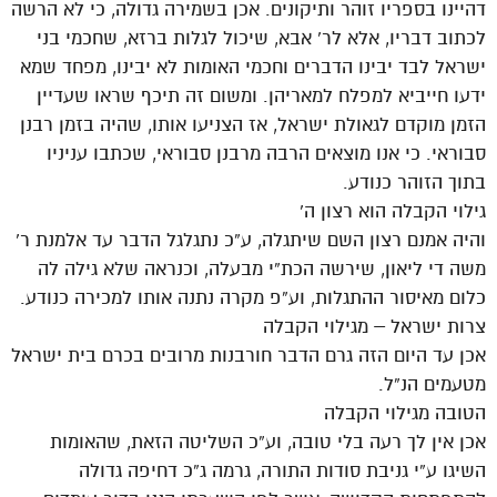
דהיינו בספריו זוהר ותיקונים. אכן בשמירה גדולה, כי לא הרשה
לכתוב דבריו, אלא לר’ אבא, שיכול לגלות ברזא, שחכמי בני
ישראל לבד יבינו הדברים וחכמי האומות לא יבינו, מפחד שמא
ידעו חייביא למפלח למאריהן. ומשום זה תיכף שראו שעדיין
הזמן מוקדם לגאולת ישראל, אז הצניעו אותו, שהיה בזמן רבנן
סבוראי. כי אנו מוצאים הרבה מרבנן סבוראי, שכתבו עניניו
בתוך הזוהר כנודע.
גילוי הקבלה הוא רצון ה’
והיה אמנם רצון השם שיתגלה, ע”כ נתגלגל הדבר עד אלמנת ר’
משה די ליאון, שירשה הכת”י מבעלה, וכנראה שלא גילה לה
כלום מאיסור ההתגלות, וע”פ מקרה נתנה אותו למכירה כנודע.
צרות ישראל – מגילוי הקבלה
אכן עד היום הזה גרם הדבר חורבנות מרובים בכרם בית ישראל
מטעמים הנ”ל.
הטובה מגילוי הקבלה
אכן אין לך רעה בלי טובה, וע”כ השליטה הזאת, שהאומות
השיגו ע”י גניבת סודות התורה, גרמה ג”כ דחיפה גדולה