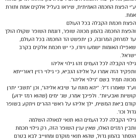
ע”י הפצת החכמה האמיתית, שיראו בעליל אלקים אמת ותורת
אמת.
הפצת חכמת הקבלה בכל העולם
והפצת החכמה בהמון מכונה שופר, דוגמת השופר שקולו הולך
עד למרחק המרובה, כן יתפשט הד החכמה בכל העולם,
שאפילו האומות ישמעו ויודו, כי יש חכמת אלקים בקרב
ישראל.
גילוי הקבלה לכל העמים זהו גילוי אליהו
ותפקיד הזה אמרו על אליהו הנביא, כי גילוי רזין דאורייתא
מכונה תמיד בשם “גילוי אליהו”.
וע”ד שאמרו ז”ל: “יהא מונח עד שיבא אליהו”, וכן “תשבי יתרן
קושיות ואבעיות”. ולפיכך אמרו, שג’ ימים (שהוא רמז ידוע)
קודם ביאת המשיח, ילך אליהו על ראשי ההרים ויתקע בשופר
גדול וכו’.
גילוי הקבלה לכל העמים הוא תנאי לגאולה השלמה
ותבין רמזים האלו, שאין ענין השופר הזה, רק גילוי חכמת
הנסתר בהמון גדול, שהוא תנאי מוקדם ומחוייב לבא בטרם