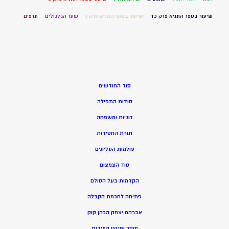
שיעור בספר התניא פרק כד
שיעור בספר התניא פרק נ
שער הגלגולים
תרפים
סוד החודשים
סודות התפילה
זוגיות ומשפחה
תורת החסידות
עולמות העליונים
סוד הצמצום
הקדמות בעל הסולם
פתיחה לחכמת הקבלה
אברהם יצחק הכהן קוק
מוסר ותיקון המידות