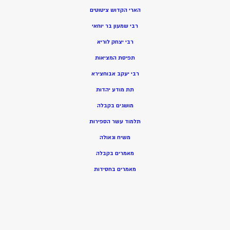
הארי הקדוש ציטוטים
רבי שמעון בר יוחאי
רבי יצחק לוריא
תפיסת המציאות
רבי יעקב אבוחצירא
תת מודע יהדות
מושגים בקבלה
תלמוד עשר הספירות
משיח וגאולה
מאמרים בקבלה
מאמרים בחסידות