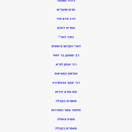
גלגול נשמות
חגים ומועדים
הרב אדם סיני
אחרית הימים
כתבי האר”י
הארי הקדוש ציטוטים
רבי שמעון בר יוחאי
רבי יצחק לוריא
תפיסת המציאות
רבי יעקב אבוחצירא
תת מודע יהדות
מושגים בקבלה
תלמוד עשר הספירות
משיח וגאולה
מאמרים בקבלה