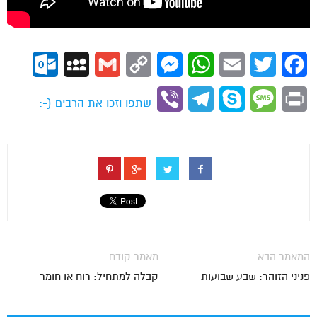
ok.com
MySpace
Gmail
Copy
Messenger
WhatsApp
Email
Twitter
Facebook
Link
Viber
Telegram
Skype
Message
Print
שתפו וזכו את הרבים (-:
המאמר הבא
מאמר קודם
פניני הזוהר: שבע שבועות
קבלה למתחיל: רוח או חומר