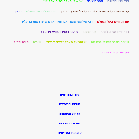
ניוז עלון הסולם
ספר היצירה
עג – כי תעבר במים אתך אני
עד – רומה על השמים אלהים על כל הארץ כבודך
פתיחה לפירוש הסולם
קוצק
קורות חיים בעל הסולם
רבי אילעאי אומר: אם רואה אדם שיצרו מתגבר עליו
רבי חיים משה לוצטו
רוח שטות
שיעור בספר התניא פרק לז
שיעור בספר התניא פרק מח
שיעור על מאמר "לילה דכלה"
שירים
תורת הסוד
תקשור עם מלאכים
סוד החודשים
סודות התפילה
זוגיות ומשפחה
תורת החסידות
עולמות העליונים