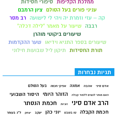
ממלכת הקליפות
סיפורי חסידות
עניני פורים בעל הסולם
ציון הרמבם
קה – עזי וזמרת יה ויהי לי לישועה
רב מסר
רבבה
שיעור על מאמר "לילה דכלה"
שיעורים ביקוטי מוהרן
שיעורים בספר התניא וידיאו
שער ההקדמות
תורת החסידות
תיקון ליל שבועות חילוני
תגיות נבחרות
בעל הסולם
אמונה
אדם סיני
אהבה
אפיקי חכמה
הזוהר היומי
היסוד השבועי
האם מותר לנשים ללמוד קבלה
הרב אדם סיני
חכמת הנסתר
זוגיות
חכמת הקבלה
יוני כהן
יעקב
ל"ג בעומר
טו בשבט
יצחק