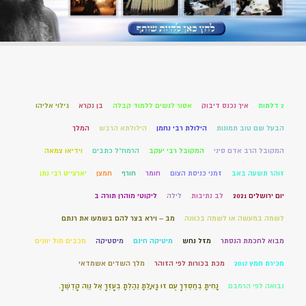
2 דלתות
איך נכנס דיבוק
אסור לנשים ללמוד קבלה
בן נקרא
גילוי אליהו
הבעל שם טוב תמונות
הילולת רבי נחמן
הילולתא הרבש
המלך
המקובל הרב אדם סיני
המקובל רבי יעקב
הרמח"ל כתבים
וידיאו צמאה
זוהר תשעה באב
זמני כניסת הצום
חומר
חורף
חמצן
יארצייט רבי נתן
יום ירושלים 2021
לב נתיבות
לילה
ליקוטי מוהרן תורה ב
לשמה במעשה או לשמה בכוונה
מב – וירא בצר להם בשמעו את רנתם
מבוא לחכמת הנסתר
מזל נחש
מיטיקה חינם
מיסטיקה
מכבים מול יוונים
מכירת חמץ 2017
מכת בכורות לפי הזוהר
מלך השדים אשמדאי
נבואה לפי הרמבם
נָחִיתָ בְחַסְדְּךָ עַם זוּ גָּאָלְתָּ נֵהַלְתָּ בְעָזְּךָ אֶל נְוֵה קָדְשֶׁךָ.