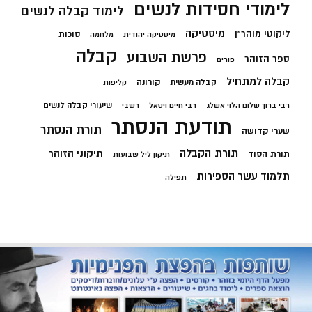
לימודי חסידות לנשים
לימוד קבלה לנשים
מיסטיקה
ליקוטי מוהר"ן
סוכות
מיסטיקה יהודית
מלחמה
קבלה
פרשת השבוע
ספר הזוהר
פורים
קבלה למתחיל
קורונה
קבלה מעשית
קליפות
שיעורי קבלה לנשים
רבי ברוך שלום הלוי אשלג
רבי חיים ויטאל
רשבי
תודעת הנסתר
תורת הנסתר
שערי קדושה
תורת הקבלה
תיקוני הזוהר
תורת הסוד
תיקון ליל שבועות
תלמוד עשר הספירות
תפילה