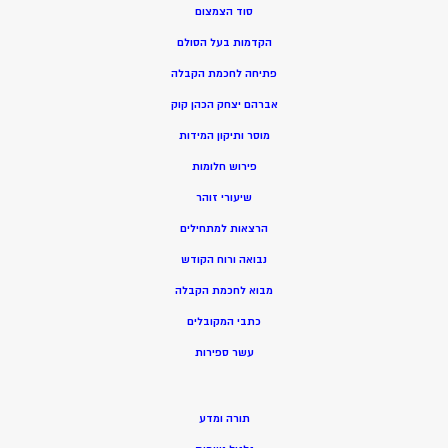
סוד הצמצום
הקדמות בעל הסולם
פתיחה לחכמת הקבלה
אברהם יצחק הכהן קוק
מוסר ותיקון המידות
פירוש חלומות
שיעורי זוהר
הרצאות למתחילים
נבואה ורוח הקודש
מ
בוא לחכמת הקבלה
כתבי המקובלים
ע
שר ספירות
תורה ומדע