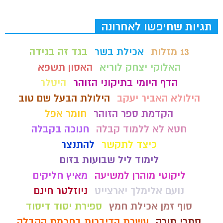
תגיות שחיפשו לאחרונה
13 מזלות
אכילת בשר
בגד זה בגידה
האלוקי יצחק לוריא
האסון תשפא
הדף היומי בתיקוני הזוהר
היטלר
הילולא האביר יעקב
הילולת הבעל שם טוב
הקדמת ספר הזוהר
חומר אפל
חטא לא ללמוד קבלה
חנוכה בקבלה
כיצד לתקשר
להתנצר
לימוד ליל שבועות בזום
ליקוטי מוהרן למשיעה
מאיץ חליקים
נועם אלימלך יארצייט
ניוזלטר חינם
סוף זמן אכילת חמץ
ספירת יסוד דיסוד
סתרי תורה
עשרת הדיברות בחכמת הקבלה