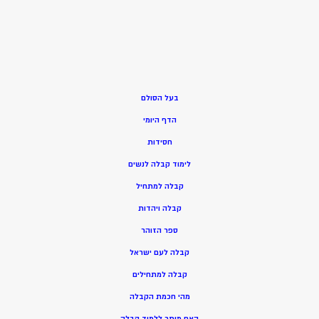
בעל הסולם
הדף היומי
חסידות
ל
ימוד קבלה לנשים
ק
בלה למתחיל
ק
בלה ויהדות
ספר הזוהר
קבלה לעם ישראל
קבלה למתחילים
מהי חכמת הקבלה
האם מותר ללמוד קבלה