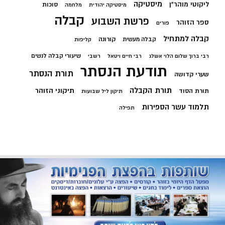
מיסטיקה
ליקוטי מוהר"ן
סוכות
מיסטיקה יהודית
מלחמה
קבלה
פרשת השבוע
ספר הזוהר
פורים
קבלה למתחיל
קורונה
קבלה מעשית
קליפות
שיעורי קבלה לנשים
רבי ברוך שלום הלוי אשלג
רבי חיים ויטאל
רשבי
תודעת הנסתר
תורת הנסתר
שערי קדושה
תורת הקבלה
תיקוני הזוהר
תורת הסוד
תיקון ליל שבועות
תלמוד עשר הספירות
תפילה