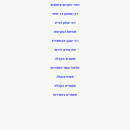
הארי הקדוש ציטוטים
רבי שמעון בר יוחאי
רבי יצחק לוריא
תפיסת המציאות
רבי יעקב אבוחצירא
תת מודע יהדות
מושגים בקבלה
תלמוד עשר הספירות
משיח וגאולה
מאמרים בקבלה
מאמרים בחסידות