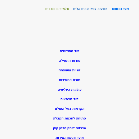
שער הכוונות
תופעות לוואי סמים קלים
תלמידים כותבים
סוד החודשים
סודות התפילה
זוגיות ומשפחה
תורת החסידות
עולמות העליונים
סוד הצמצום
הקדמות בעל הסולם
פתיחה לחכמת הקבלה
אברהם יצחק הכהן קוק
מוסר ותיקון המידות