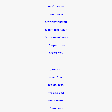
פירוש חלומות
שיעורי זוהר
הרצאות למתחילים
נבואה ורוח הקודש
מ
בוא לחכמת הקבלה
כתבי המקובלים
ע
שר ספירות
תורה ומדע
גלגול נשמות
חגים ומועדים
הרב אדם סיני
אחרית הימים
כתבי האר”י