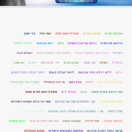
אברהם אבינו
אורות הקודש
אנרגיה שווה מסה
אפר פרה
בני יעקב
בריאות תודעתית
גירוש שדים בירושלם
גלות
דעת ותבונות
דרך ה' לרמחל
האריזל
הדף היומי בתיקוני הזוהר
הלכות יסודי התורה רמבם
העולם הבא
הרמח"ל
וישלח
חגי תשרי
חורבן הבית
יח – קרטליתא
יסורים
יש מאין
כרפס
לילא דכלא זוהר שבועות
לימוד קבלה בצפת
לימוד קבלה וזוהר לנשים
מאמר לסיום הזוהר
מוחש
מזל נחש
מי היה הרמח"ל?
מקבל בעל מנת לקבל
מתי נכנסת תענית אסתר
נגבה
נטילת ידים
סעודת ראש חודש תמוז
ספר התניא פרק ד
עו – והאלהים נסה את אברהם
עשר הדיברות ועשרת הספירות
פניני הזוהר
צה – כשפרנסי הדור ומנהיגי הדור נתגאים
ציטוטים חסידיים
קדושה וטהרה
קול הלידה
קונטרס אחרון
רוח רעה החודרת לגוף
רכוש ונכסים
שיעור בספר התניא פרק נא
שלושת השבועות איסורים
שמות אונקולוס