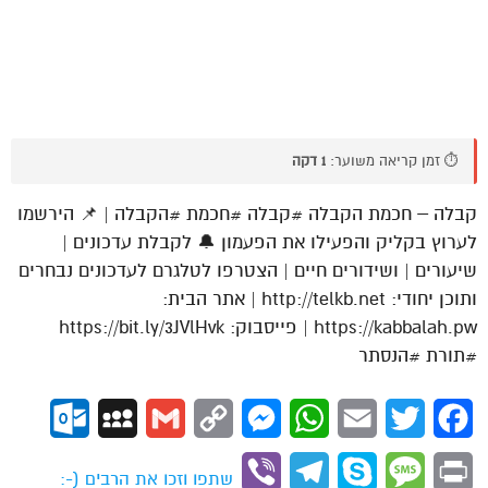
⏱️ זמן קריאה משוער:
1 דקה
קבלה – חכמת הקבלה #קבלה #חכמת #הקבלה | 📌 הירשמו
לערוץ בקליק והפעילו את הפעמון 🔔 לקבלת עדכונים |
שיעורים | ושידורים חיים | הצטרפו לטלגרם לעדכונים נבחרים
ותוכן יחודי: http://telkb.net | אתר הבית:
https://kabbalah.pw | פייסבוק: https://bit.ly/3JVlHvk
#תורת #הנסתר
ok.com
MySpace
Gmail
Copy
Messenger
WhatsApp
Email
Twitter
Facebook
Link
Viber
Telegram
Skype
Message
Print
שתפו וזכו את הרבים (-: