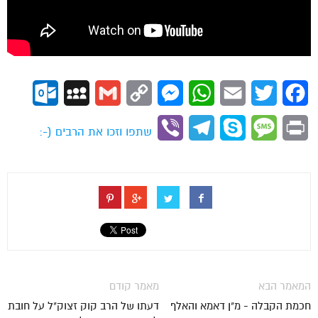
ok.com
MySpace
Gmail
Copy
Messenger
WhatsApp
Email
Twitter
Facebook
Link
Viber
Telegram
Skype
Message
Print
שתפו וזכו את הרבים (-:
המאמר הבא
מאמר קודם
חכמת הקבלה - מ"ן דאמא והאלף
דעתו של הרב קוק זצוק"ל על חובת