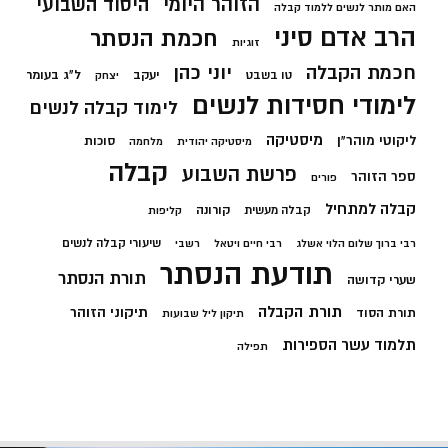
הזוהר היומי
היסוד השבועי
האם מותר לנשים ללמוד קבלה
הרב אדם סיני
חכמת הנסתר
זוגיות
חכמת הקבלה
יוני כהן
יעקב
ל"ג בעומר
טו בשבט
יצחק
לימודי חסידות לנשים
לימוד קבלה לנשים
מיסטיקה
ליקוטי מוהר"ן
סוכות
מיסטיקה יהודית
מלחמה
קבלה
פרשת השבוע
ספר הזוהר
פורים
קבלה למתחיל
קורונה
קבלה מעשית
קליפות
שיעורי קבלה לנשים
רבי ברוך שלום הלוי אשלג
רבי חיים ויטאל
רשבי
תודעת הנסתר
תורת הנסתר
שערי קדושה
תורת הקבלה
תיקוני הזוהר
תורת הסוד
תיקון ליל שבועות
תלמוד עשר הספירות
תפילה