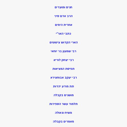
חגים ומועדים
הרב אדם סיני
אחרית הימים
כתבי האר”י
הארי הקדוש ציטוטים
רבי שמעון בר יוחאי
רבי יצחק לוריא
תפיסת המציאות
רבי יעקב אבוחצירא
תת מודע יהדות
מושגים בקבלה
תלמוד עשר הספירות
משיח וגאולה
מאמרים בקבלה