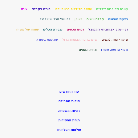
עשרת הדיברות לילדים
עשרת הדיברות פרשת יתרו
פורים בקבלה
צורה
צניעות האישה
קבלה ונשים
ראובן
רבו של הרב שיינברגר
רבי יעקב אבוחצירא המקובל
רכוש ונכסים
שבירת הכלים
שופרו של משיח
שיעורי תורה לנשים
שיש בהם התבוננות גדול
שכינתא בעפרא
שערי קדושה שער ו
תחית המתים
סוד החודשים
סודות התפילה
זוגיות ומשפחה
תורת החסידות
עולמות העליונים