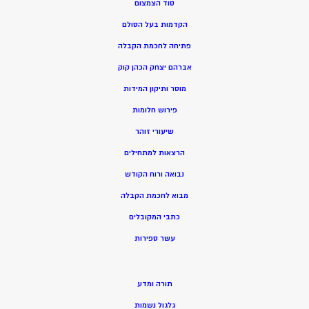
סוד הצמצום
הקדמות בעל הסולם
פתיחה לחכמת הקבלה
אברהם יצחק הכהן קוק
מוסר ותיקון המידות
פירוש חלומות
שיעורי זוהר
הרצאות למתחילים
נבואה ורוח הקודש
מ
בוא לחכמת הקבלה
כתבי המקובלים
ע
שר ספירות
תורה ומדע
גלגול נשמות