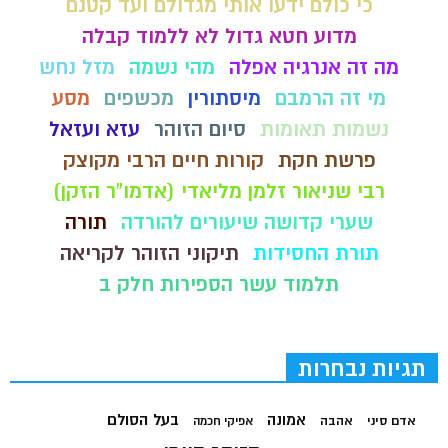
כי כולם ידעו אותי מגדולם ועד קטנם
מדוע חטא גדול לא ללמוד קבלה
מה זה אנרגיה אפלה
מהי נשמה
מזל נחש
מי זה הרמבם
מיסתורין
מכשפים
מסע
נשמות תאומות
סיום הזוהר
עזא ועזאל
פרשת חקת
קורות חיים הרבי מקוצק
רבי שניאור זלמן מליאדי (אדמו"ר הזקן)
שערי קדושה שיעורים להורדה
תורה
תורת החסידות
תיקוני הזוהר לקריאה
תלמוד עשר הספירות חלק ב
תגיות נבחרות
בעל הסולם
אמונה
אדם סיני
אהבה
אפיקי חכמה