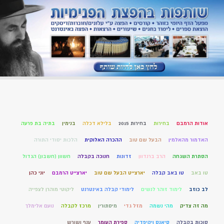
אודות הרמבם
בחירות
בחירות 2015
בלילא דכלה
בנימין
בתיה בת פרעה
האדמור מהאלמין
הבעל שם טוב
ההכרה האלוקית
הלכות יסודי התורה
הסתרת השגחה
הרב ברנדוון
זדונות
חנוכה בקבלה
חשוון (חשבון) הגדול
טו באב
טו באב קבלה
יארצייט הבעל שם טוב
יארצייט הרמבם
יוני כהן
לב כוזב
לימוד זוהר לנשים
לימודי קבלה באינטרנט
ליקוטי מוהרן לצפייה
מה זה צדיק
מהי נשמה
מזל גדי
מיסתורין
מרכז לקבלה
נועם אלימלך
סוכות בקבלה
סיאנס ויקיפדיה
ספירת העומר
ענף ושורש