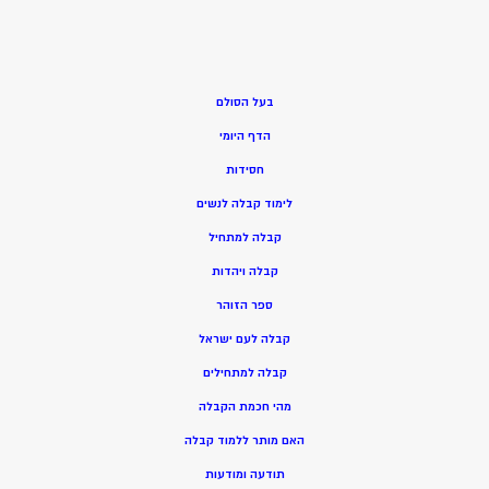
בעל הסולם
הדף היומי
חסידות
ל
ימוד קבלה לנשים
ק
בלה למתחיל
ק
בלה ויהדות
ספר הזוהר
קבלה לעם ישראל
קבלה למתחילים
מהי חכמת הקבלה
האם מותר ללמוד קבלה
תודעה ומודעות