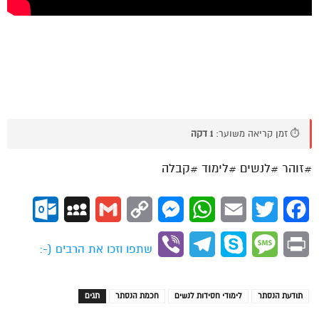
⏱️ זמן קריאה משוער:
1 דקה
#זוהר #לנשים #לימוד #קבלה
ok.com
MySpace
Gmail
Copy
Messenger
WhatsApp
Email
Twitter
Facebook
Link
Viber
Telegram
Skype
Message
Print
שתפו וזכו את הרבים (-:
תודעת הנסתר
לימודי חסידות לנשים
חכמת הנסתר
תגים