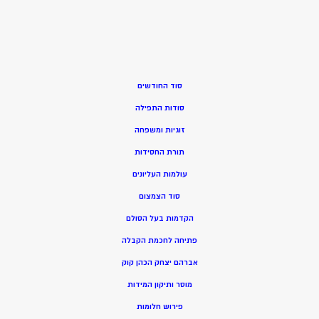
סוד החודשים
סודות התפילה
זוגיות ומשפחה
תורת החסידות
עולמות העליונים
סוד הצמצום
הקדמות בעל הסולם
פתיחה לחכמת הקבלה
אברהם יצחק הכהן קוק
מוסר ותיקון המידות
פירוש חלומות