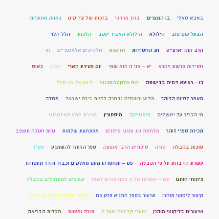
באבא סאלי
בן המצרים
ברוך מרדכי
ברכות של צדיקים
גאווה ואנוכיות
הבעל שם טוב
הילולא
הילולא האביר יעקב
הלכות
הלל הלוי
הרב קוק יארצייט
חג החסידות
חדשות
חלקיקים אלמנטריים
חן
חסידות פרשת ויקרא
יא – אני ה הוא שמי
יום פטירת הארי
יעקב
כאוס
כו – רציצא דמית בביעותה
כוח אלקטרומגנטי
לישראל אין מזל
מאמר לסיום הזוהר
מדוע ירושלים נבחרה להיות בירת ישראל
מחלה
מי הכריז על ירושלים
מיסטייקה
מיסתורין
מכירת חמץ האינטרנט
מכירת ספרי זוהר
מלחמת גוג ומגוג סימנים
מפתחןות שלמות
נרות חנוכה תשפב
סוכות בקבלה
סורה
סיפורים הרבי מקוצק
ספר הזוהר להשתגע
עש"ן
עשרת הדברות על פי הקבלה
פט – ותחסרהו מעט מאלקים וכבוד והדר תעטרהו
פיתוחי חותם
צט – ואתחנן אל ה בעת ההיא לאמר
קורסים למתחילים בקבלה
קיצור ליקוטי מוהרן
שיעור בספר התניא פרק כח
שיעור בספר התניא פרק לח
שיעורים בליקוטי מוהרן
שערי קדושה שער ה
תורה ומצוות
תכלית הבריאה