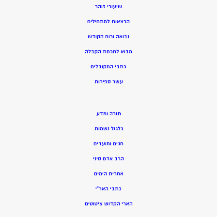
שיעורי זוהר
הרצאות למתחילים
נבואה ורוח הקודש
מ
בוא לחכמת הקבלה
כתבי המקובלים
ע
שר ספירות
תורה ומדע
גלגול נשמות
חגים ומועדים
הרב אדם סיני
אחרית הימים
כתבי האר”י
הארי הקדוש ציטוטים