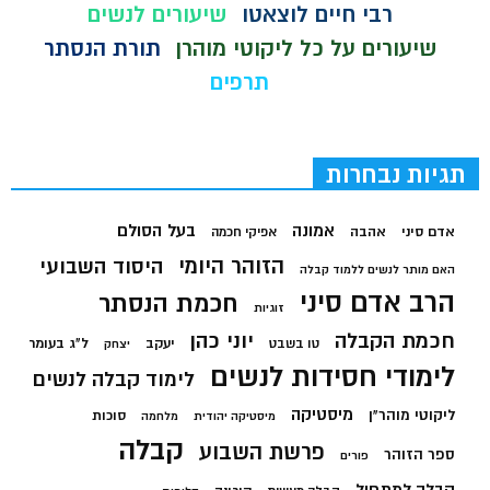
רבי חיים לוצאטו
שיעורים לנשים
שיעורים על כל ליקוטי מוהרן
תורת הנסתר
תרפים
תגיות נבחרות
בעל הסולם
אמונה
אדם סיני
אהבה
אפיקי חכמה
הזוהר היומי
היסוד השבועי
האם מותר לנשים ללמוד קבלה
הרב אדם סיני
חכמת הנסתר
זוגיות
חכמת הקבלה
יוני כהן
יעקב
ל"ג בעומר
טו בשבט
יצחק
לימודי חסידות לנשים
לימוד קבלה לנשים
מיסטיקה
ליקוטי מוהר"ן
סוכות
מיסטיקה יהודית
מלחמה
קבלה
פרשת השבוע
ספר הזוהר
פורים