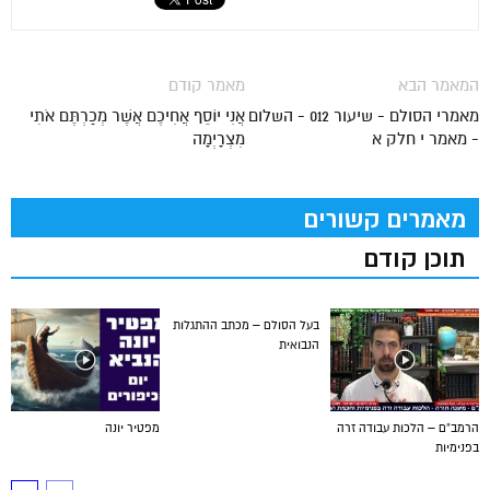
המאמר הבא
מאמר קודם
מאמרי הסולם - שיעור 012 - השלום
אֲנִי יוֹסֵף אֲחִיכֶם אֲשֶׁר מְכַרְתֶּם אֹתִי
- מאמר י חלק א
מִצְרָיְמָה
מאמרים קשורים
תוכן קודם
בעל הסולם – מכתב ההתגלות
הנבואית
הרמב”ם – הלכות עבודה זרה
מפטיר יונה
בפנימיות