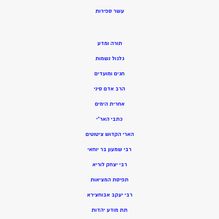
ע
שר ספירות
תורה ומדע
גלגול נשמות
חגים ומועדים
הרב אדם סיני
אחרית הימים
כתבי האר”י
הארי הקדוש ציטוטים
רבי שמעון בר יוחאי
רבי יצחק לוריא
תפיסת המציאות
רבי יעקב אבוחצירא
תת מודע יהדות