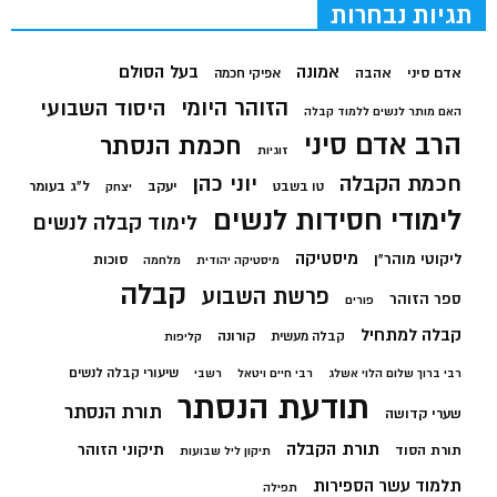
תגיות נבחרות
בעל הסולם
אמונה
אדם סיני
אהבה
אפיקי חכמה
הזוהר היומי
היסוד השבועי
האם מותר לנשים ללמוד קבלה
הרב אדם סיני
חכמת הנסתר
זוגיות
חכמת הקבלה
יוני כהן
יעקב
ל"ג בעומר
טו בשבט
יצחק
לימודי חסידות לנשים
לימוד קבלה לנשים
מיסטיקה
ליקוטי מוהר"ן
סוכות
מיסטיקה יהודית
מלחמה
קבלה
פרשת השבוע
ספר הזוהר
פורים
קבלה למתחיל
קורונה
קבלה מעשית
קליפות
שיעורי קבלה לנשים
רבי ברוך שלום הלוי אשלג
רבי חיים ויטאל
רשבי
תודעת הנסתר
תורת הנסתר
שערי קדושה
תורת הקבלה
תיקוני הזוהר
תורת הסוד
תיקון ליל שבועות
תלמוד עשר הספירות
תפילה