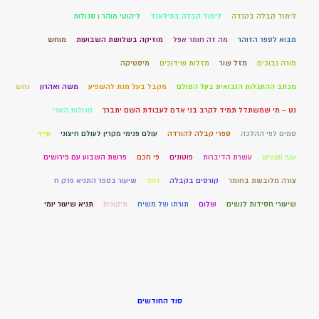
לימוד קבלה בקנדה
לימוד קבלה בתילאנד
ליקוטי מוהר ן סגולות
מבוא לספר הזוהר
מה זה חומר אפל
מוזיקה בשלושת השבועות
מוחש
מורה נבוכים
מזל שור
מזלות שידוכים
מיסטיקה
מכתב ההתגלות הנבואית בעל הסולם
מקבל בעל מנת להשפיע
משה ואהרון
נחש
נט – מי שמשתדל תמיד לקרב בני אדם לעבודת השם יתברך
סגולות הארי
סמים לפי ההלכה
ספרי קבלה להורדה
עולם פנימי מקרין לעולם חיצוני
עייף
ענף ושורש
עשרת הדיברות
פוטונים
פי חכם
פרשת השבוע עם פירושים
צורה מלובשת בחומר
קורסים בקבלה
רחל
שיעור בספר התניא פרק ח
שיעורי חסידות לנשים
שלום
תורתו של משיח
תיקונים
תניא שיעור יומי
סוד החודשים