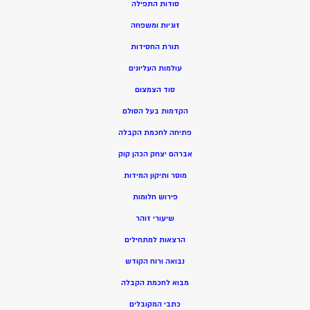
סודות התפילה
זוגיות ומשפחה
תורת החסידות
עולמות העליונים
סוד הצמצום
הקדמות בעל הסולם
פתיחה לחכמת הקבלה
אברהם יצחק הכהן קוק
מוסר ותיקון המידות
פירוש חלומות
שיעורי זוהר
הרצאות למתחילים
נבואה ורוח הקודש
מ
בוא לחכמת הקבלה
כתבי המקובלים