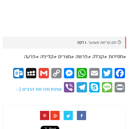
⏱️ זמן קריאה משוער:
1 דקה
#חסידות #קבלה #פרשה #מצרים #קליפה #פרעה
ok.com
MySpace
Gmail
Copy
Messenger
WhatsApp
Email
Twitter
Facebook
Link
Viber
Telegram
Skype
Message
Print
שתפו וזכו את הרבים (-: