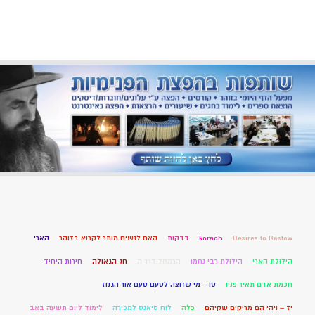
Desires to Bestow
korach
דבקות
האם לנשים מותר לקרוא בזוהר
הארי
הילולת הארי
הילולת רבי נחמן
הרמחל דרך ה
חג הגאולה
חירות היחיד
חכמת אדם תאיר פניו
טו – מי שרוצה לטעם טעם אור הגנוז
יז – ויהי הם מריקים שקיהם
כלה
לוח סיאנס למכירה
לימוד ליום תשעה באב