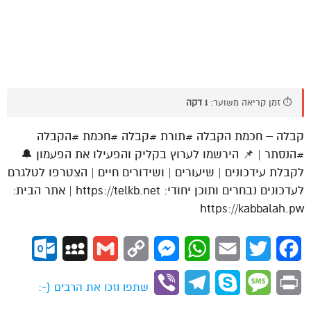
⏱️ זמן קריאה משוער:
1 דקה
קבלה – חכמת הקבלה #תורת #קבלה #חכמת #הקבלה
#הנסתר | 📌 הירשמו לערוץ בקליק והפעילו את הפעמון 🔔
לקבלת עידכונים | שיעורים | ושידורים חיים | הצטרפו לטלגרם
לעדכונים נבחרים ותוכן יחודי: https://telkb.net | אתר הבית:
https://kabbalah.pw
ok.com
MySpace
Gmail
Copy
Messenger
WhatsApp
Email
Twitter
Facebook
Link
Viber
Telegram
Skype
Message
Print
שתפו וזכו את הרבים (-: