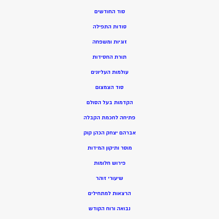
סוד החודשים
סודות התפילה
זוגיות ומשפחה
תורת החסידות
עולמות העליונים
סוד הצמצום
הקדמות בעל הסולם
פתיחה לחכמת הקבלה
אברהם יצחק הכהן קוק
מוסר ותיקון המידות
פירוש חלומות
שיעורי זוהר
הרצאות למתחילים
נבואה ורוח הקודש