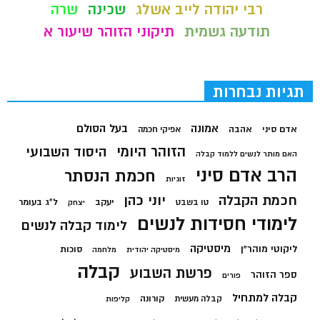
רבי יהודה לייב אשלג
שכינה
שרה
תודעה גשמית
תיקוני הזוהר שיעור א
תגיות נבחרות
בעל הסולם
אמונה
אדם סיני
אהבה
אפיקי חכמה
הזוהר היומי
היסוד השבועי
האם מותר לנשים ללמוד קבלה
הרב אדם סיני
חכמת הנסתר
זוגיות
חכמת הקבלה
יוני כהן
יעקב
ל"ג בעומר
טו בשבט
יצחק
לימודי חסידות לנשים
לימוד קבלה לנשים
מיסטיקה
ליקוטי מוהר"ן
סוכות
מיסטיקה יהודית
מלחמה
קבלה
פרשת השבוע
ספר הזוהר
פורים
קבלה למתחיל
קורונה
קבלה מעשית
קליפות