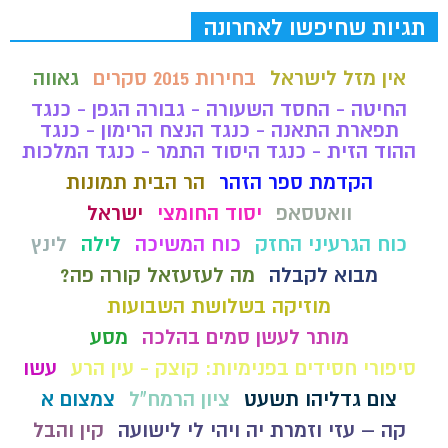
תגיות שחיפשו לאחרונה
אין מזל לישראל
בחירות 2015 סקרים
גאווה
החיטה - החסד השעורה - גבורה הגפן - כנגד
תפארת התאנה - כנגד הנצח הרימון - כנגד
ההוד הזית - כנגד היסוד התמר - כנגד המלכות
הקדמת ספר הזהר
הר הבית תמונות
וואטסאפ
יסוד החומצי
ישראל
כוח הגרעיני החזק
כוח המשיכה
לילה
לינץ
מבוא לקבלה
מה לעזעזאל קורה פה?
מוזיקה בשלושת השבועות
מותר לעשן סמים בהלכה
מסע
סיפורי חסידים בפנימיות: קוצק - עין הרע
עשו
צום גדליהו תשעט
ציון הרמח"ל
צמצום א
קה – עזי וזמרת יה ויהי לי לישועה
קין והבל