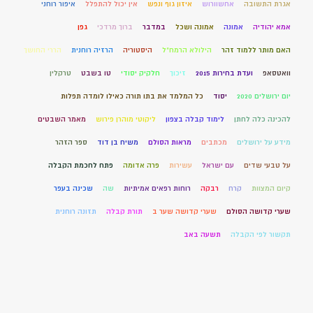
אגרת התשובה
אחשוורוש
איזון גוף ונפש
אין יכול להתפלל
איפור רוחני
אמא יהודיה
אמונה
אמונה ושכל
במדבר
ברוך מרדכי
גפן
האם מותר ללמוד זהר
הילולא הרמח"ל
היסטוריה
הרזיה רוחנית
הררי החושך
וואטסאפ
ועדת בחירות 2015
זיכוך
חלקיק יסודי
טו בשבט
טרקלין
יום ירושלים 2020
יסוד
כל המלמד את בתו תורה כאילו לומדה תפלות
להכינה כלה לחתן
לימוד קבלה בצפון
ליקוטי מוהרן פירוש
מאמר השבטים
מידע על ירושלים
מכתבים
מראות הסולם
משיח בן דוד
ספר הזהר
על טבעי שדים
עם ישראל
עשירות
פרה אדומה
פתח לחכמת הקבלה
קיום המצוות
קרח
רבקה
רוחות רפאים אמיתיות
שה
שכינה בעפר
שערי קדושה הסולם
שערי קדושה שער ב
תורת קבלה
תזונה רוחנית
תקשור לפי הקבלה
תשעה באב