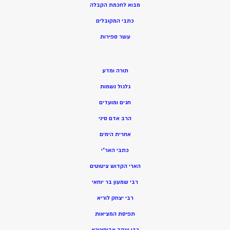
מ
בוא לחכמת הקבלה
כתבי המקובלים
ע
שר ספירות
תורה ומדע
גלגול נשמות
חגים ומועדים
הרב אדם סיני
אחרית הימים
כתבי האר”י
הארי הקדוש ציטוטים
רבי שמעון בר יוחאי
רבי יצחק לוריא
תפיסת המציאות
רבי יעקב אבוחצירא