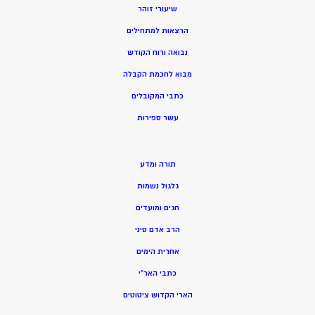
שיעורי זוהר
הרצאות למתחילים
נבואה ורוח הקודש
מ
בוא לחכמת הקבלה
כתבי המקובלים
ע
שר ספירות
תורה ומדע
גלגול נשמות
חגים ומועדים
הרב אדם סיני
אחרית הימים
כתבי האר”י
הארי הקדוש ציטוטים