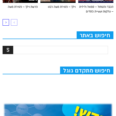
הכבד והטחול – סמאל ולילית
וילך – פטירת משה רבנו
פרשת וילך – פטירת משה
– צלקות ועשיית פסלים
חיפוש באתר
חיפוש מתקדם גוגל