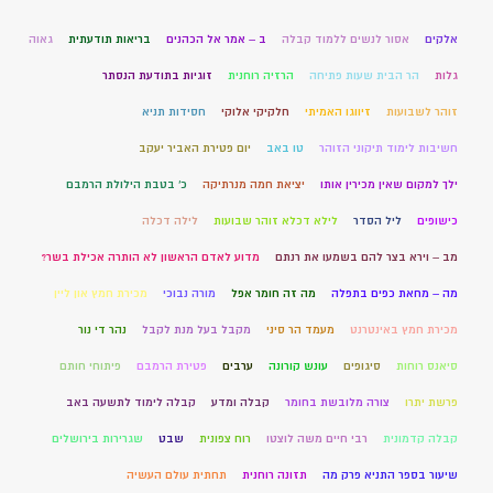
אלקים
אסור לנשים ללמוד קבלה
ב – אמר אל הכהנים
בריאות תודעתית
גאוה
גלות
הר הבית שעות פתיחה
הרזיה רוחנית
זוגיות בתודעת הנסתר
זוהר לשבועות
זיווגו האמיתי
חלקיקי אלוקי
חסידות תניא
חשיבות לימוד תיקוני הזוהר
טו באב
יום פטירת האביר יעקב
ילך למקום שאין מכירין אותו
יציאת חמה מנרתיקה
כ' בטבת הילולת הרמבם
כישופים
ליל הסדר
לילא דכלא זוהר שבועות
לילה דכלה
מב – וירא בצר להם בשמעו את רנתם
מדוע לאדם הראשון לא הותרה אכילת בשר?
מה – מחאת כפים בתפלה
מה זה חומר אפל
מורה נבוכי
מכירת חמץ און ליין
מכירת חמץ באינטרנט
מעמד הר סיני
מקבל בעל מנת לקבל
נהר די נור
סיאנס רוחות
סיגופים
עונש קורונה
ערבים
פטירת הרמבם
פיתוחי חותם
פרשת יתרו
צורה מלובשת בחומר
קבלה ומדע
קבלה לימוד לתשעה באב
קבלה קדמונית
רבי חיים משה לוצטו
רוח צפונית
שבט
שגרירות בירושלים
שיעור בספר התניא פרק מה
תזונה רוחנית
תחתית עולם העשיה