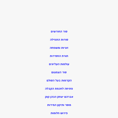
סוד החודשים
סודות התפילה
זוגיות ומשפחה
תורת החסידות
עולמות העליונים
סוד הצמצום
הקדמות בעל הסולם
פתיחה לחכמת הקבלה
אברהם יצחק הכהן קוק
מוסר ותיקון המידות
פירוש חלומות