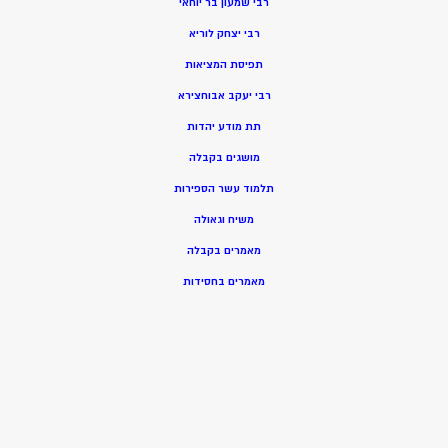
רבי שמעון בר יוחאי
רבי יצחק לוריא
תפיסת המציאות
רבי יעקב אבוחצירא
תת מודע יהדות
מושגים בקבלה
תלמוד עשר הספירות
משיח וגאולה
מאמרים בקבלה
מאמרים בחסידות