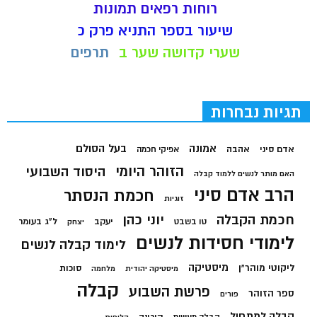
רוחות רפאים תמונות
שיעור בספר התניא פרק כ
שערי קדושה שער ב
תרפים
תגיות נבחרות
בעל הסולם
אמונה
אדם סיני
אהבה
אפיקי חכמה
הזוהר היומי
היסוד השבועי
האם מותר לנשים ללמוד קבלה
הרב אדם סיני
חכמת הנסתר
זוגיות
חכמת הקבלה
יוני כהן
יעקב
ל"ג בעומר
טו בשבט
יצחק
לימודי חסידות לנשים
לימוד קבלה לנשים
מיסטיקה
ליקוטי מוהר"ן
סוכות
מיסטיקה יהודית
מלחמה
קבלה
פרשת השבוע
ספר הזוהר
פורים
קבלה למתחיל
קורונה