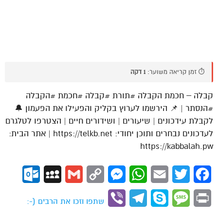
⏱️ זמן קריאה משוער:
1 דקה
קבלה – חכמת הקבלה #תורת #קבלה #חכמת #הקבלה
#הנסתר | 📌 הירשמו לערוץ בקליק והפעילו את הפעמון 🔔
לקבלת עידכונים | שיעורים | ושידורים חיים | הצטרפו לטלגרם
לעדכונים נבחרים ותוכן יחודי: https://telkb.net | אתר הבית:
https://kabbalah.pw
ok.com
MySpace
Gmail
Copy
Messenger
WhatsApp
Email
Twitter
Facebook
Link
Viber
Telegram
Skype
Message
Print
שתפו וזכו את הרבים (-: