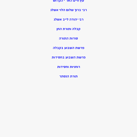
עץ חיים האר”י הקדוש
רבי ברוך שלום הלוי אשלג
רבי יהודה לייב אשלג
קבלה ותורת החן
סודות התורה
פרשת השבוע בקבלה
פרשת השבוע בחסידות
רוחניות וחסידות
תורת הנסתר