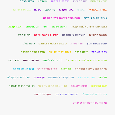
אביע דטומאה
אובמה בוגד
איך נכנס דיבוק
אנומיתא
אפיקי חכמה
בחירות בישראל
ביקוש
בית המקדש
בני יעקב
בשלח
גוג ומגוג פירוש
גירוש שדים ביהדות
האם מותר לאישה ללמוד קבלה
האם מותר לנשים ללמוד קבלה
האסון תשפא
הארי
חג לאילנות
חכמת קבלה
חמשת החושים
חנוכה על פי הקבלה
חסידות פרשת וישלח
חשש חמץ
טופס מכירת חמץ
יום הפטירה
כ' בטבת הילולת הרמבם
כיסא שלמה
כתבי האריזל
לילה דכלה
לימוד לליל שבועות
מגילת אסתר בקבלה
מדוע נבחרה ירושלים כבירת ישראל
מה זה לא לשמה
מה זה סיאנס
מהו הכוח
מי הם הלו צדיקים הנסתרים
מסולמים
מתי לומדים זוהר
נרות חנוכה תשפב
סליחות
ספקטרום האור
ספרי קבלה למתחילים
עץ החיים
עשר המכות בקבלה
עשר הספירות
פרעה היה גמד
קב – אתה תהיה על ביתי
רבו של הרב שיינברגר
רבי יהודה לייב אשלג
רבי משה חיים לוצטו
שער ההקדמות
תלמוד עשר הספירות שיעורים