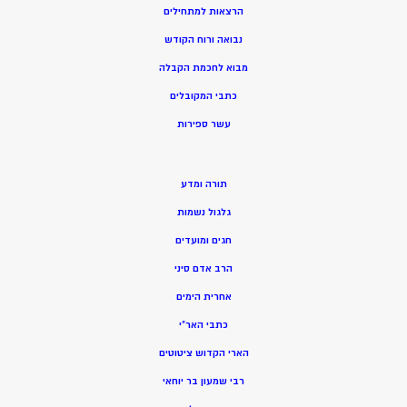
הרצאות למתחילים
נבואה ורוח הקודש
מ
בוא לחכמת הקבלה
כתבי המקובלים
ע
שר ספירות
תורה ומדע
גלגול נשמות
חגים ומועדים
הרב אדם סיני
אחרית הימים
כתבי האר”י
הארי הקדוש ציטוטים
רבי שמעון בר יוחאי