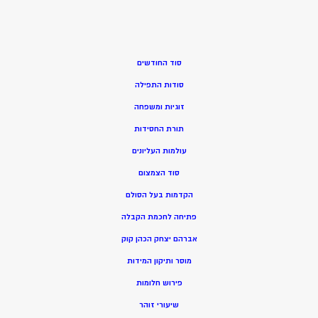
סוד החודשים
סודות התפילה
זוגיות ומשפחה
תורת החסידות
עולמות העליונים
סוד הצמצום
הקדמות בעל הסולם
פתיחה לחכמת הקבלה
אברהם יצחק הכהן קוק
מוסר ותיקון המידות
פירוש חלומות
שיעורי זוהר