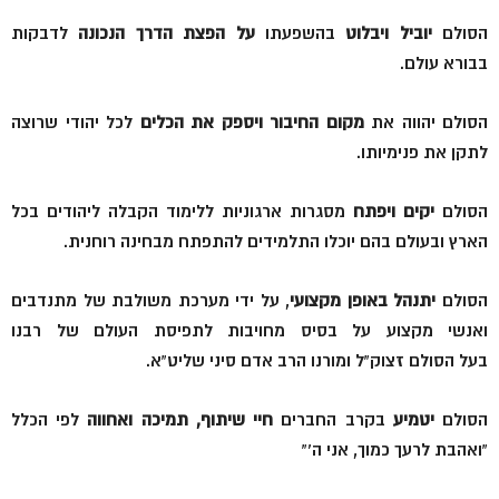
הסולם
יוביל ויבלוט
בהשפעתו
על הפצת הדרך הנכונה
לדבקות
בבורא עולם.
הסולם יהווה את
מקום החיבור ויספק את הכלים
לכל יהודי שרוצה
לתקן את פנימיותו.
הסולם
יקים ויפתח
מסגרות ארגוניות ללימוד הקבלה ליהודים בכל
הארץ ובעולם בהם יוכלו התלמידים להתפתח מבחינה רוחנית.
הסולם
יתנהל באופן מקצועי
, על ידי מערכת משולבת של מתנדבים
ואנשי מקצוע על בסיס מחויבות לתפיסת העולם של רבנו
בעל הסולם זצוק”ל ומורנו הרב אדם סיני שליט”א.
הסולם
יטמיע
בקרב החברים
חיי שיתוף, תמיכה ואחווה
לפי הכלל
“ואהבת לרעך כמוך, אני ה'”