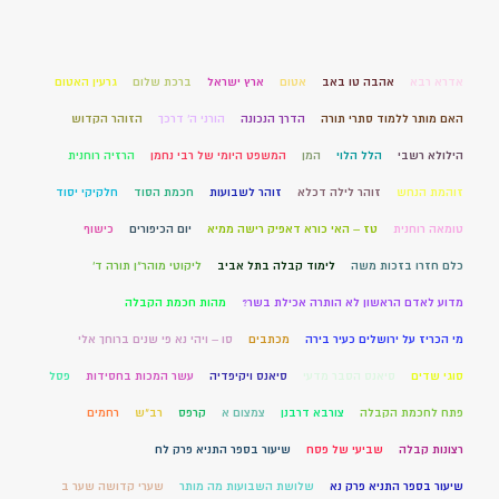
אדרא רבא
אהבה טו באב
אטום
ארץ ישראל
ברכת שלום
גרעין האטום
האם מותר ללמוד סתרי תורה
הדרך הנכונה
הורני ה' דרכך
הזוהר הקדוש
הילולא רשבי
הלל הלוי
המן
המשפט היומי של רבי נחמן
הרזיה רוחנית
זוהמת הנחש
זוהר לילה דכלא
זוהר לשבועות
חכמת הסוד
חלקיקי יסוד
טומאה רוחנית
טז – האי כורא דאפיק רישה ממיא
יום הכיפורים
כישוף
כלם חזרו בזכות משה
לימוד קבלה בתל אביב
ליקוטי מוהר"ן תורה ד'
מדוע לאדם הראשון לא הותרה אכילת בשר?
מהות חכמת הקבלה
מי הכריז על ירושלים כעיר בירה
מכתבים
סו – ויהי נא פי שנים ברוחך אלי
סוגי שדים
סיאנס הסבר מדעי
סיאנס ויקיפדיה
עשר המכות בחסידות
פסל
פתח לחכמת הקבלה
צורבא דרבנן
צמצום א
קרפס
רב"ש
רחמים
רצונות קבלה
שביעי של פסח
שיעור בספר התניא פרק לח
שיעור בספר התניא פרק נא
שלושת השבועות מה מותר
שערי קדושה שער ב