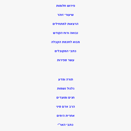
פירוש חלומות
שיעורי זוהר
הרצאות למתחילים
נבואה ורוח הקודש
מ
בוא לחכמת הקבלה
כתבי המקובלים
ע
שר ספירות
תורה ומדע
גלגול נשמות
חגים ומועדים
הרב אדם סיני
אחרית הימים
כתבי האר”י