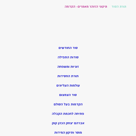
תורת הסוד
תיקוני הזוהר מאמרים- הקדמה
סוד החודשים
סודות התפילה
זוגיות ומשפחה
תורת החסידות
עולמות העליונים
סוד הצמצום
הקדמות בעל הסולם
פתיחה לחכמת הקבלה
אברהם יצחק הכהן קוק
מוסר ותיקון המידות