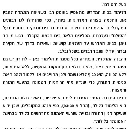
בעל “הסולם”.
הלימוד בבית המדרש מתאפיין בעומק רב ובשאיפה מתמדת להבין
את החכמה בצורה המדוייקות ביותר, כפי שהנחילו לנו רבותינו
המקובלים. התלמידים רוכשים יסודות ברורים וחזקים בתורת בעל
“הסולם” ובעזרתם, מפליגים הלאה בים חכמת הקבלה. דגש מיוחד
ניתן בבית המדרש על העלאת קושיות ושאלות בדרך של חקירה
וברור, עד ליישוב הדברים בשכל ובלב.
ההבנה המרכזית השזורה בכל מסגרות הלימוד כאן – לתורה יש גם
מימד פנימי, נצחי, שאינו תלוי בזמן ומקום. המעשה, ללא הפנימיות,
ללא הכוונה, הוא כגוף ללא נשמה ולכן מחוייבים אנו ללמוד ולהכיר את
פנימיות התורה, כדי שנדע מהי הרוחניות הטמונה במעשי התורה
והמצוות.
בבית המדרש מספר מסגרות לימוד אפשריות, כאשר גולת הכותרת,
היא הלימוד בלילה, (החל מ 03:30), כפי מנהג המקובלים, שכן ידוע
שעיקר קניין התורה ובניית שורשי האמונה מתרחשים בלילה בבחינת
“ואמונתך בלילות”.