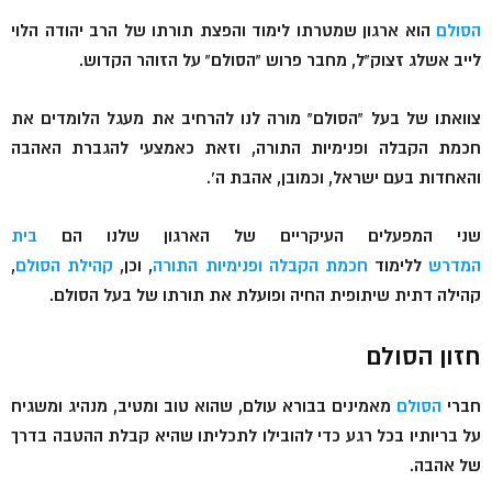
הסולם
הוא ארגון שמטרתו לימוד והפצת תורתו של הרב יהודה הלוי
לייב אשלג זצוק”ל, מחבר פרוש “הסולם” על הזוהר הקדוש.
צוואתו של בעל “הסולם” מורה לנו להרחיב את מעגל הלומדים את
חכמת הקבלה ופנימיות התורה, וזאת כאמצעי להגברת האהבה
והאחדות בעם ישראל, וכמובן, אהבת ה’.
שני המפעלים העיקריים של הארגון שלנו הם
בית
המדרש
ללימוד
חכמת הקבלה ופנימיות התורה
, וכן,
קהילת הסולם
,
קהילה דתית שיתופית החיה ופועלת את תורתו של בעל הסולם.
חזון הסולם
חברי
הסולם
מאמינים בבורא עולם, שהוא טוב ומטיב, מנהיג ומשגיח
על בריותיו בכל רגע כדי להובילו לתכליתו שהיא קבלת ההטבה בדרך
של אהבה.