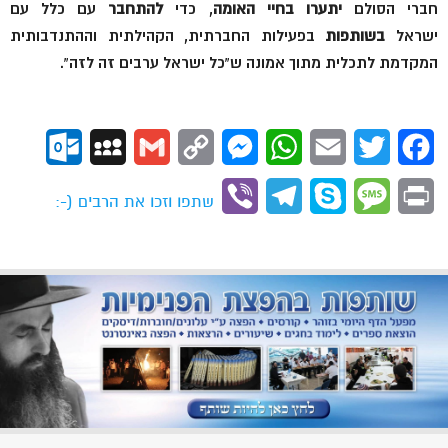
חברי הסולם
יתערו בחיי האומה
, כדי
להתחבר
עם כלל עם
ישראל
בשותפות
בפעילות החברתית, הקהילתית וההתנדבותית
המקדמת לתכלית מתוך אמונה ש”כל ישראל ערבים זה לזה”.
ok.com
MySpace
Gmail
Copy
Messenger
WhatsApp
Email
Twitter
Facebook
Link
Viber
Telegram
Skype
Message
Print
שתפו וזכו את הרבים (-: