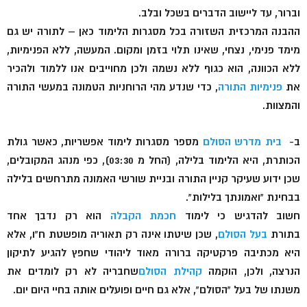
וברור, עד ליישוב הדברים בשכל ובלב.
ההבנה המרכזית השזורה בכל מסגרות הלימוד כאן – לתורה יש גם
מימד פנימי, נצחי, שאינו תלוי בזמן ומקום. המעשה, ללא הפנימיות,
ללא הכוונה, הוא כגוף ללא נשמה ולכן מחוייבים אנו ללמוד ולהכיר
את
פנימיות התורה
, כדי שנדע מהי הרוחניות הטמונה במעשי התורה
והמצוות.
ב-
בית מדרש הסולם
מספר מסגרות לימוד אפשריות, כאשר גולת
הכותרת, היא הלימוד בלילה, (החל מ 03:30), כפי מנהג המקובלים,
שכן ידוע שעיקר קניין התורה ובניית שורשי האמונה מתרחשים בלילה
בבחינת “ואמונתך בלילות”.
חשוב להדגיש כי לימוד
חכמת הקבלה
הוא רק נדבך אחד
בתורת
בעל הסולם
, שכן שיטתו אינה רק תאוריה מופשטת ח”ו, אלא
היא מכתיבה פרקטיקה ברורה מאוד ליהודי שחפץ להגיע לתיקון
הנרצה, ולכן, הוקמה
קהילת הסולם
שחבריה לא רק לומדים את
משנתו של בעל “הסולם”, אלא גם חיים ופועלים אותה בחיי היום יום.