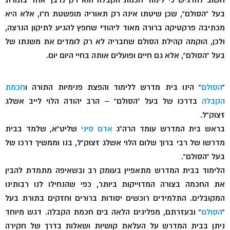
חשוב להדגיש כי לימוד חכמת הקבלה הוא רק נדבך אחד בתורת
בעל “הסולם”, שכן שיטתו אינה רק תאוריה מופשטת ח”ו, אלא היא
מכתיבה פרקטיקה ברורה מאוד ליהוד
י
שחפץ להגיע לתיקון הנרצה,
ולכן, הוקמה קהילת הסולם שחבריה לא רק לומדים את משנתו של
בעל “הסולם”, אלא גם חיים ופועלים אותה בחיי היום יום.
“
הסולם
” הינו בית מדרש ללימוד והפצת פנימיות התורה ו
חכמת
הקבלה
בדרכו של בעל “הסולם” – הרב יהודה הלוי לייב אשלג
זצוק”ל.
בראש בית המדרש עומד הרה”ג
אדם סיני
שליט”א, שלמד בבית
מדרשו של רבי ברוך שלום הלוי אשלג זצוק”ל, בנו וממשיך דרכו של
בעל “הסולם”.
הלימוד בבית המדרש מתאפיין בעומק רב ובשאיפה מתמדת להבין
את החכמה בצורה המדוייקות ביותר, כפי שהנחילו לנו רבותינו
המקובלים. התלמידים רוכשים יסודות ברורים וחזקים בתורת בעל
“
הסולם
” ובעזרתם, מפליגים הלאה בים חכמת הקבלה. דגש מיוחד
ניתן בבית המדרש על העלאת קושיות ושאלות בדרך של חקירה