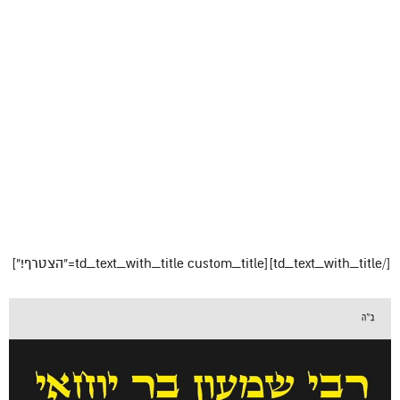
[/td_text_with_title][td_text_with_title custom_title=”הצטרף!”]