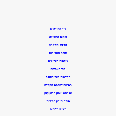
סוד החודשים
סודות התפילה
זוגיות ומשפחה
תורת החסידות
עולמות העליונים
סוד הצמצום
הקדמות בעל הסולם
פתיחה לחכמת הקבלה
אברהם יצחק הכהן קוק
מוסר ותיקון המידות
פירוש חלומות