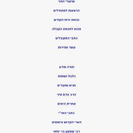
שיעורי זוהר
הרצאות למתחילים
נבואה ורוח הקודש
מ
בוא לחכמת הקבלה
כתבי המקובלים
ע
שר ספירות
תורה ומדע
גלגול נשמות
חגים ומועדים
הרב אדם סיני
אחרית הימים
כתבי האר”י
הארי הקדוש ציטוטים
רבי שמעון בר יוחאי