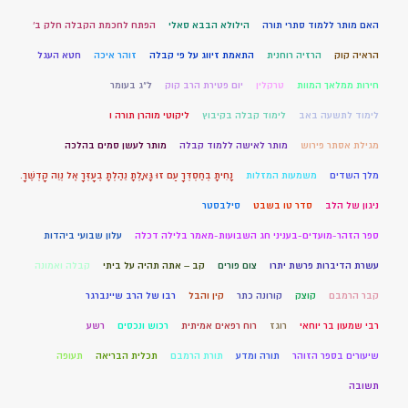
האם מותר ללמוד סתרי תורה
הילולא הבבא סאלי
הפתח לחכמת הקבלה חלק ב'
הראיה קוק
הרזיה רוחנית
התאמת זיווג על פי קבלה
זוהר איכה
חטא העגל
חירות ממלאך המוות
טרקלין
יום פטירת הרב קוק
ל"ג בעומר
לימוד לתשעה באב
לימוד קבלה בקיבוץ
ליקוטי מוהרן תורה ו
מגילת אסתר פירוש
מותר לאישה ללמוד קבלה
מותר לעשן סמים בהלכה
מלך השדים
משמעות המזלות
נָחִיתָ בְחַסְדְּךָ עַם זוּ גָּאָלְתָּ נֵהַלְתָּ בְעָזְּךָ אֶל נְוֵה קָדְשֶׁךָ.
ניגון של הלב
סדר טו בשבט
סילבסטר
ספר הזהר-מועדים-בעניני חג השבועות-מאמר בלילה דכלה
עלון שבועי ביהדות
עשרת הדיברות פרשת יתרו
צום פורים
קב – אתה תהיה על ביתי
קבלה ואמונה
קבר הרמבם
קוצק
קורונה כתר
קין והבל
רבו של הרב שיינברגר
רבי שמעון בר יוחאי
רוגז
רוח רפאים אמיתית
רכוש ונכסים
רשע
שיעורים בספר הזוהר
תורה ומדע
תורת הרמבם
תכלית הבריאה
תעופה
תשובה