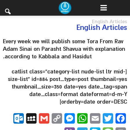
English Articles
English Articles
Every week we will publish some Tora From Rav
Adam Sinai on Parasht Shavua with explanation
according to Kabbala and Hasidut.
[catlist class=”category-list nude-list ltr mid-
size-list” id=884 post_type=post thumbnail=yes
thumbnail_size=350 date=yes date_tag=span
date_class=format dateformat=d-m-Y
orderby=date order=DESC]
ok.com
MySpace
Gmail
Copy
Messenger
WhatsApp
Email
Twitter
Facebook
Link