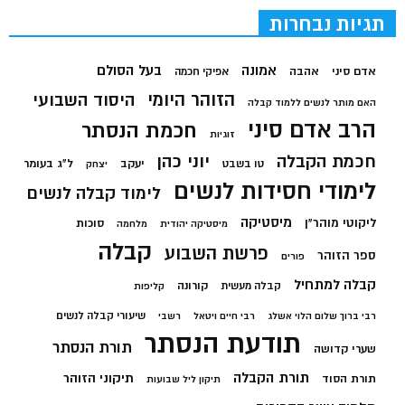
תגיות נבחרות
בעל הסולם
אמונה
אדם סיני
אהבה
אפיקי חכמה
הזוהר היומי
היסוד השבועי
האם מותר לנשים ללמוד קבלה
הרב אדם סיני
חכמת הנסתר
זוגיות
חכמת הקבלה
יוני כהן
יעקב
ל"ג בעומר
טו בשבט
יצחק
לימודי חסידות לנשים
לימוד קבלה לנשים
מיסטיקה
ליקוטי מוהר"ן
סוכות
מיסטיקה יהודית
מלחמה
קבלה
פרשת השבוע
ספר הזוהר
פורים
קבלה למתחיל
קורונה
קבלה מעשית
קליפות
שיעורי קבלה לנשים
רבי ברוך שלום הלוי אשלג
רבי חיים ויטאל
רשבי
תודעת הנסתר
תורת הנסתר
שערי קדושה
תורת הקבלה
תיקוני הזוהר
תורת הסוד
תיקון ליל שבועות