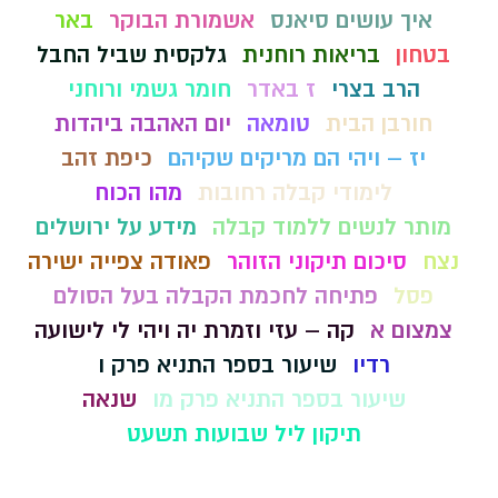
איך עושים סיאנס
אשמורת הבוקר
באר
בטחון
בריאות רוחנית
גלקסית שביל החבל
הרב בצרי
ז באדר
חומר גשמי ורוחני
חורבן הבית
טומאה
יום האהבה ביהדות
יז – ויהי הם מריקים שקיהם
כיפת זהב
לימודי קבלה רחובות
מהו הכוח
מותר לנשים ללמוד קבלה
מידע על ירושלים
נצח
סיכום תיקוני הזוהר
פאודה צפייה ישירה
פסל
פתיחה לחכמת הקבלה בעל הסולם
צמצום א
קה – עזי וזמרת יה ויהי לי לישועה
רדיו
שיעור בספר התניא פרק ו
שיעור בספר התניא פרק מו
שנאה
תיקון ליל שבועות תשעט