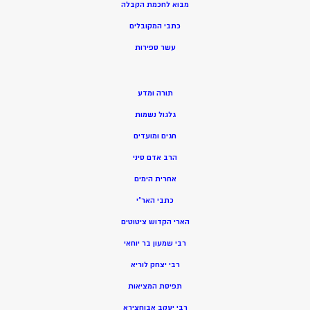
מ
בוא לחכמת הקבלה
כתבי המקובלים
ע
שר ספירות
תורה ומדע
גלגול נשמות
חגים ומועדים
הרב אדם סיני
אחרית הימים
כתבי האר”י
הארי הקדוש ציטוטים
רבי שמעון בר יוחאי
רבי יצחק לוריא
תפיסת המציאות
רבי יעקב אבוחצירא