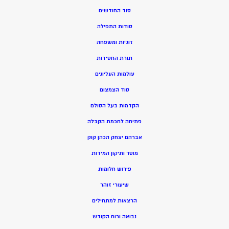
סוד החודשים
סודות התפילה
זוגיות ומשפחה
תורת החסידות
עולמות העליונים
סוד הצמצום
הקדמות בעל הסולם
פתיחה לחכמת הקבלה
אברהם יצחק הכהן קוק
מוסר ותיקון המידות
פירוש חלומות
שיעורי זוהר
הרצאות למתחילים
נבואה ורוח הקודש