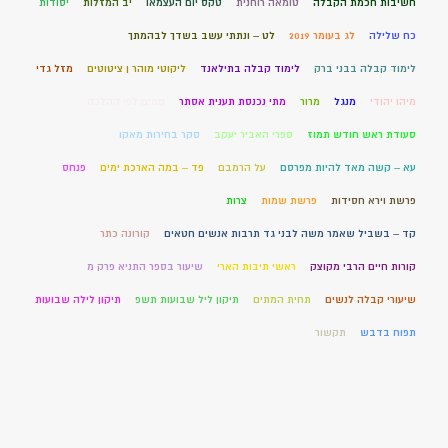
חשיבות חכמת הקבלה
טומאה רוחנית
טקס יום העצמאו
יב המזלות
יסודות
כח שלילה
לג בעומר 2019
לט – ונתתי עשב בשדך לבהמתך
לימוד קבלה בבני ברק
לימוד קבלה בתילאנד
ליקוטי מוהר ן ציטוטים
מזל גדי
מיהו יהודי
מנגל
מרור
מתי נכנסת תענית אסתר
סמים לפי ההלכה
סעודת ראש חודש תמוז
ספרי האביר יעקב
סקר בחירות מאקו
עא – קשה מאד להיות מפרסם
על הרמבם
פד – במה הארכת ימים
פנחס
פרשת וירא חסידות
פרשת שמות
צרות
קד – בשביל שאמר משה לבני גד תרבות אנשים חטאים
קורונה כתר
קורות חיים הרבי מקוצק
ראשי תיבות הארי
שיעור בספר התניא פרק מ
שיעורי קבלה לנשים
תחית המתים
תיקון ליל שבועות תשפ
תיקון לילה שבועות
תפוח בדבש
תקשור