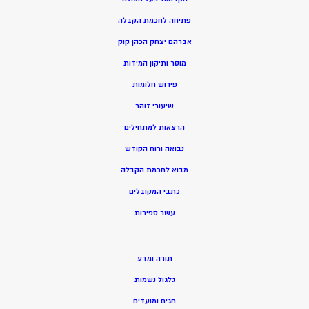
פתיחה לחכמת הקבלה
אברהם יצחק הכהן קוק
מוסר ותיקון המידות
פירוש חלומות
שיעורי זוהר
הרצאות למתחילים
נבואה ורוח הקודש
מ
בוא לחכמת הקבלה
כתבי המקובלים
ע
שר ספירות
תורה ומדע
גלגול נשמות
חגים ומועדים