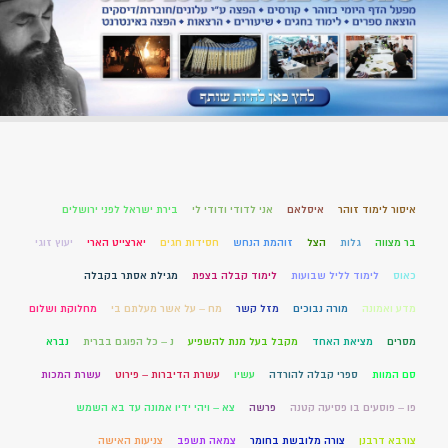
איסור לימוד זוהר
איסלאם
אני לדודי ודודי לי
בירת ישראל לפני ירושלים
בר מצווה
גלות
הצל
זוהמת הנחש
חסידות חגים
יארצייט הארי
יעוץ זוגי
כאוס
לימוד לליל שבועות
לימוד קבלה בצפת
מגילת אסתר בקבלה
מדע ואמונה
מורה נבוכים
מזל קשר
מח – על אשר מעלתם בי
מחלוקת ושלום
מסרים
מציאת האחד
מקבל בעל מנת להשפיע
נ – כל הפוגם בברית
נברא
סם המוות
ספרי קבלה להורדה
עשיו
עשרת הדיברות – פירוט
עשרת המכות
פו – פוסעים בו פסיעה קטנה
פרשה
צא – ויהי ידיו אמונה עד בא השמש
צורבא דרבנן
צורה מלובשת בחומר
צמאה תשפב
צניעות האישה