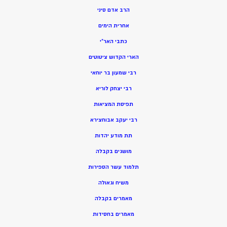
הרב אדם סיני
אחרית הימים
כתבי האר”י
הארי הקדוש ציטוטים
רבי שמעון בר יוחאי
רבי יצחק לוריא
תפיסת המציאות
רבי יעקב אבוחצירא
תת מודע יהדות
מושגים בקבלה
תלמוד עשר הספירות
משיח וגאולה
מאמרים בקבלה
מאמרים בחסידות