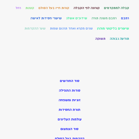
קבלה למתקדמים
קורונה לפי הקבלה
קורות חייו בעל הסולם
קטנות
רחל
רמבם
רמבם משנה תורה
שידוכים אשלג
שיעורי חסידות לאישה
שיעורים בליקוטי מוהרן
שנים מקרא ואחד תרגום שמות
שער ההקדמות
תודעה גבוהה
תשוקה
סוד החודשים
סודות התפילה
זוגיות ומשפחה
תורת החסידות
עולמות העליונים
סוד הצמצום
הקדמות בעל הסולם