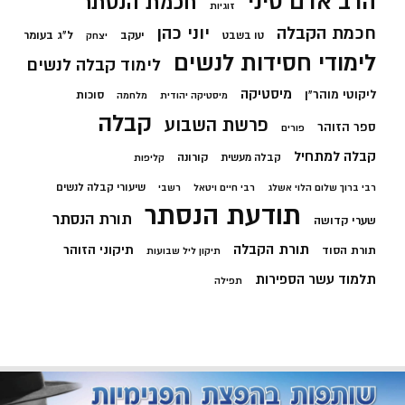
הרב אדם סיני
חכמת הנסתר
זוגיות
חכמת הקבלה
יוני כהן
יעקב
ל"ג בעומר
טו בשבט
יצחק
לימודי חסידות לנשים
לימוד קבלה לנשים
מיסטיקה
ליקוטי מוהר"ן
סוכות
מיסטיקה יהודית
מלחמה
קבלה
פרשת השבוע
ספר הזוהר
פורים
קבלה למתחיל
קורונה
קבלה מעשית
קליפות
שיעורי קבלה לנשים
רבי ברוך שלום הלוי אשלג
רבי חיים ויטאל
רשבי
תודעת הנסתר
תורת הנסתר
שערי קדושה
תורת הקבלה
תיקוני הזוהר
תורת הסוד
תיקון ליל שבועות
תלמוד עשר הספירות
תפילה