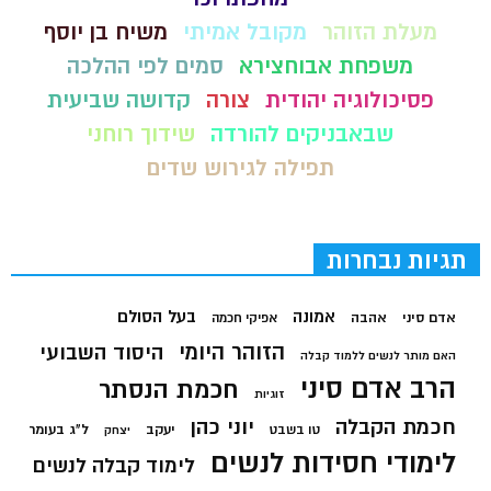
מעלת הזוהר
מקובל אמיתי
משיח בן יוסף
משפחת אבוחצירא
סמים לפי ההלכה
פסיכולוגיה יהודית
צורה
קדושה שביעית
שבאבניקים להורדה
שידוך רוחני
תפילה לגירוש שדים
תגיות נבחרות
בעל הסולם
אמונה
אדם סיני
אהבה
אפיקי חכמה
הזוהר היומי
היסוד השבועי
האם מותר לנשים ללמוד קבלה
הרב אדם סיני
חכמת הנסתר
זוגיות
חכמת הקבלה
יוני כהן
יעקב
ל"ג בעומר
טו בשבט
יצחק
לימודי חסידות לנשים
לימוד קבלה לנשים