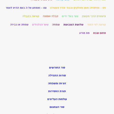
פט – ותחסרהו מעט מאלקים וכבוד והדר תעטרהו
צט – ואתחנן אל ה בעת ההיא לאמר
ציטוטים הרבי מקוצק
צער בעלי חיים
קבלה ואמונה
קורונה בקבלה
קורונה לפי הסוד
שלושת השבועות
שמחה
שער הגלגולים
שפחה או גבירה
תחום שבת
תת מודע
סוד החודשים
סודות התפילה
זוגיות ומשפחה
תורת החסידות
עולמות העליונים
סוד הצמצום