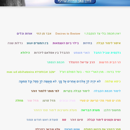
?אין חכמה בלי צד הנקבה.?
Desires to Bestow
אבר מן החי
אורות וכלים
איסור לימוד קבלה
בחירות
בילוי ביום העצמאות
בין המצרים 2019
גדלות שגה
גלקסית שביל החבל
הארי תשמט
ההבדל בין אסלאם ליהדות
הילולא
הר הבית חדשות
הרב עדיאל רוזנפלד
חכמת הנסתר
יחיד בדורו - מרן האר"י החי - בעל הסולם זצ"ל
יעקב אבוחצירא mas ud abihatzeira
כיסא שלמה
לֹא יִהְיֶה לְךָ אֱלֹהִים אֲחֵרִים עַל פָּנָי. לֹא תַעֲשֶׂה לְךָ פֶסֶל וְכָל תְּמוּנָה
לימוד חכמת הקבלה
לימוד קבלה בקריות
למי מותר ללמוד זוהר
מהו ים סוף? מהי קריעת ים סוף?
מורה נבוכים
מזל סרטן
מזל שור
מחלה
מחשוף הלבן
מטרת הבריאה
מעלת וחשיבות לימוד ספר הזוהר
נשים וקטנים לימוד קבלה
סיום זוהר
סמ
סעודת ראש חודש תמוז
ספר הזוהר עם פירוש הסולם
עונש קורונה
עלון שבועי בקבלה