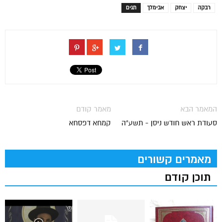
רבקה
יצחק
אבימלך
תגים
המאמר הבא
מאמר קודם
סעודת ראש חודש ניסן - תשע"ה
קמחא דפסחא
מאמרים קשורים
תוכן קודם