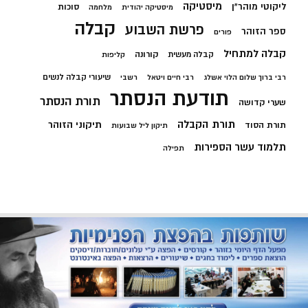
מיסטיקה
ליקוטי מוהר"ן
סוכות
מיסטיקה יהודית
מלחמה
קבלה
פרשת השבוע
ספר הזוהר
פורים
קבלה למתחיל
קורונה
קבלה מעשית
קליפות
שיעורי קבלה לנשים
רבי ברוך שלום הלוי אשלג
רבי חיים ויטאל
רשבי
תודעת הנסתר
תורת הנסתר
שערי קדושה
תורת הקבלה
תיקוני הזוהר
תורת הסוד
תיקון ליל שבועות
תלמוד עשר הספירות
תפילה