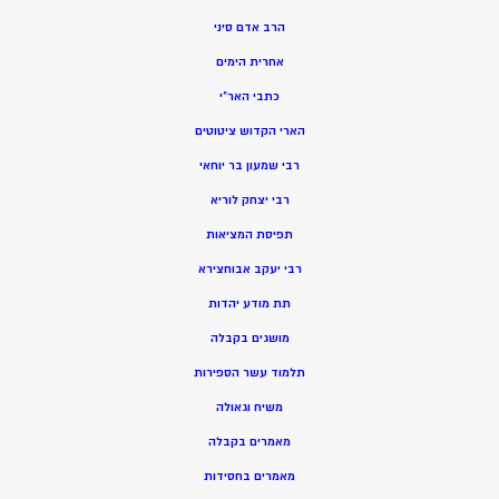
הרב אדם סיני
אחרית הימים
כתבי האר”י
הארי הקדוש ציטוטים
רבי שמעון בר יוחאי
רבי יצחק לוריא
תפיסת המציאות
רבי יעקב אבוחצירא
תת מודע יהדות
מושגים בקבלה
תלמוד עשר הספירות
משיח וגאולה
מאמרים בקבלה
מאמרים בחסידות