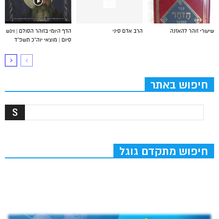
שיעורי זוהר להאזנה
הרב אדם סיני
הדף היומי בזוהר הסולם | ויגש
סיום | מוצאי יוה”כ תשפ”ד
חיפוש באתר
חיפוש מתקדם גוגל