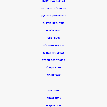
הקדמות בעל הסולם
פתיחה לחכמת הקבלה
אברהם יצחק הכהן קוק
מוסר ותיקון המידות
פירוש חלומות
שיעורי זוהר
הרצאות למתחילים
נבואה ורוח הקודש
מ
בוא לחכמת הקבלה
כתבי המקובלים
ע
שר ספירות
תורה ומדע
גלגול נשמות
חגים ומועדים