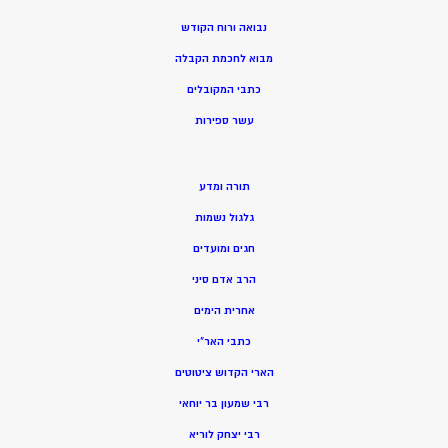
נבואה ורוח הקודש
מ
בוא לחכמת הקבלה
כתבי המקובלים
ע
שר ספירות
תורה ומדע
גלגול נשמות
חגים ומועדים
הרב אדם סיני
אחרית הימים
כתבי האר”י
הארי הקדוש ציטוטים
רבי שמעון בר יוחאי
רבי יצחק לוריא