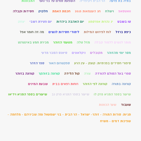
בתיה בת פרעה
הר הבית ויקיפדיה
השפעת סמים על בני נוער
התבוננות
וואטסאפ
וישלח
חג העצמאות 2015
חכמת האמת
חלקיק
חסידות וקבלה
טו בשבט
יג נהרות אפרסמון
יום האהבה ביהדות
יום פטירת רשבי
יצחק
כיפת ברזל
לוח לפירוש המילות
לימודי חסידות לנשים
מה זה חומר אפל
מותר לנשים ללמוד קבלה
מזל טלה
מטעמי הזוהר
מכירת חמץ באינטרנט
מסר יומי מהזוהר
מקובלים
ניקלאונים
סיאנס הסבר מדעי
סיפורי חסידים בפנימיות: קוצק - עין הרע
ספקטרום האור
ספר הזהר
ספרי בעל הסולם להורדה
צורה
קול הלידה
קורונה בזוהקר
קורונה בזוהר
קורונה בתורה
קורונה לפי הזוהר
רוחות רפאים בבית
שבעת המינים
שיעור בספר התניא פרק לו
שיעור בספר התניא פרק נב
שיעורים בספר התניא וידיאו
שעבוד
שער הכוונות
תגיות: סודות התורה - זוהר- ישראל - הר הבית - בני ישמעאל ומה שביניהם - מלחמה -
שפיכות דמים - משיח