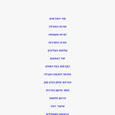
סוד החודשים
סודות התפילה
זוגיות ומשפחה
תורת החסידות
עולמות העליונים
סוד הצמצום
הקדמות בעל הסולם
פתיחה לחכמת הקבלה
אברהם יצחק הכהן קוק
מוסר ותיקון המידות
פירוש חלומות
שיעורי זוהר
הרצאות למתחילים