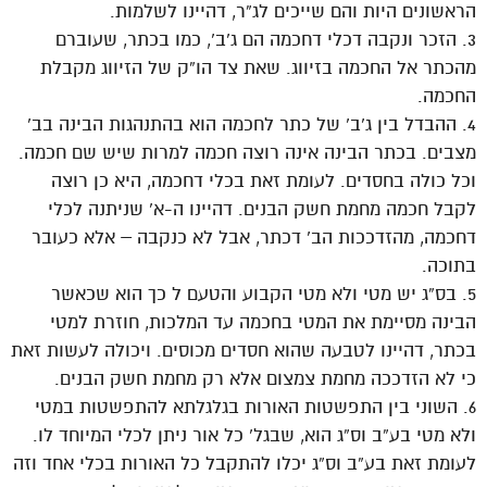
הראשונים היות והם שייכים לג”ר, דהיינו לשלמות.
3. הזכר ונקבה דכלי דחכמה הם ג’ב’, כמו בכתר, שעוברם
מהכתר אל החכמה בזיווג. שאת צד הו”ק של הזיווג מקבלת
החכמה.
4. ההבדל בין ג’ב’ של כתר לחכמה הוא בהתנהגות הבינה בב’
מצבים. בכתר הבינה אינה רוצה חכמה למרות שיש שם חכמה.
וכל כולה בחסדים. לעומת זאת בכלי דחכמה, היא כן רוצה
לקבל חכמה מחמת חשק הבנים. דהיינו ה-א’ שניתנה לכלי
דחכמה, מהזדככות הב’ דכתר, אבל לא כנקבה – אלא כעובר
בתוכה.
5. בס”ג יש מטי ולא מטי הקבוע והטעם ל כך הוא שכאשר
הבינה מסיימת את המטי בחכמה עד המלכות, חוזרת למטי
בכתר, דהיינו לטבעה שהוא חסדים מכוסים. ויכולה לעשות זאת
כי לא הזדככה מחמת צמצום אלא רק מחמת חשק הבנים.
6. השוני בין התפשטות האורות בגלגלתא להתפשטות במטי
ולא מטי בע”ב וס”ג הוא, שבגל’ כל אור ניתן לכלי המיוחד לו.
לעומת זאת בע”ב וס”ג יכלו להתקבל כל האורות בכלי אחד וזה