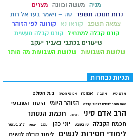
מניה
מעשה וכוונה
מצרים
נרות חנוכה תשפד
סה – ויאמר בעז אל רות
צמאה תשפב
קוראו נא
קורונה לפי הזוהר
קורס קבלה למתחיל
קורס קבלה מעשית
שיעורים בכתבי באביר יעקב
שלושת השבועות
שלושת השבועות מה מותר
תגיות נבחרות
בעל הסולם
אמונה
אדם סיני
אהבה
אפיקי חכמה
הזוהר היומי
היסוד השבועי
האם מותר לנשים ללמוד קבלה
הרב אדם סיני
חכמת הנסתר
זוגיות
חכמת הקבלה
יוני כהן
יעקב
ל"ג בעומר
טו בשבט
יצחק
לימודי חסידות לנשים
לימוד קבלה לנשים