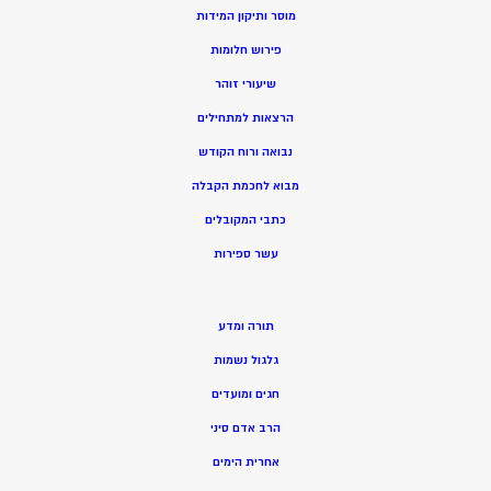
מוסר ותיקון המידות
פירוש חלומות
שיעורי זוהר
הרצאות למתחילים
נבואה ורוח הקודש
מ
בוא לחכמת הקבלה
כתבי המקובלים
ע
שר ספירות
תורה ומדע
גלגול נשמות
חגים ומועדים
הרב אדם סיני
אחרית הימים