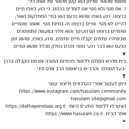
מחמת שהאור שניתן הוא קטן מהאור של אותו כלי.
7. את מטי ולא מטי אנו לומדים בכתוב כי רגע באפו חיים
ברצונו. רגע באפו שהוא ככעס הוא בחי’ הסתלקות האור,
דהיינו לא מטי. וחיים ברצונו זה בחינת מטי. ואומר שהחיים
שהחיים ברצונו הם העיקר והוא תלוי במעשה התחתונים
שכשיהיו שלמים יקבלו חיים שלמים. ורגע באפו, שהוא זמן
הכעס הוא דבר רגעי וזמני ופרט כחלק מכלל שהוא החיים.
❦
בית מדרש הסולם ללימוד פנימיות התורה וחכמת הקבלה בדרך
״בעל הסולם״ והרב״ש בראשות הרב אדם סיני.
❡
ניתן לעקוב אחרי העדכונים וליצור קשר
https://www.instagram.com/hasulam.community
hasulam.site@gmail.com
הצטרפו ללימוד התע״ס היומי: https://dafhayomitaas.org.il
אתר הבית: https://www.hasulam.co.il
❧