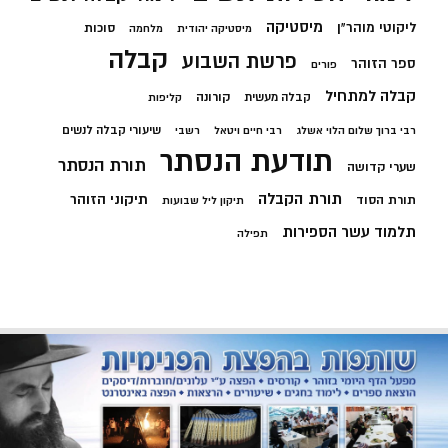
מיסטיקה
ליקוטי מוהר"ן
סוכות
מיסטיקה יהודית
מלחמה
קבלה
פרשת השבוע
ספר הזוהר
פורים
קבלה למתחיל
קורונה
קבלה מעשית
קליפות
שיעורי קבלה לנשים
רבי ברוך שלום הלוי אשלג
רבי חיים ויטאל
רשבי
תודעת הנסתר
תורת הנסתר
שערי קדושה
תורת הקבלה
תיקוני הזוהר
תורת הסוד
תיקון ליל שבועות
תלמוד עשר הספירות
תפילה