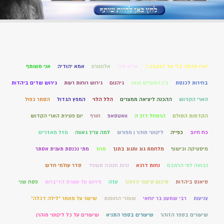
?אין חכמה בלי צד הנקבה.?
אדם סיני
אלקטרון
אמא יהודיה
אני משותף
בחירות לכנסת
בין המצרים 2019
גיהנום
גירוש רוחות רעות
גירוש שדים ביהדות
הארי הקדוש
ההכנה ליציאה ממצרים
הלל הלוי
המפץ הגדול
הסתר כפול
הקדמות הסולם
הרמחל דרך ה
וואטסאפ
חורף
יום פטירת הארי הקדוש
כח חיוב
כפייה
ליקוטי מוהר ן מפורש
למה צריך גאווה
מזל מאזניים
מיסטיקה וכישוף
מלחמת גוג ומגוג בתנך
מרור
מתי נכנסת תענית אסתר
נבואה לפי הרמבם
נחות דרגא
נרות חנוכה תשפד
סדר עולמי חדש
סיאנס ביהדות
סיכום תיקוני הזוהר
עזה
פירוש על עשרת הדיברות
פסח שני
צניעות
רבי שמעון בר יוחאי
שומרי החומות
שיעור על מאמר "לילה דכלה"
שיעורים בספר הזוהר
שיעורים בספר התניא
שיעורים על כל ליקוטי מוהרן