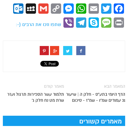
ok.com
MySpace
Gmail
Copy
Messenger
WhatsApp
Email
Twitter
Facebook
Link
Viber
Telegram
Skype
Message
Print
שתפו וזכו את הרבים (-:
המאמר הבא
מאמר קודם
הדף היומי בתע"ס - חלק ה | שיעור
תלמוד עשר הספירות תרגול ועזר
31 עמודים שמ"ו - שמ"ז - סיכום
שו'ת מט נח חלק ג'
מאמרים קשורים