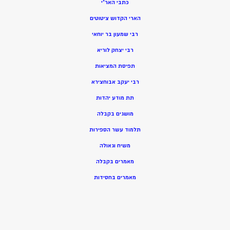
כתבי האר”י
הארי הקדוש ציטוטים
רבי שמעון בר יוחאי
רבי יצחק לוריא
תפיסת המציאות
רבי יעקב אבוחצירא
תת מודע יהדות
מושגים בקבלה
תלמוד עשר הספירות
משיח וגאולה
מאמרים בקבלה
מאמרים בחסידות