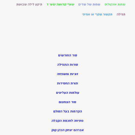
שמות אונקולוס
שמות של שדים
שערי קדושה שער ד
תיקון לילה שבועות
תפילה
תקשור שקרי או אמיתי
סוד החודשים
סודות התפילה
זוגיות ומשפחה
תורת החסידות
עולמות העליונים
סוד הצמצום
הקדמות בעל הסולם
פתיחה לחכמת הקבלה
אברהם יצחק הכהן קוק