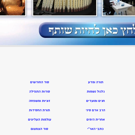
סעודת ראש חודש | תשפ”ד |...
תורה ומדע
סוד החודשים
גלגול נשמות
סודות התפילה
חגים ומועדים
זוגיות ומשפחה
הרב אדם סיני
תורת החסידות
אחרית הימים
עולמות העליונים
כתבי האר”י
סוד הצמצום