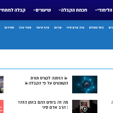
הלימודי
חכמת הקבלה
שיעורים
קבלה למתחיל
ות
בעל הסולם
הרב אדם סיני
תגיות
הדף היומי
ספרי הרב
חסידות
💫 הזמנה לקורס תורת
הקוונטים על פי הקבלה💫
ה
מה זה בימים ההם בזמן הזה?
| הרב אדם סיני