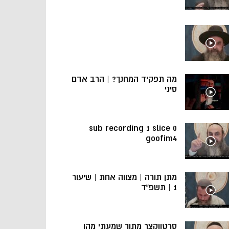
מה תפקיד המחנך? | הרב אדם
סיני
sub recording 1 slice 0
goofim4
מתן תורה | מצווה אחת | שיעור
1 | תשפ”ד
סרטוןקצר מתוך שמעתי מהו