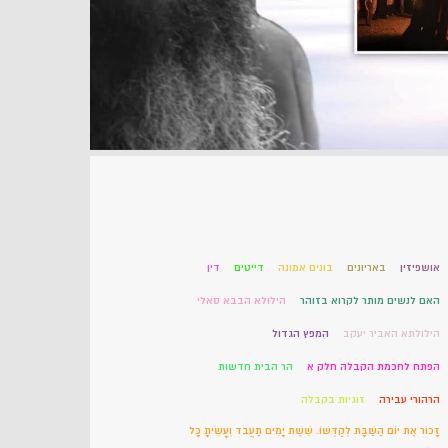
אדם סיני
אושפיזין
באריונים
בונים אמונה
דייטים
דין
האם לנשים מותר לקרוא בזוהר
הילולא הבבא סאלי
הילולתא האביר יעקב
המפץ הגדול
הפתח לחכמת הקבלה חלק א
הר הבית חדשות
הרהורי עבירה
זוגיות בקבלה
זָכוֹר אֶת יוֹם הַשַּׁבָּת לְקַדְּשׁוֹ. שֵׁשֶׁת יָמִים תַּעֲבֹד וְעָשִׂיתָ כָּל