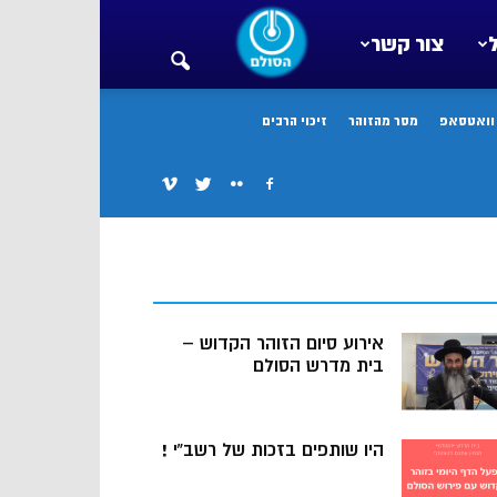
צור קשר
צור קשר
וואטסאפ
מסר מהזוהר
זיכוי הרבים
קבלה למתחיל
שיעורים
חכמת הקבלה
המרכז הלימוד
שידור חי
אירוע סיום הזוהר הקדוש –
בית מדרש הסולם
מי אנחנו
היו שותפים בזכות של רשב”י !