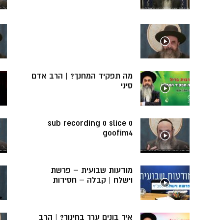
מה תפקיד המחנך? | הרב אדם
סיני
sub recording 0 slice 0
goofim4
מודעות שבועית – פרשת
וישלח | קבלה – חסידות
איך בונים ערך בחינוך? | הרב