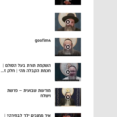
goofim4
השקפת תורת בעל הסולם |
חכמת הקבלה מהי | חלק ז...
מודעות שבועית – פרשת
וישלח
איך מחנכים ילד לבחירה? |