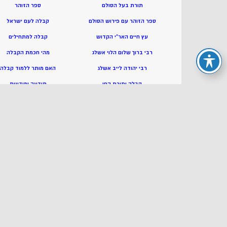
תורת בעל הסולם
ספר הזוהר
ספר הזוהר עם פירוש הסולם
קבלה לעם ישראל
עץ חיים האר”י הקדוש
קבלה למתחילים
רבי ברוך שלום הלוי אשלג
מהי חכמת הקבלה
רבי יהודה לייב אשלג
האם מותר ללמוד קבלה
קבלה ותורת החן
תודעה ומודעות
סודות התורה
משמעות החיים
פרשת השבוע בקבלה
קבלה מדיה שיעורים
פרשת השבוע בחסידות
קבלה בשידור חי
רוחניות וחסידות
חזרה בתשובה
תורת הנסתר
פרדס התורה