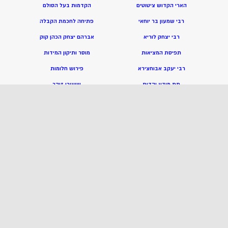
הארי הקדוש ציטוטים
הקדמות בעל הסולם
רבי שמעון בר יוחאי
פתיחה לחכמת הקבלה
רבי יצחק לוריא
אברהם יצחק הכהן קוק
תפיסת המציאות
מוסר ותיקון המידות
רבי יעקב אבוחצירא
פירוש חלומות
תת מודע יהדות
שיעורי זוהר
מושגים בקבלה
הרצאות למתחילים
תלמוד עשר הספירות
נבואה ורוח הקודש
משיח וגאולה
מ
בוא לחכמת הקבלה
מאמרים בקבלה
כתבי המקובלים
מאמרים בחסידות
ע
שר ספירות