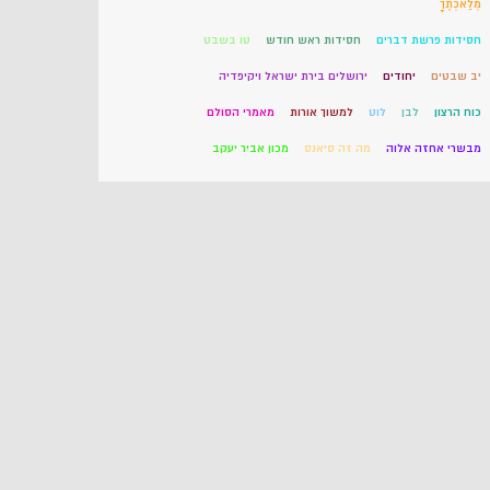
מְלַאכְתֶּךָ
חסידות פרשת דברים
חסידות ראש חודש
טו בשבט
יב שבטים
יחודים
ירושלים בירת ישראל ויקיפדיה
כוח הרצון
לבן
לוט
למשוך אורות
מאמרי הסולם
מבשרי אחזה אלוה
מה זה סיאנס
מכון אביר יעקב
מסר יומי מהזוהר
משה רבנו רעיא מהימנא
משיח בן דוד
משפטים
מתוק מדבש או פירוש הסולם לספר הזוהר
נווה קדשך
נח
סגולות לזיווג
סיאנס זה אמיתי
סימן גשמי
עשירות
עשרת הדיברות בקבלה
פירוד וחיבור
פיתוחי חותם
פרי חכם
קורונה בזוהר
קורס קבלה למתחיל
רבי משה חיים לוצטו
שיעורים בספר ליקוטי מוהרן
תהילים לציון בעל הסולם
תלמוד עשר הספירות חלק ב
תניא פרק ה
תרופה קורונה