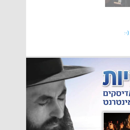
לאן נעלמת האהבה בזוגיות? |
הרב אדם סיני
-:
מהי אהבה? חלק א’ | הרב
אדם סיני
השקפה יהודית פנית עם הרב
ישראל לנג | מתן תורה |...
מה התרומה שלי לעם ישראל?
| הרב אדם סיני
להיות עם חופשי בארצנו | הרב