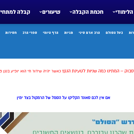
הלימודי
חכמת הקבלה
שיעורים
קבלה למתחיל
ות
בעל הסולם
הרב אדם סיני
תגיות
הדף היומי
ספרי הרב
חסידות
סבוק – המתינו כמה שניות לטעינת הנגן!
אם אין לכם סאונד הקליקו על הסמל של הרמקול בצד ימין