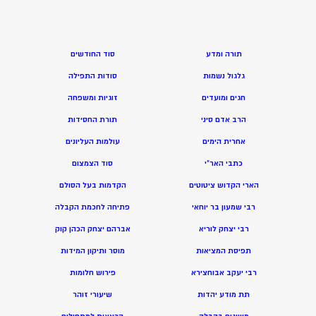
תורה ומדע
סוד החודשים
גלגול נשמות
סודות התפילה
חגים ומועדים
זוגיות ומשפחה
הרב אדם סיני
תורת החסידות
אחרית הימים
עולמות העליונים
כתבי האר”י
סוד הצמצום
הארי הקדוש ציטוטים
הקדמות בעל הסולם
רבי שמעון בר יוחאי
פתיחה לחכמת הקבלה
רבי יצחק לוריא
אברהם יצחק הכהן קוק
תפיסת המציאות
מוסר ותיקון המידות
רבי יעקב אבוחצירא
פירוש חלומות
תת מודע יהדות
שיעורי זוהר