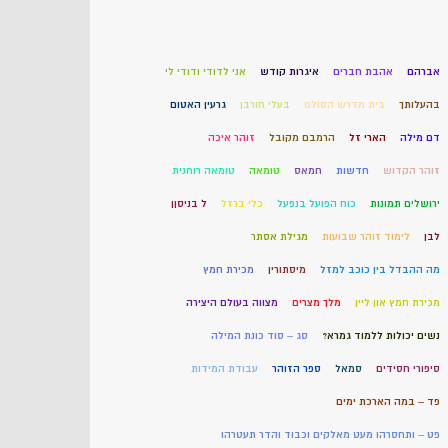
אברהם
אהבת חברים
איגרות קודש
אני לדודי ודודי לי
בהעלותך
בית מדרש הסולם
בעלי חורבן
גרעין האטום
דם מילה
הארי זל
הרמבם מקובל
זוהר איכה
זוהר הקדוש
חדשות
חמאס
טומאה
טומאה רוחנית
ירושלים תמונות
כוח הפועל בנפעל
כלי ברזל
ל בניסןן
לבן
לימוד זוהר שבועות
מגילת אסתר
מה ההבדל בין כוכב למזל
מיסתורין
מכירת חמץ
מכירת חמץ און ליין
מלך מצרים
מצווה בעולם היצירה
נשים יכולות ללמוד גמרא?
סג – סוד כונת המילה
סיפורי חסידים
סמאל
ספר הזוהר
עבודת המידות
פד – במה הארכת ימים
פט – ותחסרהו מעט מאלקים וכבוד והדר תעטרהו