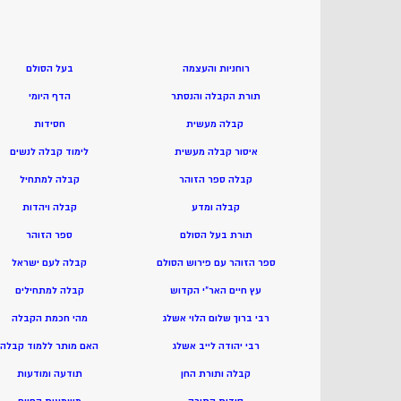
רוחניות והעצמה
בעל הסולם
תורת הקבלה והנסתר
הדף היומי
קבלה מעשית
חסידות
איסור קבלה מעשית
ל
ימוד קבלה לנשים
קבלה ספר הזוהר
ק
בלה למתחיל
קבלה ומדע
ק
בלה ויהדות
תורת בעל הסולם
ספר הזוהר
ספר הזוהר עם פירוש הסולם
קבלה לעם ישראל
עץ חיים האר”י הקדוש
קבלה למתחילים
רבי ברוך שלום הלוי אשלג
מהי חכמת הקבלה
רבי יהודה לייב אשלג
האם מותר ללמוד קבלה
קבלה ותורת החן
תודעה ומודעות