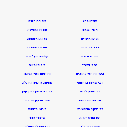
תורה ומדע
סוד החודשים
גלגול נשמות
סודות התפילה
חגים ומועדים
זוגיות ומשפחה
הרב אדם סיני
תורת החסידות
אחרית הימים
עולמות העליונים
כתבי האר”י
סוד הצמצום
הארי הקדוש ציטוטים
הקדמות בעל הסולם
רבי שמעון בר יוחאי
פתיחה לחכמת הקבלה
רבי יצחק לוריא
אברהם יצחק הכהן קוק
תפיסת המציאות
מוסר ותיקון המידות
רבי יעקב אבוחצירא
פירוש חלומות
תת מודע יהדות
שיעורי זוהר
מושגים בקבלה
הרצאות למתחילים