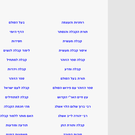
רוחניות והעצמה
בעל הסולם
תורת הקבלה והנסתר
הדף היומי
קבלה מעשית
חסידות
איסור קבלה מעשית
ל
ימוד קבלה לנשים
קבלה ספר הזוהר
ק
בלה למתחיל
קבלה ומדע
ק
בלה ויהדות
תורת בעל הסולם
ספר הזוהר
ספר הזוהר עם פירוש הסולם
קבלה לעם ישראל
עץ חיים האר”י הקדוש
קבלה למתחילים
רבי ברוך שלום הלוי אשלג
מהי חכמת הקבלה
רבי יהודה לייב אשלג
האם מותר ללמוד קבלה
קבלה ותורת החן
תודעה ומודעות
סודות התורה
משמעות החיים