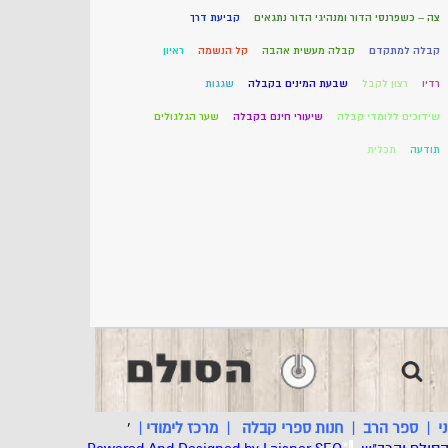
צה – כשפרנסי הדור ומנהיגי הדור נתגאים
קביעת דרך
קבלה למתקדם
קבלה מעשית אהבה
קל הנשמה
ראיון
רדיו
רצון לקבל
שבעת המינים בקבלה
שגגות
שידוכים ללומדי קבלה
שיעורי חינם בקבלה
שער הגלגולים
תודעה
תכלית
י
|
ספר הרב
|
חנות ספרי קבלה
|
מרכז לימודי
|
'