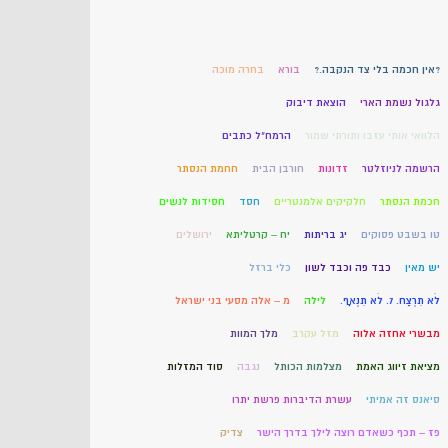
?אין חכמה בלי צד הנקבה.?
בורא
בחרה מוכה
גלגול נשמת הארי
הוצאת דיבוק
הלוואי אותי עזבו ותורתי שמור
הרמח"ל כתבים
הרשמה לניוזלטר
זדונות
חורבן הבית
חחמת הנסתר
חכמת הנסתר
חלקיקים אלמנטריים
חסד
חסידות לנשים
טו בשבט פסוקים
יג בריתות
יח – קרטליתא
ירושלים
יש מאין
כבד פה וכבד לשון
כלי ברזל
לֹא תִרְצַח. 7. לֹא תִנְאָף.
לילה
מ – אלה מסעי בני ישראל
מבשרי אחזה אלוה
מזל עקרב
מלך המוות
מציאת זיווג האמת
מצלמות הכותל
נגבה
סוד המזלות
סיאנס זה אמיתי
עשרת הדיברות פרשת יתרו
פז – תכף כשאדם רוצה לילך בדרך הישר
צדיק