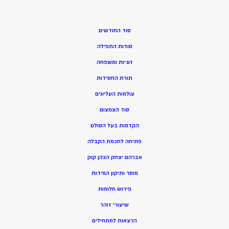
סוד החודשים
סודות התפילה
זוגיות ומשפחה
תורת החסידות
עולמות העליונים
סוד הצמצום
הקדמות בעל הסולם
פתיחה לחכמת הקבלה
אברהם יצחק הכהן קוק
מוסר ותיקון המידות
פירוש חלומות
שיעורי זוהר
הרצאות למתחילים