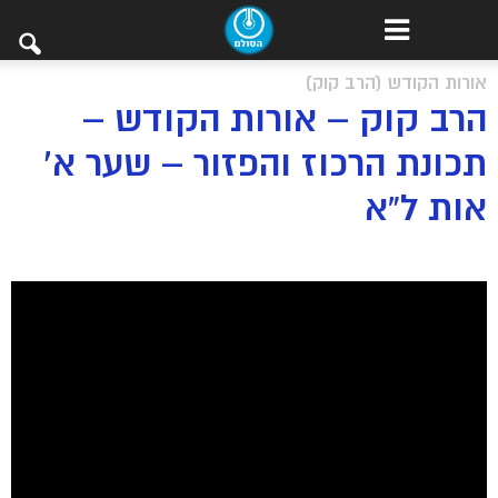
אורות הקודש (הרב קוק)
הרב קוק – אורות הקודש –
תכונת הרכוז והפזור – שער א’
אות ל”א