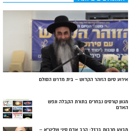
אירוע סיום הזוהר הקדוש – בית מדרש הסולם
מגוון קורסים נבחרים בתורת הקבלה ונפש
האדם
מבצע חרבות ברזל: הרב אדם סיני שליט”א –