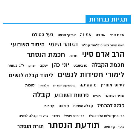
תגיות נבחרות
בעל הסולם
אמונה
אדם סיני
אהבה
אפיקי חכמה
הזוהר היומי
היסוד השבועי
האם מותר לנשים ללמוד קבלה
הרב אדם סיני
חכמת הנסתר
זוגיות
חכמת הקבלה
יוני כהן
יעקב
ל"ג בעומר
טו בשבט
יצחק
לימודי חסידות לנשים
לימוד קבלה לנשים
מיסטיקה
ליקוטי מוהר"ן
סוכות
מיסטיקה יהודית
מלחמה
קבלה
פרשת השבוע
ספר הזוהר
פורים
קבלה למתחיל
קורונה
קבלה מעשית
קליפות
שיעורי קבלה לנשים
רבי ברוך שלום הלוי אשלג
רבי חיים ויטאל
רשבי
תודעת הנסתר
תורת הנסתר
שערי קדושה