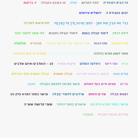
הר הבית ויקיפדיה
זוהר הקדוש
חולה
טו בשבט בקבלה
יג בריתות
יובש בעבודת ה
ירושלים אירועים
כַּבֵּד אֶת אָבִיךָ וְאֶת אִמֶּךָ - לְמַעַן יַאֲרִכוּן יָמֶיךָ עַל הָאֲדָמָה
לוח סיאנס למכירה
לילא דכלה
לימוד קבלה בצפת
לימודי קבלה רחובות
למי מותר ללמוד זוהר
מדע ואמונה
מהו הכוח
מהו ים סוף? מהי קריעת ים סוף?
מוהרנ”ת
מולקולה
מותר לעשן סמים בהלכה
מי הם הלו צדיקים הנסתרים
משפיע על מנת להשפיע
נביא
נהר דינור
ניוזלטר הסולם
סיטרא אחרא
פב – הנעלבים ואינם עולבים
פורים 2015
פרשת בראשית חסידות
קבלה מעשית
קבלה מעשית ספר הגורלות
קדיש
קורות חיים בעל הסולם
קיצור פתיחה לחכמת הקבלה
ראובן
רצונות קבלה
שדים ורוחות
שידוכים ללומדי קבלה
שיעור בספר התניא פרק כט
שיעור בספר התניא פרק מט
שיעורים בספר הזוהר
שערי קדושה שער ה
תולדות חכמת הקבלה
תשובה