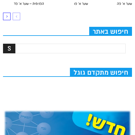
שער א’ פה
שער א’ פו
הפנימית – שער א’ פד
חיפוש באתר
חיפוש מתקדם גוגל