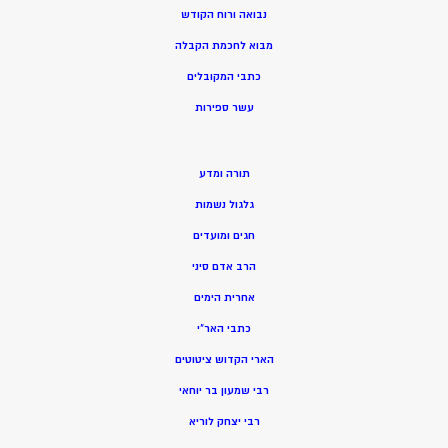
נבואה ורוח הקודש
מ
בוא לחכמת הקבלה
כתבי המקובלים
ע
שר ספירות
תורה ומדע
גלגול נשמות
חגים ומועדים
הרב אדם סיני
אחרית הימים
כתבי האר”י
הארי הקדוש ציטוטים
רבי שמעון בר יוחאי
רבי יצחק לוריא