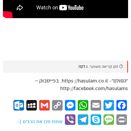
⏱️ זמן קריאה משוער:
1 דקה
“הסולם”- https://hasulam.co.il. בפייסבוק –
http://facebook.com/hasulams
ok.com
MySpace
Gmail
Copy
Messenger
WhatsApp
Email
Twitter
Facebook
Link
Viber
Telegram
Skype
Message
Print
שתפו וזכו את הרבים (-: