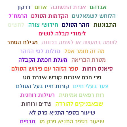
אברהם
אגרת התשובה
אדום
דרקון
הלוחש לשמאלנים
הקדמות הסולם
הרמח"ל
התבוננות
זוהר הסולם
חידושי צורה
לחשים
לימודי קבלה לנשים
לשמה במעשה או לשמה בכוונה
מגילת הסתר
מה זה חומר אפל
מזלות לפי הזוהר
מטרת הבריאה
מעלת חכמת הקבלה
סיאנס רוחות
ספר הזוהר עם פירוש הסולם
פרי חכם איגרות קודש איגרת מט
צער בעלי חיים
קורות חייו בעל הסולם
רוח רפאים אמיתית
רעילות רוחנית
שבאבניקים להורדה
שדים ורוחות
שיעור בספר התניא פרק לא
שיעור בספר התניא פרק מו
תרפים