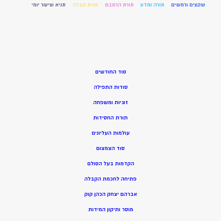
שקצים ורמשים
תורה ומדע
תורת הרמבם
תורת קבלה
תניא שיעור יומי
סוד החודשים
סודות התפילה
זוגיות ומשפחה
תורת החסידות
עולמות העליונים
סוד הצמצום
הקדמות בעל הסולם
פתיחה לחכמת הקבלה
אברהם יצחק הכהן קוק
מוסר ותיקון המידות