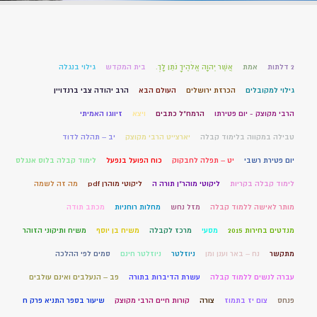
2 דלתות
אמת
אֲשֶׁר יְהוָה אֱלֹהֶיךָ נֹתֵן לָךְ.
בית המקדש
גילוי בנגלה
גילוי למקובלים
הכרזת ירושלים
העולם הבא
הרב יהודה צבי ברנדויין
הרבי מקוצק - יום פטירתו
הרמח"ל כתבים
ויצא
זיווגו האמיתי
טבילה במקווה בלימוד קבלה
יארצייט הרבי מקוצק
יב – תהלה לדוד
יום פטירת רשבי
יט – תפלה לחבקוק
כוח הפועל בנפעל
לימוד קבלה בלוס אנגלס
לימוד קבלה בקריות
ליקוטי מוהר"ן תורה ה
ליקוטי מוהרן pdf
מה זה לשמה
מותר לאישה ללמוד קבלה
מזל נחש
מחלות רוחניות
מכתב תודה
מנדטים בחירות 2015
מסעי
מרכז לקבלה
משיח בן יוסף
משיח ותיקוני הזוהר
מתקשר
נח – באר וענן ומן
ניוזלטר
ניוזלטר חינם
סמים לפי ההלכה
עברה לנשים ללמוד קבלה
עשרת הדיברות בתורה
פב – הנעלבים ואינם עולבים
פנחס
צום יז בתמוז
צורה
קורות חיים הרבי מקוצק
שיעור בספר התניא פרק ח