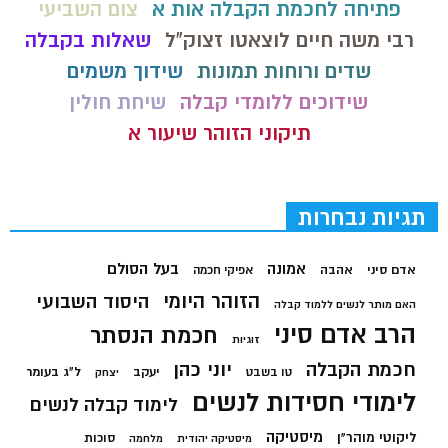
פתיחה לחכמת הקבלה אות א
צום השביעי
רבי משה חיים לוצאטו זצוק"ל
שאלות בקבלה
שדים ורוחות תמונות
שידוך משמים
שידוכים ללומדי קבלה
שיחת חולין
תיקוני הזוהר שיעור א
תגיות נבחרות
בעל הסולם
אמונה
אדם סיני
אהבה
אפיקי חכמה
הזוהר היומי
היסוד השבועי
האם מותר לנשים ללמוד קבלה
הרב אדם סיני
חכמת הנסתר
זוגיות
חכמת הקבלה
יוני כהן
יעקב
ל"ג בעומר
טו בשבט
יצחק
לימודי חסידות לנשים
לימוד קבלה לנשים
מיסטיקה
ליקוטי מוהר"ן
סוכות
מיסטיקה יהודית
מלחמה