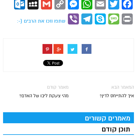
ok.com
MySpace
Gmail
Copy
Messenger
WhatsApp
Email
Twitter
Facebook
Link
Viber
Telegram
Skype
Message
Print
שתפו וזכו את הרבים (-:
המאמר הבא
מאמר קודם
איך להתייחס לדין?
מהי צעקת ליבו של האדם?
מאמרים קשורים
תוכן קודם