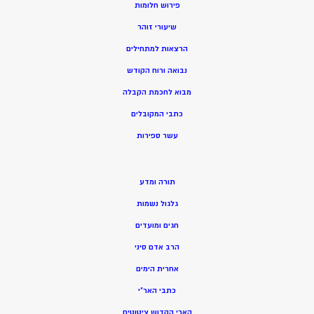
פירוש חלומות
שיעורי זוהר
הרצאות למתחילים
נבואה ורוח הקודש
מ
בוא לחכמת הקבלה
כתבי המקובלים
ע
שר ספירות
תורה ומדע
גלגול נשמות
חגים ומועדים
הרב אדם סיני
אחרית הימים
כתבי האר”י
הארי הקדוש ציטוטים