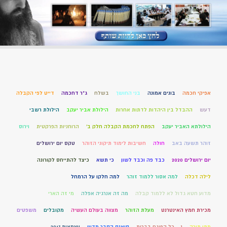
אפיקי חכמה
בונים אמונה
בני החושך
בשלח
ג"ר דחכמה
דייט לפי הקבלה
דעש
ההבדל בין היהדות לדתות אחרות
הילולת אביר יעקב
הילולת רשבי
הילולתא האביר יעקב
הפתח לחכמת הקבלה חלק ב'
הרוחניות הפרקטית
וירוס
זוהר תשעה באב
חולה
חשיבות לימוד תיקוני הזוהר
טקס יום ירושלים
יום ירושלים 2020
כבד פה וכבד לשון
כי תשא
כיצד להתייחס לקורונה
לילה דכלה
למה אסור ללמוד זוהר
למה חלקו על הרמחל
מדוע חטא גדול לא ללמוד קבלה
מה זה אנרגיה אפלה
מי זה הארי
מכירת חמץ האינטרנט
מעלת הזוהר
מצווה בעולם העשיה
מקובלים
משפטים
מתן תורה
נ – כל הפוגם בברית
סיאנס הסבר מדעי
עצמאות 2017