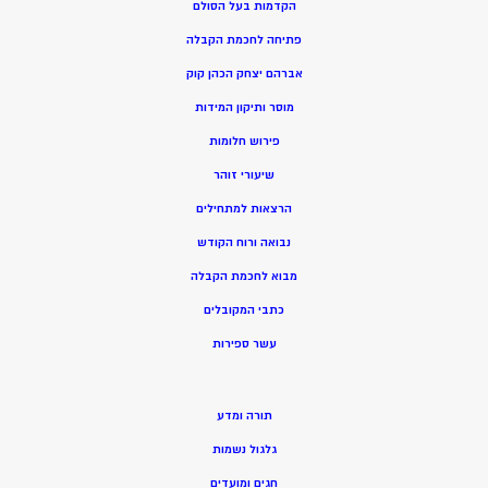
הקדמות בעל הסולם
פתיחה לחכמת הקבלה
אברהם יצחק הכהן קוק
מוסר ותיקון המידות
פירוש חלומות
שיעורי זוהר
הרצאות למתחילים
נבואה ורוח הקודש
מ
בוא לחכמת הקבלה
כתבי המקובלים
ע
שר ספירות
תורה ומדע
גלגול נשמות
חגים ומועדים