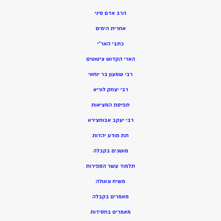
הרב אדם סיני
אחרית הימים
כתבי האר”י
הארי הקדוש ציטוטים
רבי שמעון בר יוחאי
רבי יצחק לוריא
תפיסת המציאות
רבי יעקב אבוחצירא
תת מודע יהדות
מושגים בקבלה
תלמוד עשר הספירות
משיח וגאולה
מאמרים בקבלה
מאמרים בחסידות