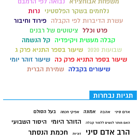
משפחת אבוחצירא
נבואה לפי הרמבם
נלחמים בשקר הפלסטיני
נרות
עשרת הדיברות לפי הקבלה
פירוד וחיבור
פרט וכלל
ציטוטים של רבנים
קבלה מעשית ויקיפדיה
קל הנשמה
שבועות 2020
שיעור בספר התניא פרק ג
שיעור בספר התניא פרק כה
שיעור זוהר יומי
שיעורים בקבלה
שמירת הברית
תגיות נבחרות
בעל הסולם
אמונה
אדם סיני
אהבה
אפיקי חכמה
הזוהר היומי
היסוד השבועי
האם מותר לנשים ללמוד קבלה
הרב אדם סיני
חכמת הנסתר
זוגיות