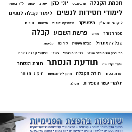
חכמת הקבלה
יוני כהן
יעקב
ל"ג בעומר
טו בשבט
יצחק
לימודי חסידות לנשים
לימוד קבלה לנשים
מיסטיקה
ליקוטי מוהר"ן
סוכות
מיסטיקה יהודית
מלחמה
קבלה
פרשת השבוע
ספר הזוהר
פורים
קבלה למתחיל
קורונה
קבלה מעשית
קליפות
שיעורי קבלה לנשים
רבי ברוך שלום הלוי אשלג
רבי חיים ויטאל
רשבי
תודעת הנסתר
תורת הנסתר
שערי קדושה
תורת הקבלה
תיקוני הזוהר
תורת הסוד
תיקון ליל שבועות
תלמוד עשר הספירות
תפילה