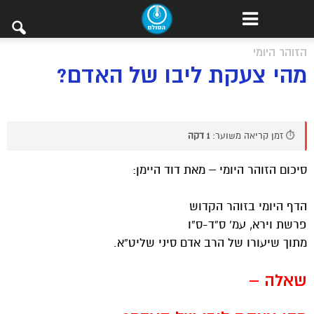
הזוהר היומי
מהי צעקת ליבו של האדם?
⏱️ זמן קריאה משוער:
1 דקה
סיכום הזוהר היומי – מאת דוד היימן:
הדף היומי בזוהר הקדוש
פרשת וירא, עמ’ ס”ד-ס”ו
מתוך שיעורו של הרב אדם סיני שליט”א.
שאלה –