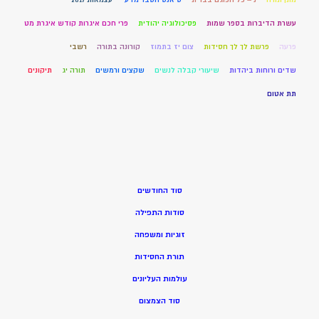
עשרת הדיברות בספר שמות
פסיכולוגיה יהודית
פרי חכם איגרות קודש איגרת מט
פרעה
פרשת לך לך חסידות
צום יז בתמוז
קורונה בתורה
רשבי
שדים ורוחות ביהדות
שיעורי קבלה לנשים
שקצים ורמשים
תורה יג
תיקונים
תת אטום
סוד החודשים
סודות התפילה
זוגיות ומשפחה
תורת החסידות
עולמות העליונים
סוד הצמצום