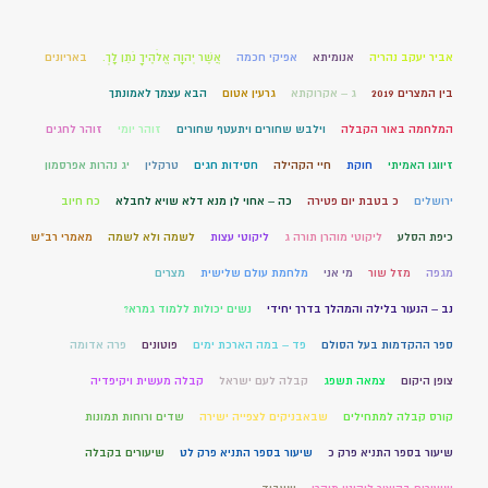
אביר יעקב נהריה
אנומיתא
אפיקי חכמה
אֲשֶׁר יְהוָה אֱלֹהֶיךָ נֹתֵן לָךְ.
באריונים
בין המצרים 2019
ג – אקרוקתא
גרעין אטום
הבא עצמך לאמונתך
המלחמה באור הקבלה
וילבש שחורים ויתעטף שחורים
זוהר יומי
זוהר לחגים
זיווגו האמיתי
חוקת
חיי הקהילה
חסידות חגים
טרקלין
יג נהרות אפרסמון
ירושלים
כ בטבת יום פטירה
כה – אחוי לן מנא דלא שויא לחבלא
כח חיוב
כיפת הסלע
ליקוטי מוהרן תורה ג
ליקוטי עצות
לשמה ולא לשמה
מאמרי רב"ש
מגפה
מזל שור
מי אני
מלחמת עולם שלישית
מצרים
נב – הנעור בלילה והמהלך בדרך יחידי
נשים יכולות ללמוד גמרא?
ספר ההקדמות בעל הסולם
פד – במה הארכת ימים
פוטונים
פרה אדומה
צופן היקום
צמאה תשפג
קבלה לעם ישראל
קבלה מעשית ויקיפדיה
קורס קבלה למתחילים
שבאבניקים לצפייה ישירה
שדים ורוחות תמונות
שיעור בספר התניא פרק כ
שיעור בספר התניא פרק לט
שיעורים בקבלה