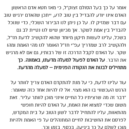
אומר על כך בעל הסולם זצוק”ל, כי מאז חטא אדם הראשון
האדם אינו יודע להבדיל בין טוב לרע, ייתכן שהאדם ירגיש טוב
עם דבר שמזיק לו. על כן ניתן לנו הבירור השכלי, כדי שנוכל
להבדיל בין אמת לשקר. אך מכיוון שיש לנו נטיית לב גם
בשכל, עלינו לעשות תיקון מיוחד שהוא להקשיב לדעת חז”ל,
ולהקשיב לרב שמדריך עפ”י חז”ל האומר לנו מהי האמת ומהו
שקר. על האדם לקבל הדרכה זו של רבותיו, גם אם לא מרגיש
את הדבר.
על האדם לפעול למעלה מדעתו, באמונה. כך
מתחילים לבנות את הנקודה הפנימית – למעלה מהדעת.
עוד עלינו לדעת, כי על מנת להתקדם האדם צריך לוותר על
הרגש העכשווי בו הוא מצוי. אל לו להיות אחד כזה שאומר:
“דבר זה מה שרציתיו כל החיים אינני מוכן לוותר עליו”. זאת
משום שכדי למצוא את האמת, על האדם להיות חופשי
מהתאוות, עליו להתחיל לדבר לשון הטוב על בית המקדש,
לפרסם את החשיבות לחיים המתנהלים על פי האמת ולהיות
מוכן לשלם על כך ביגיעה, בכסף, בזמן וכו’.