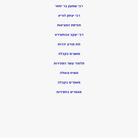
רבי שמעון בר יוחאי
רבי יצחק לוריא
תפיסת המציאות
רבי יעקב אבוחצירא
תת מודע יהדות
מושגים בקבלה
תלמוד עשר הספירות
משיח וגאולה
מאמרים בקבלה
מאמרים בחסידות