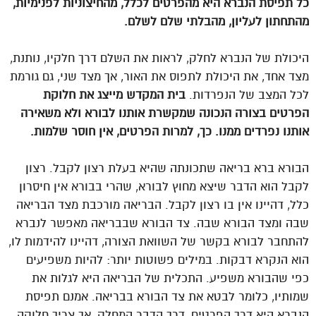
כל תפיסת הנברא היא מהפרטים לכלל, מהחיצוניות לפנימיות,
מהתחתון לעליון, מהבלתי שלם לשלם.
היכולת של הנברא לחלק, לראות את השלם דרך חלקיו, נותנת,
מצד אחד, את היכולת לתפוס את האור, אך מצד שני, גם גורמת
לכל המצב של הנפרדות.
בית המקדש מייצג את חלוקת
הפרטים בצורה הנכונה שמקשרת אותנו לבורא ולא משאירה
אותנו נפרדים ממנו. כך, למרות הפרטים, אין חוסר שלמות.
הבורא ברא בריאה שתכונתה שהיא בעלת רצון לקבל. רצון
לקבל הוא הדבר שיצא מחוץ לבורא, שהרי בבורא אין חיסרון
כלל, דהיינו אין בו רצון לקבל. הבריאה מורכבת מצד הבריאה
שבה ומצד הבורא שבה. צד הבורא שבבריאה מאפשר לנברא
להתחבר לבורא בקשר של השוואת הצורה, דהיינו להידמות לו,
הוא הנקרא דבקות. במילים פשוטות יותר: להיות משפיעים
כפי שהבורא משפיע. התכלית של הבריאה היא לגלות את
שמותיו, כלומר לבטא את צד הבורא בבריאה. אמנם תפיסת
הנברא היא דרך הפרטים, דרך הדבר המחלק, אך צריך חלוקה