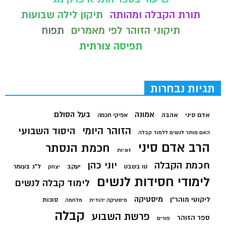
תורת הקבלה ומהותה
תיקון לילה שבועות
תיקוני הזוהר לפי מאמרים
תפוח
תפיסה צורתית
תגיות נבחרות
בעל הסולם
אמונה
אדם סיני
אהבה
אפיקי חכמה
הזוהר היומי
היסוד השבועי
האם מותר לנשים ללמוד קבלה
הרב אדם סיני
חכמת הנסתר
זוגיות
חכמת הקבלה
יוני כהן
יעקב
ל"ג בעומר
טו בשבט
יצחק
לימודי חסידות לנשים
לימוד קבלה לנשים
מיסטיקה
ליקוטי מוהר"ן
סוכות
מיסטיקה יהודית
מלחמה
קבלה
פרשת השבוע
ספר הזוהר
פורים