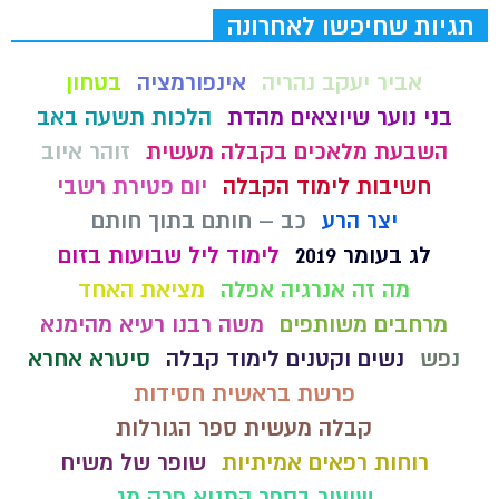
תגיות שחיפשו לאחרונה
אביר יעקב נהריה
אינפורמציה
בטחון
בני נוער שיוצאים מהדת
הלכות תשעה באב
השבעת מלאכים בקבלה מעשית
זוהר איוב
חשיבות לימוד הקבלה
יום פטירת רשבי
יצר הרע
כב – חותם בתוך חותם
לג בעומר 2019
לימוד ליל שבועות בזום
מה זה אנרגיה אפלה
מציאת האחד
מרחבים משותפים
משה רבנו רעיא מהימנא
נפש
נשים וקטנים לימוד קבלה
סיטרא אחרא
פרשת בראשית חסידות
קבלה מעשית ספר הגורלות
רוחות רפאים אמיתיות
שופר של משיח
שיעור בספר התניא פרק מג