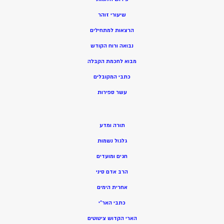
שיעורי זוהר
הרצאות למתחילים
נבואה ורוח הקודש
מ
בוא לחכמת הקבלה
כתבי המקובלים
ע
שר ספירות
תורה ומדע
גלגול נשמות
חגים ומועדים
הרב אדם סיני
אחרית הימים
כתבי האר”י
הארי הקדוש ציטוטים