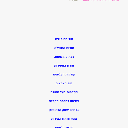
שיעורים בקיצור ליקוטי מוהרן
שעבוד
סוד החודשים
סודות התפילה
זוגיות ומשפחה
תורת החסידות
עולמות העליונים
סוד הצמצום
הקדמות בעל הסולם
פתיחה לחכמת הקבלה
אברהם יצחק הכהן קוק
מוסר ותיקון המידות
פירוש חלומות