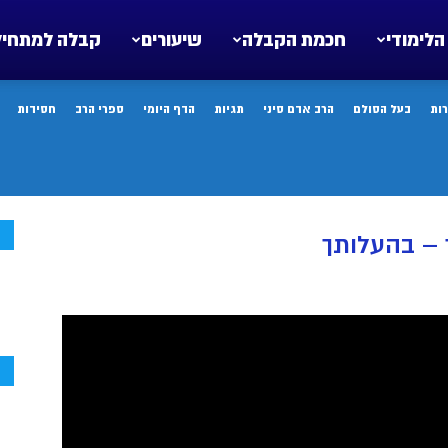
הלימודי
חכמת הקבלה
שיעורים
קבלה למתחיל
ות
בעל הסולם
הרב אדם סיני
תגיות
הדף היומי
ספרי הרב
חסידות
ח
 – בהעלותך
ח