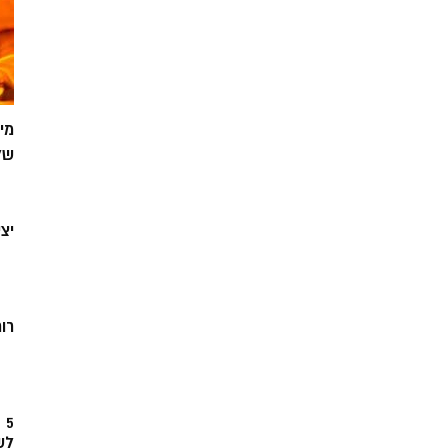
מי
של
יצ
רוח
5
לש