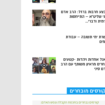
צע חרבות ברזל: הרב אדם
ני שליט”א – התייחסות
מית ודברי...
רת ימי תשובה – עבודת
מים
נל אחדות ויהדות -קטעים
חרים מראיון משותף עם הרב
ם סיני
ורסים מובחרים