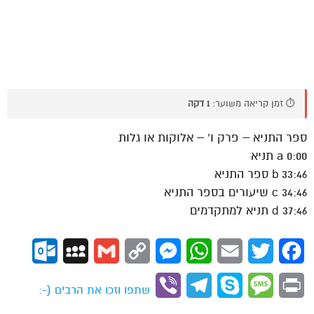
⏱️ זמן קריאה משוער:
1 דקה
ספר התניא – פרק ו’ – אלוקות או גלות
0:00 a תניא
33:46 b ספר התניא
34:46 c שיעורים בספר התניא
37:46 d תניא למתקדמים
ok.com
MySpace
Gmail
Copy
Messenger
WhatsApp
Email
Twitter
Facebook
Link
Viber
Telegram
Skype
Message
Print
שתפו וזכו את הרבים (-: