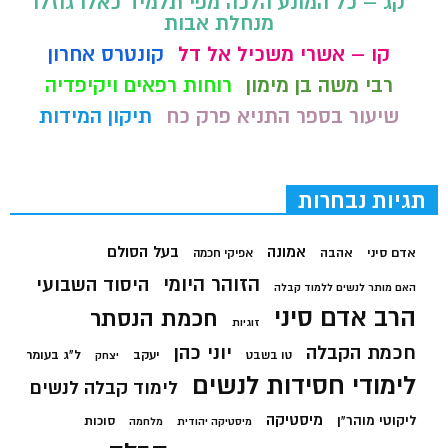
קג – כל המונע הלכה מפי תלמיד כאלו גוזלו
מנחלת אבות
קו – אשרי משכיל אל דל
קונטרס אחרון
רבי משה בן מימון
רוחות רפאים ויקיפדיה
שיעור בספר התניא פרק כח
תיקון המידות
תגיות נבחרות
בעל הסולם
אמונה
אדם סיני
אהבה
אפיקי חכמה
הזוהר היומי
היסוד השבועי
האם מותר לנשים ללמוד קבלה
הרב אדם סיני
חכמת הנסתר
זוגיות
חכמת הקבלה
יוני כהן
יעקב
ל"ג בעומר
טו בשבט
יצחק
לימודי חסידות לנשים
לימוד קבלה לנשים
מיסטיקה
ליקוטי מוהר"ן
סוכות
מיסטיקה יהודית
מלחמה