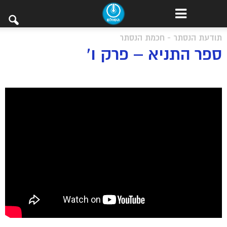
תודעת הנסתר - חכמת הנסתר
ספר התניא – פרק ו’