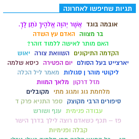
תגיות שחיפשו לאחרונה
אובמה בוגד
אֲשֶׁר יְהוָה אֱלֹהֶיךָ נֹתֵן לָךְ.
בר מצווה
האדם עץ השדה
האם מותר לאישה ללמוד זוהר?
הקדמה התיקונים
השוואת צורה
יאוש
יארצייט בעל הסולם
יום הפטירה
כיסא שלמה
ליקוטי מוהר ן סגולות
מאמר ליל הכלה
מזל דרקון
מלאך המוות
מלחמת גוג ומגוג מתי
מקובלים
סיפורים הרבי מקוצק
ספר התניא פרק ד
עבודה פנימית
ענף ושורש
פז – תכף כשאדם רוצה לילך בדרך הישר
קבלה ופנימיות