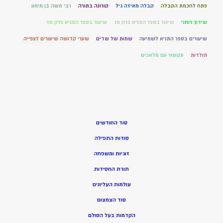
פתח לחכמת הקבלה
קבלה מאיזה גיל
קורונה בתורה
רבי משה בן מימון
שידוך רוחני
שיעור בספר התניא פרק מג
שיעור בספר התניא פרק מד
שיעורים בספר התניא לשמיעה
שמות של שדים
שערי קדושה שיעורים לצפייה
תולדות
תקשור עם מלאכים
סוד החודשים
סודות התפילה
זוגיות ומשפחה
תורת החסידות
עולמות העליונים
סוד הצמצום
הקדמות בעל הסולם