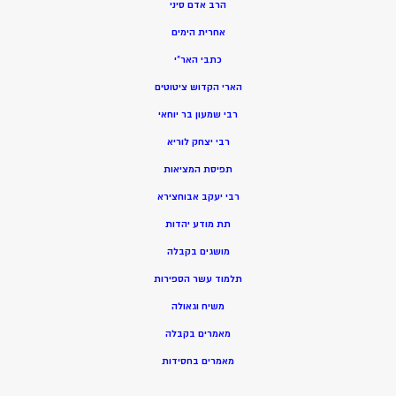
הרב אדם סיני
אחרית הימים
כתבי האר”י
הארי הקדוש ציטוטים
רבי שמעון בר יוחאי
רבי יצחק לוריא
תפיסת המציאות
רבי יעקב אבוחצירא
תת מודע יהדות
מושגים בקבלה
תלמוד עשר הספירות
משיח וגאולה
מאמרים בקבלה
מאמרים בחסידות