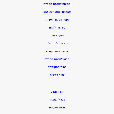
פתיחה לחכמת הקבלה
אברהם יצחק הכהן קוק
מוסר ותיקון המידות
פירוש חלומות
שיעורי זוהר
הרצאות למתחילים
נבואה ורוח הקודש
מ
בוא לחכמת הקבלה
כתבי המקובלים
ע
שר ספירות
תורה ומדע
גלגול נשמות
חגים ומועדים