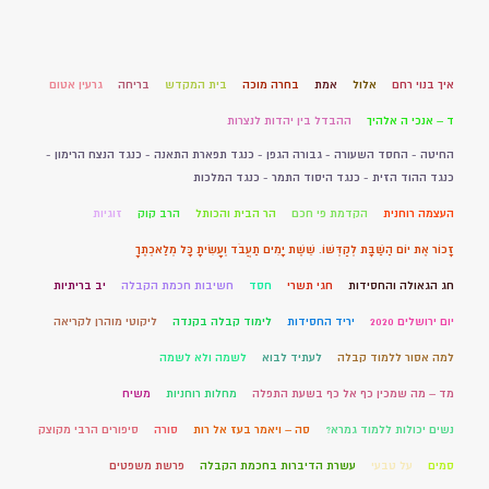
איך בנוי רחם
אלול
אמת
בחרה מוכה
בית המקדש
בריחה
גרעין אטום
ד – אנכי ה אלהיך
ההבדל בין יהדות לנצרות
החיטה - החסד השעורה - גבורה הגפן - כנגד תפארת התאנה - כנגד הנצח הרימון -
כנגד ההוד הזית - כנגד היסוד התמר - כנגד המלכות
העצמה רוחנית
הקדמת פי חכם
הר הבית והכותל
הרב קוק
זוגיות
זָכוֹר אֶת יוֹם הַשַּׁבָּת לְקַדְּשׁוֹ. שֵׁשֶׁת יָמִים תַּעֲבֹד וְעָשִׂיתָ כָּל מְלַאכְתֶּךָ
חג הגאולה והחסידות
חגי תשרי
חסד
חשיבות חכמת הקבלה
יב בריתיות
יום ירושלים 2020
יריד החסידות
לימוד קבלה בקנדה
ליקוטי מוהרן לקריאה
למה אסור ללמוד קבלה
לעתיד לבוא
לשמה ולא לשמה
מד – מה שמכין כף אל כף בשעת התפלה
מחלות רוחניות
משיח
נשים יכולות ללמוד גמרא?
סה – ויאמר בעז אל רות
סורה
סיפורים הרבי מקוצק
סמים
על טבעי
עשרת הדיברות בחכמת הקבלה
פרשת משפטים