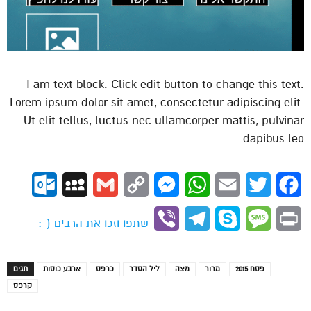
I am text block. Click edit button to change this text.
Lorem ipsum dolor sit amet, consectetur adipiscing elit.
Ut elit tellus, luctus nec ullamcorper mattis, pulvinar
dapibus leo.
ok.com
MySpace
Gmail
Copy
Messenger
WhatsApp
Email
Twitter
Facebook
Link
Viber
Telegram
Skype
Message
Print
שתפו וזכו את הרבים (-:
פסח 2015
מרור
מצה
ליל הסדר
כרפס
ארבע כוסות
תגים
קרפס