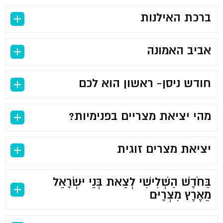
ברכת האילנות
אביב האמונה
חודש ניסן- ראשון הוא לכם
מהי יציאת מצריים בפנימיות?
יציאת מצרים זוגית
בַּחֹדֶשׁ הַשְּׁלִישִׁי לְצֵאת בְּנֵי יִשְׂרָאֵל
מֵאֶרֶץ מִצְרָיִם