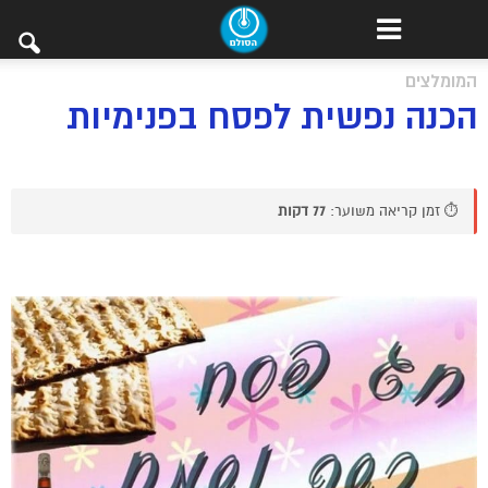
המומלצים
הכנה נפשית לפסח בפנימיות
⏱️ זמן קריאה משוער:
77 דקות