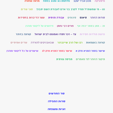
מיסטיקה
מכון אביר יעקב
מלחמת גוג ומגוג בפתח
מראה שחורה
נט – מי שמשתדל תמיד לקרב בני אדם לעבודת השם יתברך
סוגי שדים
סודות הזוהר
סיאנס
סיגופים
עבודה פנימית
עשר הדיברות בחסידות
פג – מתן בסתר יכפה אף
פורים רבי נחמן
פירושים על ליקוטי מוהרן
פרשת תולדות חסידות
צד – זכר חסדו ואמונתו לבית ישראל
קורונה בזוהר
קורונה בעצמאות
רבו של הרב שיינברגר
שבאבניקים להורדה
שדים אמיתיים
שיעור בספר התניא פרק א
שיעור בספר התניא פרק לג
שיעורים על כל ליקוטי מוהרן
תיקוני הזוהר לפי מאמרים
תפיסה צורתית
סוד החודשים
סודות התפילה
זוגיות ומשפחה