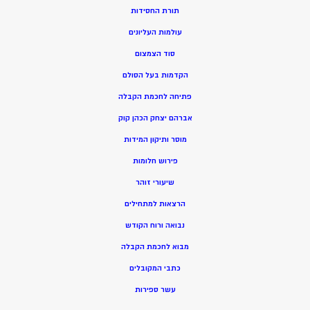
תורת החסידות
עולמות העליונים
סוד הצמצום
הקדמות בעל הסולם
פתיחה לחכמת הקבלה
אברהם יצחק הכהן קוק
מוסר ותיקון המידות
פירוש חלומות
שיעורי זוהר
הרצאות למתחילים
נבואה ורוח הקודש
מ
בוא לחכמת הקבלה
כתבי המקובלים
ע
שר ספירות