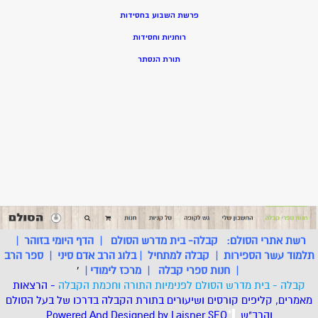
פרשת השבוע בחסידות
רוחניות וחסידות
תורת הנסתר
רשת אתרי הסולם:
קבלה- בית מדרש הסולם
|
הדף היומי בזוהר
|
תלמוד עשר הספירות
|
קבלה למתחיל
|
בלוג הרב אדם סיני
|
ספר הרב
|
חנות ספרי קבלה
|
מרכז לימודי
|
'
קבלה - בית מדרש הסולם לפנימיות התורה וחכמת הקבלה
- הרצאות
מאמרים, קליפים קורסים ושיעורים בתורת הקבלה בדרכו של בעל הסולם
והרב"ש.
.
*
SEO
Designed by Laisner
Powered And