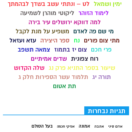
ימין ושמאל
לט – ונתתי עשב בשדך לבהמתך
לימוד הזוהר
ליקוטי מוהרן לשמיעה
למה דווקא ירושלים עיר בירה
מי שם פה לאדם
משפיע על מנת לקבל
מתי צום פורים
נח
ספר היצירה
עזא ועזאל
פרי חכם
צום יז בתמוז
צמאה תשפב
רוח צפונית
שדים אמיתיים
שיעור בספר התניא פרק נג
שלה הקדוש
תורה יג
תלמוד עשר הספירות חלק ג
תת אטום
תגיות נבחרות
בעל הסולם
אמונה
אדם סיני
אהבה
אפיקי חכמה