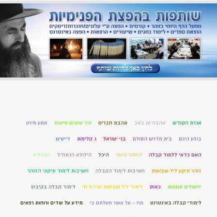
אגרת הקודש
אהבה טו באב
אהבת חברים
איך עושים סיאנס
אסון מירון
בוזון היגס
בית מדרש הסולם
בני ישראל
ג קליפות
דייטים
האם כדאי ללמוד קבלה
הזוהר היומי
היכל
הילולא הרמח"ל
התכלית
זוהר תיקון ליל שבועות
חשיבות לימוד הקבלה
חשיבות לימוד תיקוני הזוהר
ירושלים תמונות
כאוס
לימוד ליל שבועות שידור חי
לימוד קבלה בקיבוץ
לימודי קבלה באינטרנט
מח – על אשר מעלתם בי
מידע על שדים ורוחות רפאים