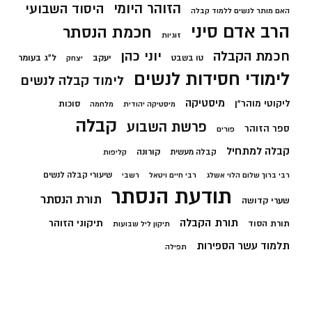
הזוהר היומי
היסוד השבועי
האם מותר לנשים ללמוד קבלה
הרב אדם סיני
חכמת הנסתר
זוגיות
חכמת הקבלה
יוני כהן
יעקב
ל"ג בעומר
טו בשבט
יצחק
לימודי חסידות לנשים
לימוד קבלה לנשים
מיסטיקה
ליקוטי מוהר"ן
סוכות
מיסטיקה יהודית
מלחמה
קבלה
פרשת השבוע
ספר הזוהר
פורים
קבלה למתחיל
קורונה
קבלה מעשית
קליפות
שיעורי קבלה לנשים
רבי ברוך שלום הלוי אשלג
רבי חיים ויטאל
רשבי
תודעת הנסתר
תורת הנסתר
שערי קדושה
תורת הקבלה
תיקוני הזוהר
תורת הסוד
תיקון ליל שבועות
תלמוד עשר הספירות
תפילה