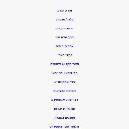
תורה ומדע
גלגול נשמות
חגים ומועדים
הרב אדם סיני
אחרית הימים
כתבי האר”י
הארי הקדוש ציטוטים
רבי שמעון בר יוחאי
רבי יצחק לוריא
תפיסת המציאות
רבי יעקב אבוחצירא
תת מודע יהדות
מושגים בקבלה
תלמוד עשר הספירות