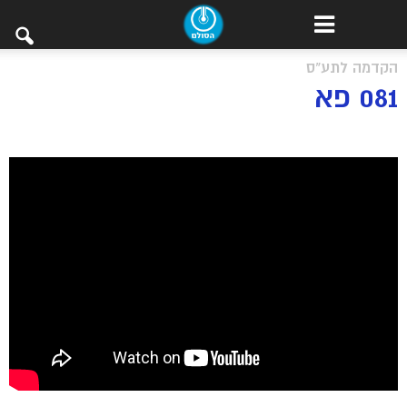
הקדמה לתע"ס
081 פא