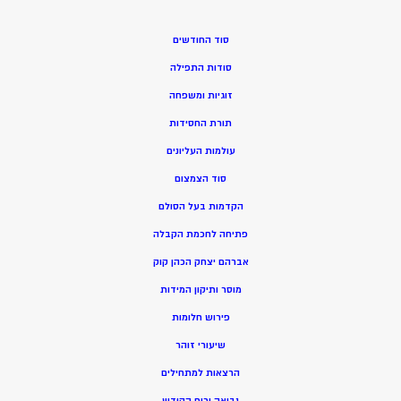
סוד החודשים
סודות התפילה
זוגיות ומשפחה
תורת החסידות
עולמות העליונים
סוד הצמצום
הקדמות בעל הסולם
פתיחה לחכמת הקבלה
אברהם יצחק הכהן קוק
מוסר ותיקון המידות
פירוש חלומות
שיעורי זוהר
הרצאות למתחילים
נבואה ורוח הקודש