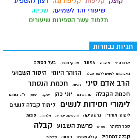
קוצק
קליפות
קליפת נגה
רצון להשפיע
שיעורי זהר לשמיעה
שכינה
תלמוד עשר הספירות שיעורים
תגיות נבחרות
בעל הסולם
אמונה
אדם סיני
אהבה
אפיקי חכמה
הזוהר היומי
היסוד השבועי
האם מותר לנשים ללמוד קבלה
הרב אדם סיני
חכמת הנסתר
זוגיות
חכמת הקבלה
יוני כהן
יעקב
ל"ג בעומר
טו בשבט
יצחק
לימודי חסידות לנשים
לימוד קבלה לנשים
מיסטיקה
ליקוטי מוהר"ן
סוכות
מיסטיקה יהודית
מלחמה
קבלה
פרשת השבוע
ספר הזוהר
פורים
קבלה למתחיל
קורונה
קבלה מעשית
קליפות