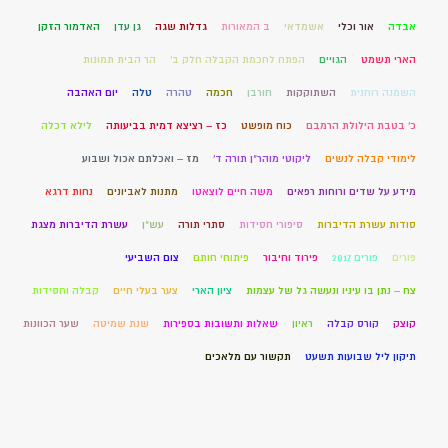
אבדה
אור וכלי
אשמדאי
ב המאורות
גדלות שגה
גן עדן
האדמור הזקן
הארי תשמט
הגויים
הפתח לחכמת הקבלה חלק ב'
הר הבית תמונות
השמנה רוחנית
השתוקקות
חורבן
חכמה
טהרה
טלה
יום האהבה
כ' בטבת הילולת הרמבם
כוח מופשט
כז – רציצא דמית בביעותה
לילא דכלה
לימודי קבלה לנשים
ליקוטי מוהר"ן תורה ד'
מז – ואכלתם אכול ושבוע
מידע על שדים ורוחות רפאים
משה חיים לוצאטו
מתנות לאביונים
נחות דרגא
סודות עשרת הדיברות
סיפורי חסידות
סתרי תורה
עש"ן
עשרת הדיברות מצגת
פורים
פורים 2017
פירוד וחיבור
פיתוחי חותם
צום השביעי
צח – נתן בו עיניו ונעשה גל של עצמות
ציון הארי
צער בעלי חיים
קבלה וחסידות
קוצק
קורס קבלה
ראיון
שאלות ותשובות בספירות
שנת שמיטה
שער הכוונות
תיקון ליל שבועות תשעט
תקשור עם מלאכים