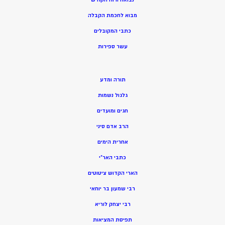
מ
בוא לחכמת הקבלה
כתבי המקובלים
ע
שר ספירות
תורה ומדע
גלגול נשמות
חגים ומועדים
הרב אדם סיני
אחרית הימים
כתבי האר”י
הארי הקדוש ציטוטים
רבי שמעון בר יוחאי
רבי יצחק לוריא
תפיסת המציאות