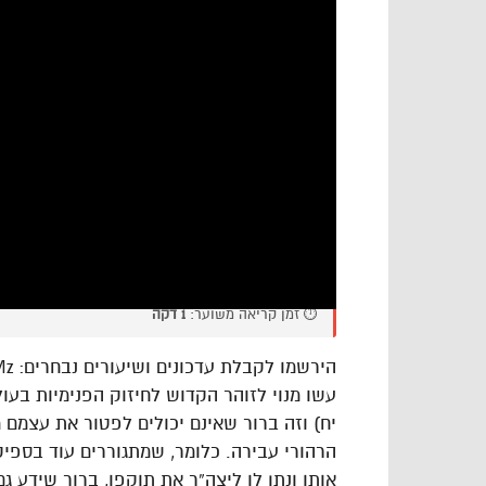
⏱️ זמן קריאה משוער:
1 דקה
הירשמו לקבלת עדכונים ושיעורים נבחרים: https://goo.gl/VAJgMz
עשו מנוי לזוהר הקדוש לחיזוק הפנימיות בעולם: ://goo.gl/cPLdsk
יח) וזה ברור שאינם יכולים לפטור את עצמם מן
הרהורי עבירה. כלומר, שמתגוררים עוד בספיקו
אותו ונתן לו ליצה”ר את תוקפו, ברור שידע ג