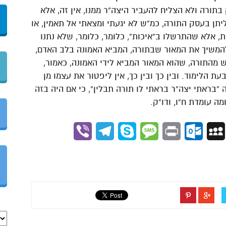
בתורה ולא הצליח להעביר היצה”ר ממנו, אין זה, אלא
תן בעסק התורה, כמ”ש לא יגעתי ומצאתי אל תאמין, או
ת, אלא שהתרשלו ב”איכות”, כלומר, כלומר, שלא נתנו
המשיך את המאור שבתורה, המביא האמונה בלב האדם,
מהתורה, שהוא המאור המביא לידי האמונה, כאמור,
עת הלימוד. ובין כך ובין כך, אין ליפטור את עצמו מן
“בראתי יצה”ר בראתי לו תורה תבלין”, כי אם היה בזה
ה עומדת ח”ו, ודו”ק.
Viber
Telegram
Skype
Message
Outlook.com
Print
MySpace
Gmai