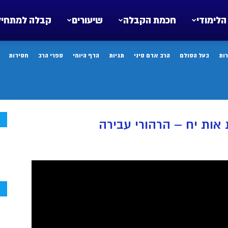
הלימודי
חכמת הקבלה
שיעורים
קבלה למתחיל
ות
בעל הסולם
הרב אדם סיני
תגיות
הדף היומי
ספרי הרב
חסידות
ח
ות יח – הרהורי עבירה
ח