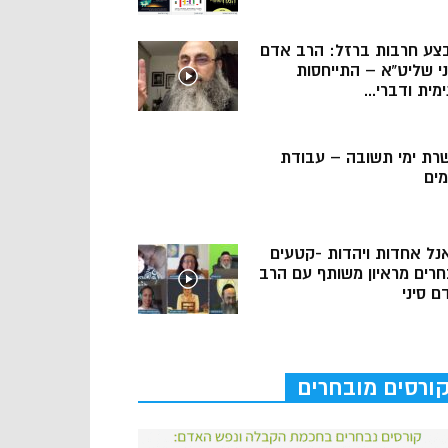
צע חרבות ברזל: הרב אדם
ני שליט”א – התייחסות
מית ודברי...
רת ימי תשובה – עבודת
מים
נל אחדות ויהדות -קטעים
חרים מראיון משותף עם הרב
ם סיני
ורסים מובחרים