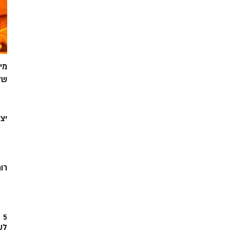
מי
של
יצ
רוח
5
לש