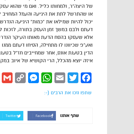
של היצה”ר, ולמחותו כליל. ואם מי שהוא עסק 
או שהתרשל לתת את היגיעה והעמל המחויב לי
יכול להיות שמילאו את “כמות” היגיעה הנדרש
דעתם ולבם במשך זמן העסק בתורה, לזכות ל
אלא שעסקו בהסח הדעת מאותו העיקר הנדרש 
ואע”פ שכיוונו לו מתחילה, הסיחו דעתם ממנו ב
הדין בטענת אונס, אחר שמחייבים חז”ל בטענה 
איזה יוצא מהכלל, הרי הקושיא של איוב במקומ
l
Copy
Messenger
WhatsApp
Email
Twitter
Facebook
Link
שתפו וזכו את הרבים (-:
שתף אותנו
Twitter
Facebook