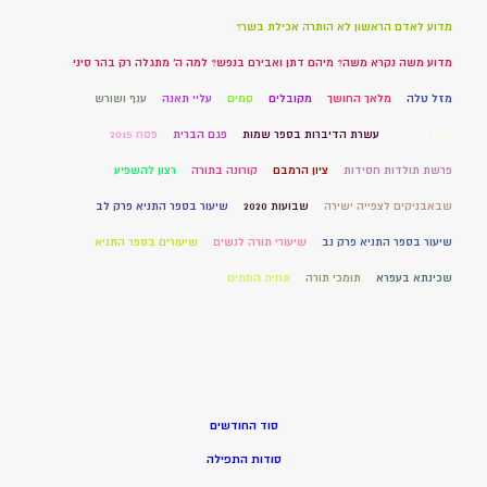
מדוע לאדם הראשון לא הותרה אכילת בשר?
מדוע משה נקרא משה? מיהם דתן ואבירם בנפש? למה ה' מתגלה רק בהר סיני
מזל טלה
מלאך החושך
מקובלים
סמים
עליי תאנה
ענף ושורש
עשר המכות
עשרת הדיברות בספר שמות
פגם הברית
פסח 2015
פרשת תולדות חסידות
ציון הרמבם
קורונה בתורה
רצון להשפיע
שבאבניקים לצפייה ישירה
שבועות 2020
שיעור בספר התניא פרק לב
שיעור בספר התניא פרק נב
שיעורי תורה לנשים
שיעורים בספר התניא
שכינתא בעפרא
תומכי תורה
תחית המתים
סוד החודשים
סודות התפילה