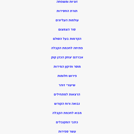
זוגיות ומשפחה
תורת החסידות
עולמות העליונים
סוד הצמצום
הקדמות בעל הסולם
פתיחה לחכמת הקבלה
אברהם יצחק הכהן קוק
מוסר ותיקון המידות
פירוש חלומות
שיעורי זוהר
הרצאות למתחילים
נבואה ורוח הקודש
מ
בוא לחכמת הקבלה
כתבי המקובלים
ע
שר ספירות