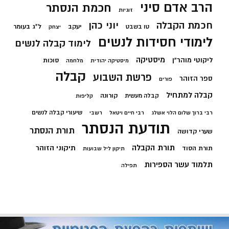
הרב אדם סיני
חכמת הנסתר
זוגיות
חכמת הקבלה
יוני כהן
יעקב
ל"ג בעומר
טו בשבט
יצחק
לימודי חסידות לנשים
לימוד קבלה לנשים
מיסטיקה
ליקוטי מוהר"ן
סוכות
מיסטיקה יהודית
מלחמה
קבלה
פרשת השבוע
ספר הזוהר
פורים
קבלה למתחיל
קורונה
קבלה מעשית
קליפות
שיעורי קבלה לנשים
רבי ברוך שלום הלוי אשלג
רבי חיים ויטאל
רשבי
תודעת הנסתר
תורת הנסתר
שערי קדושה
תורת הקבלה
תיקוני הזוהר
תורת הסוד
תיקון ליל שבועות
תלמוד עשר הספירות
תפילה