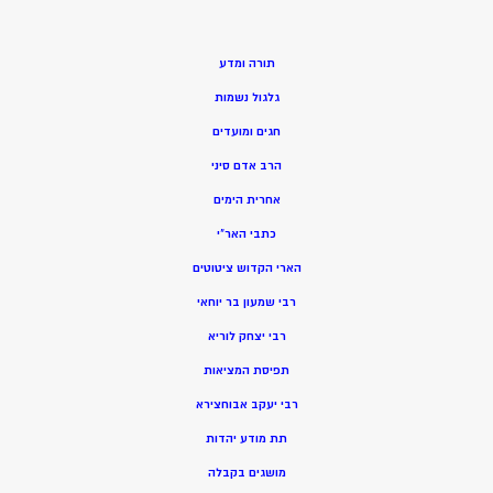
תורה ומדע
גלגול נשמות
חגים ומועדים
הרב אדם סיני
אחרית הימים
כתבי האר”י
הארי הקדוש ציטוטים
רבי שמעון בר יוחאי
רבי יצחק לוריא
תפיסת המציאות
רבי יעקב אבוחצירא
תת מודע יהדות
מושגים בקבלה