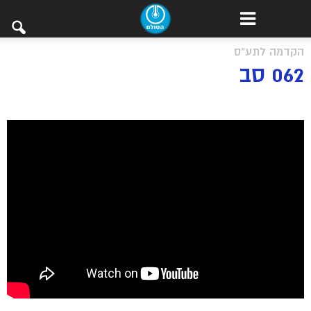
הקדמה לתע"ס
062 סב