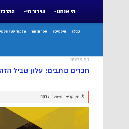
מי אנחנו
שידור חי
המרכז 
קבלה
מיסטיקה
ספר הזוהר
תלמוד עשר הספיר
המומלצים
חברים כותבים: עלון שביל הזהב מס’ 6 
⏱️ זמן קריאה משוער:
1 דקה