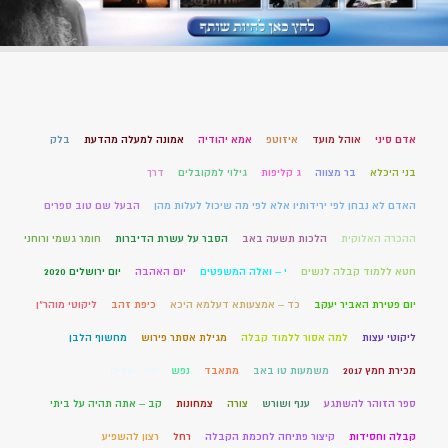
אדם סיני
אוהל מועד
איזוטפ
אמא יהודיה
אמונה למעלה מהדעת
בלק
בני היכלא
בר מצווה
ג קליפות
גילוי למקובלים
דרך
האדם לא נבחן לפי ירידותיו אלא לפי מה שיכול לעלות מהן
הבעל שם טוב ספרים
ההכרה האלוקית
הלכות תשעה באב
הסבר על עשרת הדיברות
חומר גשמי ורוחני
חטא ללמוד קבלה לנשים
י – ואלה המשפטים
יום האהבה
יום ירושלים 2020
יום פטירת האביר יעקב
כד – אמצעותא דעלמא היכא
כיפת זהב
ליקוטי מוהר"ן
ליקוטי עצות
למה אסור ללמוד קבלה
מגילת אסתר פירוש
מחשוף הלבן
מכירת חמץ 2017
משמעות טו באב
מתאבד
נפש
סוגי שדים
ספר הזוהר להשתגע
ענף ושורש
צורה
צמחונות
קב – אתה תהיה על ביתי
קבלה וחסידות
קיצור פתיחה לחכמת הקבלה
רחל
רצון להשפיע