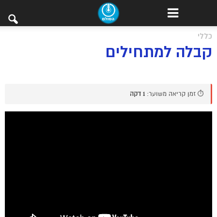
כללי
קבלה למתחילים
⏱️ זמן קריאה משוער:
1 דקה