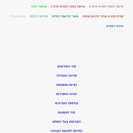
שיעור בספר התניא פרק א
שיעור בספר התניא פרק ז
שיעורי זוהר
שנים מקרא ואחד תרגום שמות
שערי קדושה המלא
תודעה גבוהה
תורת קבלה
תחית המתים
סוד החודשים
סודות התפילה
זוגיות ומשפחה
תורת החסידות
עולמות העליונים
סוד הצמצום
הקדמות בעל הסולם
פתיחה לחכמת הקבלה