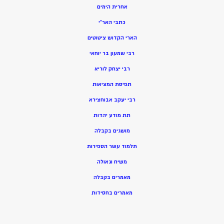
אחרית הימים
כתבי האר”י
הארי הקדוש ציטוטים
רבי שמעון בר יוחאי
רבי יצחק לוריא
תפיסת המציאות
רבי יעקב אבוחצירא
תת מודע יהדות
מושגים בקבלה
תלמוד עשר הספירות
משיח וגאולה
מאמרים בקבלה
מאמרים בחסידות