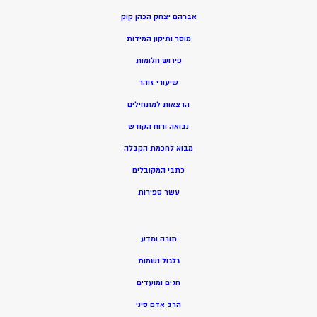
אברהם יצחק הכהן קוק
מוסר ותיקון המידות
פירוש חלומות
שיעורי זוהר
הרצאות למתחילים
נבואה ורוח הקודש
מ
בוא לחכמת הקבלה
כתבי המקובלים
ע
שר ספירות
תורה ומדע
גלגול נשמות
חגים ומועדים
הרב אדם סיני