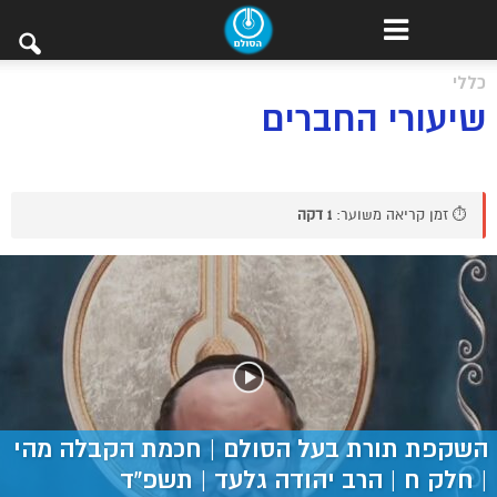
כללי
שיעורי החברים
⏱️ זמן קריאה משוער:
1 דקה
השקפת תורת בעל הסולם | חכמת הקבלה מהי
| חלק ח | הרב יהודה גלעד | תשפ”ד