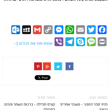
ok.com
MySpace
Gmail
Copy
Messenger
WhatsApp
Email
Twitter
Facebook
Link
Viber
Telegram
Skype
Message
Print
שתפו וזכו את הרבים (-:
המאמר הבא
מאמר קודם
פניני ספר הזוהר - משכני אחרייך
קורס תפילה - ברכות השחר והכנה
נרוצה
לתפילה