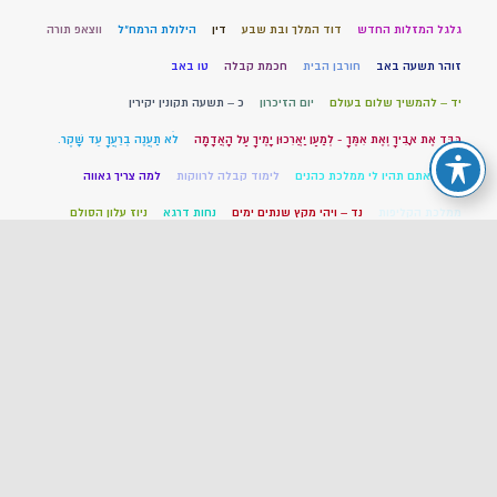
גלגל המזלות החדש
דוד המלך ובת שבע
דין
הילולת הרמח"ל
ווצאפ תורה
זוהר תשעה באב
חורבן הבית
חכמת קבלה
טו באב
יד – להמשיך שלום בעולם
יום הזיכרון
כ – תשעה תקונין יקירין
כַּבֵּד אֶת אָבִיךָ וְאֶת אִמֶּךָ - לְמַעַן יַאֲרִכוּן יָמֶיךָ עַל הָאֲדָמָה
לֹא תַעֲנֶה בְרֵעֲךָ עֵד שָׁקֶר.
לד – ואתם תהיו לי ממלכת כהנים
לימוד קבלה לרווקות
למה צריך גאווה
ממלכת הקליפות
נד – ויהי מקץ שנתים ימים
נחות דרגא
ניוז עלון הסולם
ניוזלטר בחכמת הקבלה
נרות חנוכה תשפב
נרות חנוכה תשפד
סגולות הארי
עולם העשיה
עלון שבועי ביהדות
עשר המכות בקבלה
פרשת תולדות חסידות
צום עשרה בטבת
ציון הרמבם
קבלה ונשים
קול הלידה
קורונה לפי הקבלה
קרח
קריאת קודש
רבי חיים ויטאל
שבעת המינים
שיעור בספר התניא פרק לח
שיעור לצפייה תיקוני הזוהר
שיעורים בכתבי באביר יעקב
שיעורים ליום העצמאות
שיעורים לנשים
תיקון ל
תלמוד עשר הספירות חלק ג
תשוקה