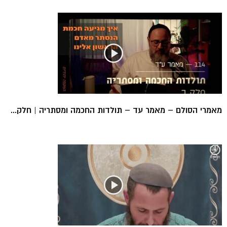
מאמרי הסולם – מאמר עד – תולדות החכמה ומסתריה | חלק...