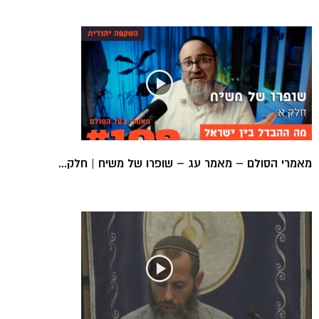
מאמרי הסולם – מאמר עג – שופרו של משיח | חלק...