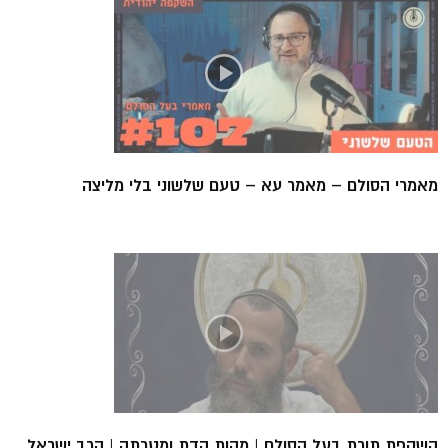
מאמרי הסולם – מאמר עא – טעם שלשוני בלי מליצה
השקפת תורת בעל הסולם | מהות הדת ומטרתה | הרב ישראל...