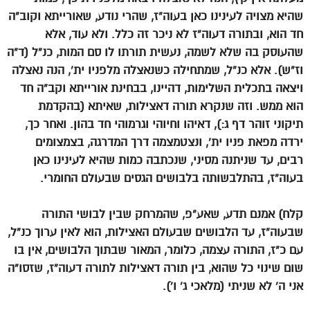
שהיא מצויה לעינינו כאן בעוה”ז, שהרי נודע, שאורייתא וקוב”ה
חד הוא, ובתורה דעוה”ז לא ניכר זה כלל. ולא עוד, אלא
שהעוסק בה שלא לשמה, נעשית תורתו לו סם המות, כנ”ל (ד”ה
וז”ש). אלא כנ”ל, שמתחילה כשנאצלה מלפניו ית’, הנה נאצלה
ויצאה בתכלית השלימות, דהיינו, בבחינת אורייתא וקב”ה חד
הוא ממש. וזה שנקרא תורה דאצילות, שאיתא (בהקדמת
תיקוני זוהר דף ג:), דאיהו וחיוהי וגרמוהי חד בהון. ואחר כך,
ירדה מפאת פניו ית’, ונצטמצמה דרך המדרגה, בצמצומים
רבים, עד שניתנה מסיני, שנכתבה כמות שהיא לעינינו כאן
בעוה”ז, בהתלבשותה בלבושים הגסים שבעולם החומרי.
קלח) אמנם תדע, שאע”פ, שהמרחק שבין לבושי התורה
שבעוה”ז, עד הלבושים שבעולם האצילות, הוא לאין ערוך כנ”ל,
עם כ”ז, התורה עצמה, כלומר, המאור שבתוך הלבושים, אין בו
שום שינוי כל שהוא, בין תורה דאצילות לתורה דעוה”ז, שזסו”ה
אני ה’ לא שניתי (מלאכי ג’ ו’).