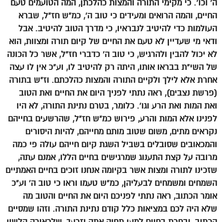
ה’ וכו’. כי מקימי התורה והמצות כהלכתן, המה הטועמים טעם
החיים, והמה הרואים ומעידים כי טוב ה’, כמ”ש חז”ל, שברא
העולמות כדי להיטיב לנבראיו, כי מדרך הטוב להיטיב. אבל
ודאי מי שעדיין לא טעם את החיים של קיום תורה ומצוות, הוא
לא יכול להבין ולהרגיש, כי טוב ה’ כדברי חז”ל, אשר כל הכונה
של השי”ת בבראו אותו, היתה רק להיטיב לו, וע”כ אין לו עצה
אחרת אלא לילך ולקיים התורה והמצות כהלכתם. וז”ש בתורה
(פרשת נצבים), ראה נתתי לפניך היום את החיים ואת הטוב
ואת המות ואת הרע וגו’. כלומר, בטרם נתינת התורה, לא היו
לפנינו אלא המות והרע, פירוש כמ”ש חז”ל, שהרשעים בחייהם
נקראים מתים, משום שטוב מותם מחייהם, להיות היסורים
והמכאובים שסובלים בשביל השגת קיום חייהם עולה פי כמה
מרובה על קצת התענוג שמרגישים בחיים הללו, אמנם עתה,
שזכינו לתורה ומצות אשר בקיומה אנחנו זוכים בחיים האמתיים
השמחים ומשמחים לבעליהן, כמ”ש טעמו וראו כי טוב ה’ וע”כ
אומר הכתוב, ראה נתתי לפניכם היום את החיים והטוב מה
שלא היה לכם במציאות כלל קודם נתינת התורה. וזהו שמסיים
הכתוב, ובחרת בחיים למען תחיה אתה וזרעך, שלכאורה הלשון