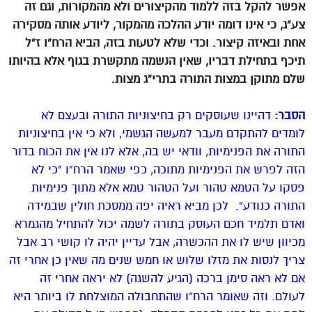
אפשר להקל בזה ללמוד מהקיצורים ולא מהמקורות, וגם זה
צע”ג, כי אינו דומה יודע ההלכה מהמקור, ליודע אותה מסקירה
אחת ובאיזה קיצור. וכדי שלא לטעות בזה, הביא הרח”ו ז”ל
תיכף בתחילת דבריו, שאין הנשמה מתקשרת בגוף אלא בהיותו
שלם מתוקן במצות התורה בתרי”ג מצות.
הסבר:
דהיינו שעוסקים רק בחיצוניות התורה ובעצם לא
לומדים להתקדם מעבר למעשה הגשמי, ולא כי אין בחיצוניות
התורה את הפנימיות, וודאי יש בה, אלא לנו אין את הכוח בדור
הזה לפרש את הפנימיות מתוכה, כפי שאמר הרח”ו “כי לא
פסקו על הטמא טהור ועל הטהור טמא אלא מתוך פנימיות
התורה כנודע”. לכן מביא ראיה יפה ממסכת חולין שבמידה
ואדם תלמיד חכם העוסק בתורה לשמה יכול להתחיל מהגמרא
מכיוון שיש לו את ההכשרה, אבל עדיין יהיה לו קושי רב אבל
צריך לנסות את מזלו שלוש או חמש שנים מה שאין כן אחרי זה
אם לא ראה סימן ברכה (הגיע להשגה) לא יראה אחרי זה
לעולם. וזה שאומר הרח”ו שהתחבולה המוצלחת לו ביותר היא