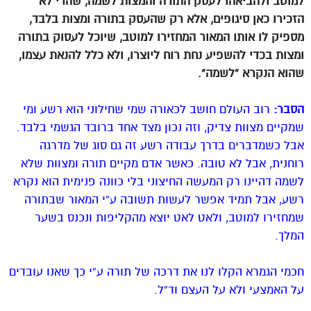
למוטב ולהביאהו לעסק התורה והמצות לשמה, שהרי לא
הזכירו כאן סיגופים, אלא רק שהעסק בתורה ומצות בלבד,
מספיק לו אותו המאור המחזירו למוטב, שיוכל לעסוק בתורה
ומצות בכדי להשפיע נחת רוח ליוצרו, ולא כלל להנאת עצמו,
שהוא הנקרא “לשמה”.
הסבר:
רוב העולם חושב לכאורה שמי שחילוני הוא רשע ומי
שמקיים מצוות צדיק, וזה נכון מצד אחד ברובד הגשמי בלבד.
אבל כשמדברים בדרך עבודה רשע זה גם סוג של מדרגה
רוחנית, אבל לא טובה. כאשר אדם מקיים תורה ומצוות שלא
לשמה דהיינו רק המעשה החיצוני בלי כוונה פנימית הוא נקרא
רשע, אבל תמיד אפשר לעשות תשובה ע”י המאור שבתורה
שמחזירו למוטב, ולאט לאט יוצא מהקליפות ונכנס בשער
המלך.
חכמי הגמרא הקלו לנו את דרכה של תורה ע”י כך שאנו עובדים
על האמצעי ולא על העצם וד”ל.