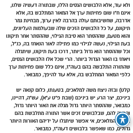
ולא עוד, אלא הלבושים הגסים הללו, שבתורה דעשיה שלנו,
אינם ח”ו שום פחיתות ערך אל המאור המתלבש בה, אלא
אדרבה, שחשיבותם עולה בהרבה לאין ערוך, מבחינת גמר
תיקונם, על כל הלבושים הזכים שלה שבעולמות העליונים,
והוא מטעם, שההסתר הוא סיבת הגילוי, שההסתר אחר תיקונו
בעת הגילוי, נעשה לגילוי כמו פתילה לאור הנאחז בה, כנ”ל,
וכל שההסתר הוא גדול ביותר, דרכו בעת תיקונו, שיתגלה
ויאחז בו האור הגדול ביותר. הרי שכל אלו הלבושים הגסים,
שהתורה התלבשה בהם בעוה”ז, אינם כלל שום פחיתות ערך
כלפי המאור המתלבש בה, אלא עוד להיפך, כמבואר.
קלט) ובזה ניצח משה למלאכים, בטענתו, כלום קנאה יש
ביניכם, יצר הרע יש ביניכם (שבת פ”ט ע”א), עש”ה, דהיינו,
כמבואר, שההסתר היותר גדול מגלה את האור היותר גדול,
והראה להם, שבלבושים זכים אשר התורה מתלבשת בהם
בעולם המלאכים, אי אפשר שיתגלו על ידיהם האורות היותר
גדולים, כמו שאפשר בלבושים דעוה”ז, כמבואר.