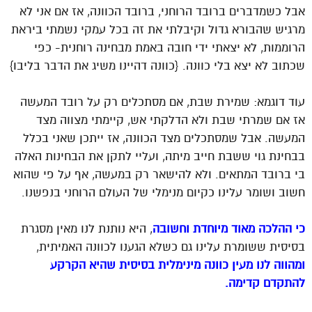
אבל כשמדברים ברובד הרוחני, ברובד הכוונה, אז אם אני לא
מרגיש שהבורא גדול וקיבלתי את זה בכל עמקי נשמתי ביראת
הרוממות, לא יצאתי ידי חובה באמת מבחינה רוחנית- כפי
שכתוב לא יצא בלי כוונה. {כוונה דהיינו משיג את הדבר בליבו}
עוד דוגמא: שמירת שבת, אם מסתכלים רק על רובד המעשה
אז אם שמרתי שבת ולא הדלקתי אש, קיימתי מצווה מצד
המעשה. אבל שמסתכלים מצד הכוונה, אז ייתכן שאני בכלל
בבחינת גוי ששבת חייב מיתה, ועליי לתקן את הבחינות האלה
בי ברובד המתאים. ולא להישאר רק במעשה, אף על פי שהוא
חשוב ושומר עלינו כקיום מנימלי של העולם הרוחני בנפשנו.
כי ההלכה מאוד מיוחדת וחשובה
, היא נותנת לנו מאין מסגרת
בסיסית ששומרת עלינו גם כשלא הגענו לכוונה האמיתית,
ומהווה לנו מעין כוונה מינימלית בסיסית שהיא הקרקע
להתקדם קדימה.