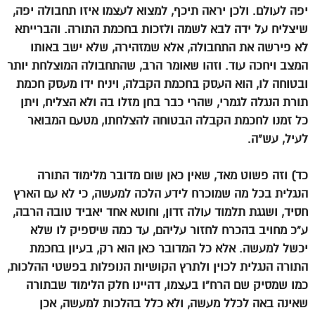
יפה לעולם. ולכן יראה תיכף, למצוא לעצמו איזו תחבולה יפה,
שיצליח על ידה לבא לשמה ולזכות בחכמת התורה. והברייתא
לא פירשה את התחבולה, אלא שמזהירה, שלא ישב באותו
המצב ויחכה עוד. וזהו שאומר הרב, שהתחבולה המוצלחת יותר
ובטוחה לו, הוא העסק בחכמת הקבלה, ויניח ידו מעסק חכמת
תורת הנגלה לגמרי, שהרי כבר בחן מזלו בה ולא הצליח, ויתן
כל זמנו לחכמת הקבלה הבטוחה להצלחתו, מטעם המבואר
לעיל, עש”ה.
כד) וזה פשוט מאד, שאין כאן שום מדובר מלימוד התורה
הנגלית בכל מה שמוכרח לידע הלכה למעשה, כי לא עם הארץ
חסיד, ושגגת תלמוד עולה זדון, וחוטא אחד יאביד טובה הרבה,
ע”כ מחויב בהכרח לחזור עליהם, עד כמה שיספיק לו שלא
יכשל למעשה. אלא כל המדובר כאן הוא רק, בעיון בחכמת
התורה הנגלית לכוין ולתרץ הקושיות הנופלות בפשטי ההלכות,
כמו שמסיק שם הרח”ו בעצמו, דהיינו חלק הלימוד שבתורה
שאינה באה לכלל מעשה, ולא כלל בהלכות למעשה, אכן