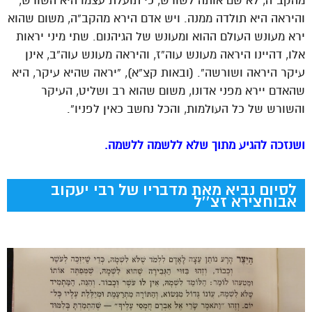
מהקב”ה, לא שם אותה לשורש, כי תועלת עצמו היא השורש,
והיראה היא תולדה ממנה. ויש אדם הירא מהקב”ה, משום שהוא
ירא מעונש העולם ההוא ומעונש של הגיהנום. שתי מיני יראות
אלו, דהיינו היראה מעונש עוה”ז, והיראה מעונש עוה”ב, אינן
עיקר היראה ושורשה”. (ובאות קצ”א), “יראה שהיא עיקר, היא
שהאדם יירא מפני אדונו, משום שהוא רב ושליט, העיקר
והשורש של כל העולמות, והכל נחשב כאין לפניו”.
ושנזכה להגיע מתוך שלא ללשמה ללשמה.
לסיום נביא מאת מדבריו של רבי יעקוב
אבוחצירא זצ``ל