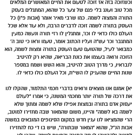
וכשזוכה בזה אז זוכה לטעום את החיים המאושרים המלאים
מכל טוב ועונג בלי פגם של צער כל שהוא, המתגלים בעסק
התורה והמצוה לשמה. כמו שרבי מאיר אומר (אבות פ”ו) כל
העוסק בתורה לשמה זוכה לדברים הרבה, ולא עוד אלא שכל
העולם כולו כדאי לו וכו’, ומתגלין לו רזי תורה ונעשה כמעין
המתגבר וכו’ עש”ה ועליו הכתוב אומר, טעמו וראו כי טוב ה’
כמבואר לעיל, שהטועם טעם העוסק בתורה ומצות לשמה, הוא
הזוכה ורואה בעצמו את כונת הבריאה, שהיא רק להיטיב
לנבראיו, כי מדרך הטוב להיטיב, והוא השש ושמח במספר
שנות החיים שהעניק לו השי”ת, וכל העולם כולו כדאי לו.
יא) אמנם אנו מוצאים ורואים בדברי חכמי התלמוד, שהקלו לנו
את דרכה של תורה יותר מחכמי המשנה, כי אמרו “לעולם
יעסוק אדם בתורה ובמצות אפילו שלא לשמה ומתוך שלא
לשמה בא לשמה” והיינו, משום שהמאור שבה מחזירו למוטב,
הרי שהמציאו לנו ענין חדש במקום הסיגופים המובאים במשנה
אבות הנ”ל, שהוא “המאור שבתורה”, שיש בו די כח להחזירו