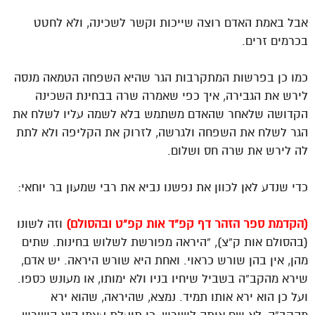
אבל באמת האדם רוצה שייכות וקשר לשכינה, ולא לחטט
בכרמים זרים.
כמו כן בפרשות המתקרבות הגר שהיא השפחה הטמאה מנסה
לירש את הגבירה, איך כפי שאמרה שרה בבחינת השכינה
הקדושה שלאחר שהאדם משתמש בלא לשמה עליו לשלח את
הגר לשלח את השפחה ולגרשה, לזרוק את הקליפה ולא לתת
לה לירש את שרה חס ושלום.
כדי שנדע לאן לכוון את נפשנו נביא את רבי שמעון בר יוחאי:
(הקדמת ספר הזהר דף קפ”ד אות קפ”ט ובהסולם)
וזה לשונו
(בהסולם אות ק”צ), “היראה מפורשת לשלוש בחינות. שתים
מהן, אין בהן שורש כראוי. ואחת היא שורש היראה. יש אדם,
שירא מהקב”ה בשביל שיחיו בניו ולא ימותו, או מעונש כספו.
ועל כן הוא ירא אותו תמיד. נמצא, שהיראה, שהוא ירא