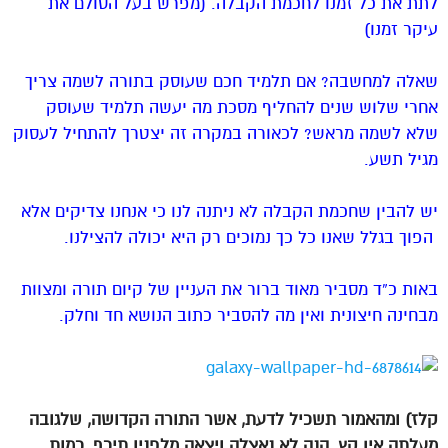
לתת את כל זמנו לחכמת הקבלה. (מפרש בעל הסולם את
עיקר זמנו)
שאלה למחשבה? אם תלמיד חכם שעוסק בתורה לשמה צריך
אחרי שלוש שנים להחליף מסכת מה יעשה תלמיד שעוסק
שלא לשמה מראש? לכאורה במקרה זה יצטרך להתחיל לעסוק
מגיל תשע.
יש להבין שחכמת הקבלה לא ניתנה לנו כי אנחנו צדיקים אלא
הפוך בגלל שאנו כל כך נמוכים רק היא יכולה להצילנו.
באות כ”ד מסביר מאוד ברור את העניין של קיום תורה ומצוות
מבחינה חיצונית ואין מה להסביר כתוב הנושא חד וחלק.
קלז) ומהאמור תשכיל לדעת, אשר התורה הקדושה, שלגובה
מעלתה אין קץ, הנה לא נאצלה ויצאה מלפניו תיכף, כמות