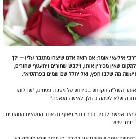
“רבי אילעאי אומר: אם רואה אדם שיצרו מתגבר עליו – ילך
למקום שאין מכירין אותו, וילבש שחורים ויתעטף שחורים,
ויעשה מה שלבו חפץ, ואל יחלל שם שמים בפרהסיא”.
אומר השל”ה הקדוש בפירוש על מסכת פסחים, “שהלומד
תורה שלא לשמה כהולך לאישה מנאפת”
כיצד אפשר להגיד דבר כזה? ניאוף זה אחד החטאים החמורים
ביותר שיש.
בהמשך אומר שפשוט אין ברירה, כי מתוך שלא לשמה בא