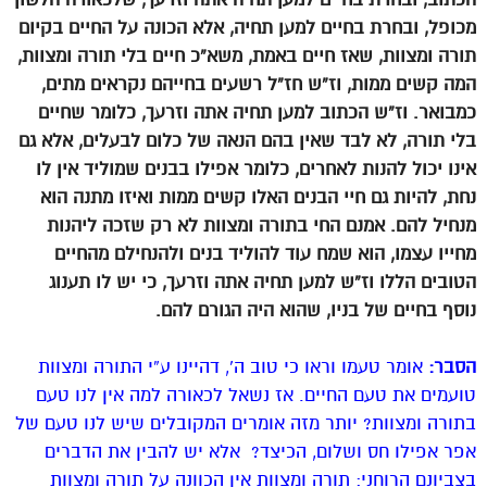
מכופל, ובחרת בחיים למען תחיה, אלא הכונה על החיים בקיום
תורה ומצוות, שאז חיים באמת, משא”כ חיים בלי תורה ומצוות,
המה קשים ממות, וז”ש חז”ל רשעים בחייהם נקראים מתים,
כמבואר. וז”ש הכתוב למען תחיה אתה וזרעך, כלומר שחיים
בלי תורה, לא לבד שאין בהם הנאה של כלום לבעלים, אלא גם
אינו יכול להנות לאחרים, כלומר אפילו בבנים שמוליד אין לו
נחת, להיות גם חיי הבנים האלו קשים ממות ואיזו מתנה הוא
מנחיל להם. אמנם החי בתורה ומצוות לא רק שזכה ליהנות
מחייו עצמו, הוא שמח עוד להוליד בנים ולהנחילם מהחיים
הטובים הללו וז”ש למען תחיה אתה וזרעך, כי יש לו תענוג
נוסף בחיים של בניו, שהוא היה הגורם להם.
הסבר:
אומר טעמו וראו כי טוב ה’, דהיינו ע”י התורה ומצוות
טועמים את טעם החיים. אז נשאל לכאורה למה אין לנו טעם
בתורה ומצוות? יותר מזה אומרים המקובלים שיש לנו טעם של
אפר אפילו חס ושלום, הכיצד? אלא יש להבין את הדברים
בצביונם הרוחני: תורה ומצוות אין הכוונה על תורה ומצוות