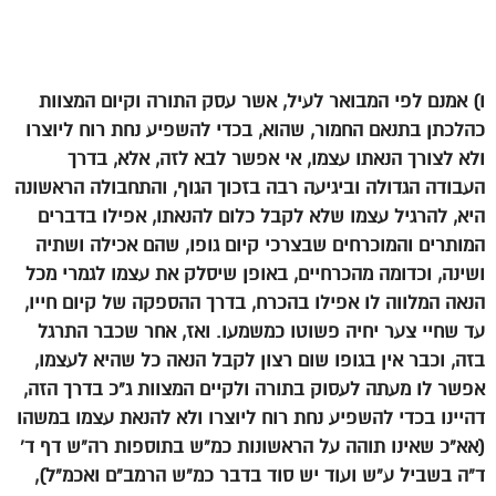
ו) אמנם לפי המבואר לעיל, אשר עסק התורה וקיום המצוות
כהלכתן בתנאם החמור, שהוא, בכדי להשפיע נחת רוח ליוצרו
ולא לצורך הנאתו עצמו, אי אפשר לבא לזה, אלא, בדרך
העבודה הגדולה וביגיעה רבה בזכוך הגוף, והתחבולה הראשונה
היא, להרגיל עצמו שלא לקבל כלום להנאתו, אפילו בדברים
המותרים והמוכרחים שבצרכי קיום גופו, שהם אכילה ושתיה
ושינה, וכדומה מהכרחיים, באופן שיסלק את עצמו לגמרי מכל
הנאה המלווה לו אפילו בהכרח, בדרך ההספקה של קיום חייו,
עד שחיי צער יחיה פשוטו כמשמעו. ואז, אחר שכבר התרגל
בזה, וכבר אין בגופו שום רצון לקבל הנאה כל שהיא לעצמו,
אפשר לו מעתה לעסוק בתורה ולקיים המצוות ג”כ בדרך הזה,
דהיינו בכדי להשפיע נחת רוח ליוצרו ולא להנאת עצמו במשהו
(אא”כ שאינו תוהה על הראשונות כמ”ש בתוספות רה”ש דף ד’
ד”ה בשביל ע”ש ועוד יש סוד בדבר כמ”ש הרמב”ם ואכמ”ל),