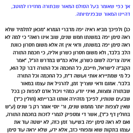
אך כפי שאומר בעל הסולם המאור שבתורה מחזירו למוטב,
דהיינו המאור שבפנימיותה.
כג) ולפיכך מביא ראיה יפה מדברי הגמרא “מכאן לתלמיד שלא
ראה סימן יפה במשנתו חמש שנים, שוב אינו רואה” כי למה לא
ראה סימן יפה במשנתו, ודאי אין זה אלא משום חסרון כוונת
הלב בלבד, ולא משום חסרון כשרון אליה, כי חכמת התורה
אינה צריכה לשום כשרון, אלא כמ”ש במדרש הנ”ל, “אמר
הקב”ה לישראל, חייכם, כל החכמה וכל התורה דבר קל הוא,
כל מי שמתיירא אותי ועושה ד”ת, כל החכמה וכל התורה
בלבו”. אמנם ודאי שצריך זמן, להרגיל את עצמו במאור
שבתורה ומצוות, ואיני יודע כמה? ויכול אדם לצפות כן בכל
שבעים שנותיו, לפיכך מזהירה אותנו הברייתא (חולין כ”ד)
שאין לצפות יותר מחמש שנים, ור’ יוסי אומר רק ג’ שנים (ע”ש
בחולין דף כ”ד), אשר די ומספיק לגמרי לזכות בחכמת התורה,
ואם לא ראה סימן יפה בשיעור זמן כזה, לא ישטה עוד את
עצמו בתקות שוא ומפוחי כזב, אלא ידע, שלא יראה עוד סימן