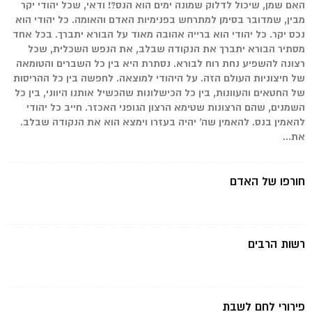
האם שמן, שיכול לדלוק שמונה ימים הוא הנס?! ודאי, שכל יהודי יקר
מבין, שמדובר בסימן למתרחש בפנימיות האדם והאומה. כל יהודי הוא
נכס יקר. כל יהודי הוא ברייה אהובה מאוד על הבורא יתברך. בכל אחד
מסתיר הבורא יתברך את הנקודה שבלב, את הנפש השכלית, שכל
רצונה להשפיע נחת רוח לבורא. נסתרת היא בין כל השברים והטומאה
של חיצוניות העולם הזה. על היהודי למוצאה. לחפשה בין כל ההריסות
של החטאים והעוונות, בין כל הכישלונות שהכשיל אותנו היווני, בין כל
השמנים, שהם הרצונות שטימא הרצון הגופני האכזר. חייב כל יהודי
להאמין בנס. להאמין שה' יהיה בעזרו וימצא הוא את הנקודה שבלב.
את...
חורפו של האדם
רשות הרבים
פירורי לחם לשבת