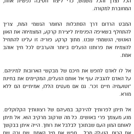
הכל נצרך והכל משמש, כדי ליצור חטיבה נפשית אחת,
המחוברת למקורה.
המבט הרדום דרך הסתכלות החומר הגשמי המת, צריך
להתחלף בשאיפה הפנימית ליצירת קרקע, המצמיחה את האון
האנושי, הנשמתי שבנו. מתוך קרקע פוריה זו עלינו להתחיל
להצמיח את פרותנו הנעלים ביותר והערבים לכל חיך אוהב
אמת.
אל לו לאדם לחפש את חיכם של מבקשי הארובות למיניהם.
על האדם להגביה עוף אל אותם הנעלים, המקיימים את בחינת
“וטועמיה חיים זכו”. גם אם מעטים הללו, אמיתיים הם ללא
מורא.
אל תיתן לפרותיך להירקב במעיהם של רצונותיך הקלוקלים.
מנע מעצמך פרי באושים. כל מה שרקוב מרקיב הוא. אל תיתן
לאותם המון העם שבתוכך לבלבל את רוחך. הייה איתן בבקשך
את הרוח, הנעלה מכל . חפש את חיך האמת, שם ורק שם