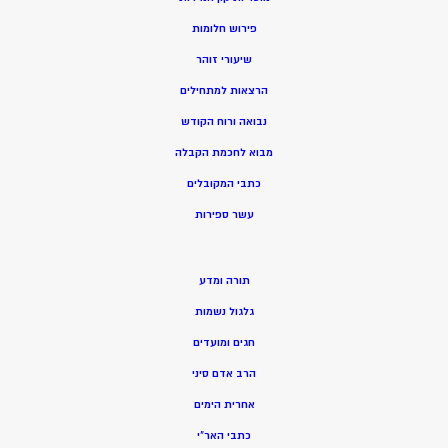
פירוש חלומות
שיעורי זוהר
הרצאות למתחילים
נבואה ורוח הקודש
מ
בוא לחכמת הקבלה
כתבי המקובלים
ע
שר ספירות
תורה ומדע
גלגול נשמות
חגים ומועדים
הרב אדם סיני
אחרית הימים
כתבי האר”י