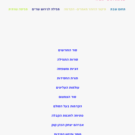
תחום שבת
תיקוני הזוהר מאמרים- הקדמה
תפילה לגירוש שדים
תפיסה צורתית
סוד החודשים
סודות התפילה
זוגיות ומשפחה
תורת החסידות
עולמות העליונים
סוד הצמצום
הקדמות בעל הסולם
פתיחה לחכמת הקבלה
אברהם יצחק הכהן קוק
מוסר ותיקון המידות