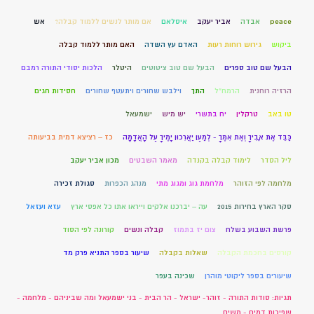
peace
אבדה
אביר יעקב
איסלאם
אם מותר לנשים ללמוד קבלה?
אש
ביקוש
גירוש רוחות רעות
האדם עץ השדה
האם מותר ללמוד קבלה
הבעל שם טוב ספרים
הבעל שם טוב ציטוטים
היטלר
הלכות יסודי התורה רמבם
הרזיה רוחנית
הרמח"ל
התך
וילבש שחורים ויתעטף שחורים
חסידות חגים
טו באב
טרקלין
יח בתשרי
יש מיש
ישמעאל
כַּבֵּד אֶת אָבִיךָ וְאֶת אִמֶּךָ - לְמַעַן יַאֲרִכוּן יָמֶיךָ עַל הָאֲדָמָה
כז – רציצא דמית בביעותה
ליל הסדר
לימוד קבלה בקנדה
מאמר השבטים
מכון אביר יעקב
מלחמה לפי הזוהר
מלחמת גוג ומגוג מתי
מנהג הכפרות
סגולת זכירה
סקר הארץ בחירות 2015
עה – יברכנו אלקים וייראו אתו כל אפסי ארץ
עזא ועזאל
פרשת השבוע בשלח
צום יז בתמוז
קבלה ונשים
קורונה לפי הסוד
קורסים בחכמת הקבלה
שאלות בקבלה
שיעור בספר התניא פרק מד
שיעורים בספר ליקוטי מוהרן
שכינה בעפר
תגיות: סודות התורה - זוהר- ישראל - הר הבית - בני ישמעאל ומה שביניהם - מלחמה -
שפיכות דמים - משיח