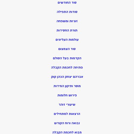
סוד החודשים
סודות התפילה
זוגיות ומשפחה
תורת החסידות
עולמות העליונים
סוד הצמצום
הקדמות בעל הסולם
פתיחה לחכמת הקבלה
אברהם יצחק הכהן קוק
מוסר ותיקון המידות
פירוש חלומות
שיעורי זוהר
הרצאות למתחילים
נבואה ורוח הקודש
מ
בוא לחכמת הקבלה