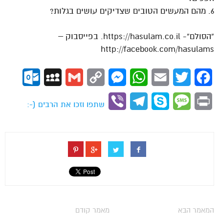
6. מהם המעשים הטובים שצדיקים עושים בגלות?
“הסולם”- https://hasulam.co.il. בפייסבוק –
http://facebook.com/hasulams
ok.com
MySpace
Gmail
Copy
Messenger
WhatsApp
Email
Twitter
Facebook
Link
Viber
Telegram
Skype
Message
Print
שתפו וזכו את הרבים (-:
המאמר הבא
מאמר קודם