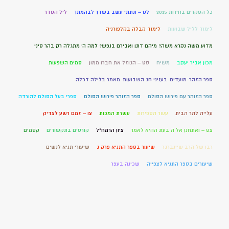
כל הסקרים בחירות 2015
לט – ונתתי עשב בשדך לבהמתך
ליל הסדר
לימוד לליל שבועות
לימוד קבלה בקלפורניה
מדוע משה נקרא משה? מיהם דתן ואבירם בנפש? למה ה' מתגלה רק בהר סיני
מכון אביר יעקב
משיח
סט – הגוזל את חברו ממון
סמים השפעות
ספר הזהר-מועדים-בעניני חג השבועות-מאמר בלילה דכלה
ספר הזוהר עם פירוש הסולם
ספר הזוהר פירוש הסולם
ספרי בעל הסולם להורדה
עלייה להר הבית
עשר הספירות
עשרת המכות
צו – זמם רשע לצדיק
צט – ואתחנן אל ה בעת ההיא לאמר
ציון הרמח"ל
קורסים בתקשורים
קסמים
רבו של הרב שיינברגר
שיעור בספר התניא פרק ג
שיעורי תניא לנשים
שיעורים בספר התניא לצפייה
שכינה בעפר