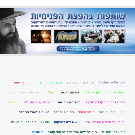
Desires to Receive
א – אשרי תמימי דרך
אביר יעקב נהריה
דוד המלך חטא
האם לנשים מותר לקרוא בזוהר
הוצאת דיבוק
הכותל
הלכות יסודי התורה רמבם
הפתח לחכמת הקבלה חלק ב'
הר הבית חדשות
התאמה על פי הקבלה
התבוננות
התך
חיסון קורונה
חירות היחיד
חסידות וקבלה
חשיבות לימוד הקבלה
יום פטירת הצדיק האביר יעקב
יט – תפלה לחבקוק
ישראל
כ בטבת יום פטירה
כוח אלקטרומגנטי
כי כולם ידעו אותי מגדולם ועד קטנם
כישופים