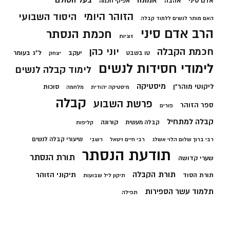
אמונה
אדם סיני
אהבה
אפיקי חכמה
הזוהר היומי
היסוד השבועי
האם מותר לנשים ללמוד קבלה
הרב אדם סיני
חכמת הנסתר
זוגיות
חכמת הקבלה
יוני כהן
יעקב
ל"ג בעומר
טו בשבט
יצחק
לימודי חסידות לנשים
לימוד קבלה לנשים
מיסטיקה
ליקוטי מוהר"ן
סוכות
מיסטיקה יהודית
מלחמה
קבלה
פרשת השבוע
ספר הזוהר
פורים
קבלה למתחיל
קורונה
קבלה מעשית
קליפות
שיעורי קבלה לנשים
רבי ברוך שלום הלוי אשלג
רבי חיים ויטאל
רשבי
תודעת הנסתר
תורת הנסתר
שערי קדושה
תורת הקבלה
תיקוני הזוהר
תורת הסוד
תיקון ליל שבועות
תלמוד עשר הספירות
תפילה