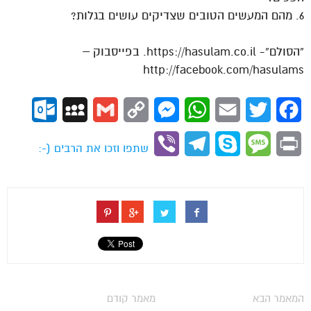
6. מהם המעשים הטובים שצדיקים עושים בגלות?
“הסולם”- https://hasulam.co.il. בפייסבוק –
http://facebook.com/hasulams
ok.com
MySpace
Gmail
Copy
Messenger
WhatsApp
Email
Twitter
Facebook
Link
Viber
Telegram
Skype
Message
Print
שתפו וזכו את הרבים (-:
המאמר הבא
מאמר קודם