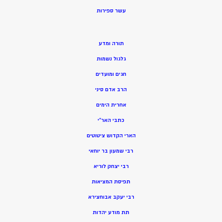
ע
שר ספירות
תורה ומדע
גלגול נשמות
חגים ומועדים
הרב אדם סיני
אחרית הימים
כתבי האר”י
הארי הקדוש ציטוטים
רבי שמעון בר יוחאי
רבי יצחק לוריא
תפיסת המציאות
רבי יעקב אבוחצירא
תת מודע יהדות