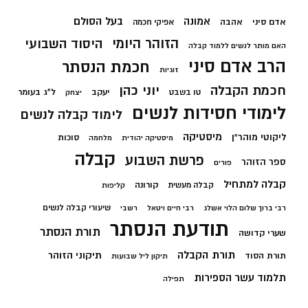
בעל הסולם
אמונה
אדם סיני
אהבה
אפיקי חכמה
הזוהר היומי
היסוד השבועי
האם מותר לנשים ללמוד קבלה
הרב אדם סיני
חכמת הנסתר
זוגיות
חכמת הקבלה
יוני כהן
יעקב
ל"ג בעומר
טו בשבט
יצחק
לימודי חסידות לנשים
לימוד קבלה לנשים
מיסטיקה
ליקוטי מוהר"ן
סוכות
מיסטיקה יהודית
מלחמה
קבלה
פרשת השבוע
ספר הזוהר
פורים
קבלה למתחיל
קורונה
קבלה מעשית
קליפות
שיעורי קבלה לנשים
רבי ברוך שלום הלוי אשלג
רבי חיים ויטאל
רשבי
תודעת הנסתר
תורת הנסתר
שערי קדושה
תורת הקבלה
תיקוני הזוהר
תורת הסוד
תיקון ליל שבועות
תלמוד עשר הספירות
תפילה