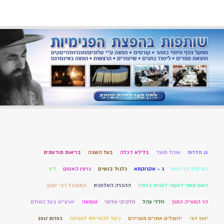
13 מזלות
אוהל מועד
בלילא דכלה
בעל השגה
בריאות תודעתית
בת מלך רבי נחמ
ג – אקרוקתא
גלגול בנשים
גרעין האטום
דין
האם מותר לאשה לקרוא בזוהר
ההכרה האלוקית
המקובל רבי יעקב
הר המוריה התנך
חללי צהל
חלקיקי אלוקי
טומאה
יארצייט בעל הסולם
יועץ זוגי
ירושלים אתרים מעניינים
כיצד להתייחס לקורונה
כפרות 2017