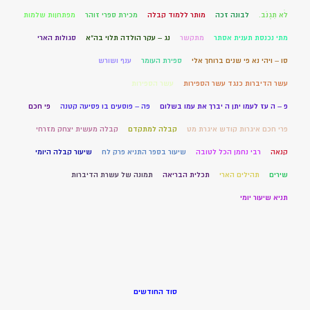
לֹא תִגְנֹב.
לבונה זכה
מותר ללמוד קבלה
מכירת ספרי זוהר
מפתחןות שלמות
מתי נכנסת תענית אסתר
מתקשר
נג – עקר הולדה תלוי בה"א
סגולות הארי
סו – ויהי נא פי שנים ברוחך אלי
ספירת העומר
ענף ושורש
עשר הדיברות כנגד עשר הספירות
עשר הספירות
פ – ה עז לעמו יתן ה יברך את עמו בשלום
פה – פוסעים בו פסיעה קטנה
פי חכם
פרי חכם איגרות קודש איגרת מט
קבלה למתקדם
קבלה מעשית יצחק מזרחי
קנאה
רבי נחמן הכל לטובה
שיעור בספר התניא פרק לח
שיעור קבלה היומי
שירים
תהילים הארי
תכלית הבריאה
תמונה של עשרת הדיברות
תניא שיעור יומי
סוד החודשים