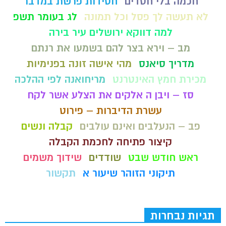
חכמה בלי חסדים
חסידות פרשת במדבר
לא תעשה לך פסל וכל תמונה
לג בעומר תשפ
למה דווקא ירושלים עיר בירה
מב – וירא בצר להם בשמעו את רנתם
מדריך סיאנס
מהי אישה זונה בפנימיות
מכירת חמץ האינטרנט
מריחואנה לפי ההלכה
סז – ויבן ה אלקים את הצלע אשר לקח
עשרת הדיברות – פירוט
פב – הנעלבים ואינם עולבים
קבלה ונשים
קיצור פתיחה לחכמת הקבלה
ראש חודש שבט
שודדים
שידוך משמים
תיקוני הזוהר שיעור א
תקשור
תגיות נבחרות