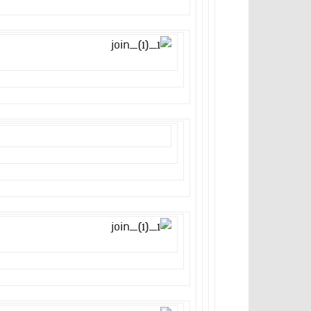
ט”ו באב – יום האהבה היהודי