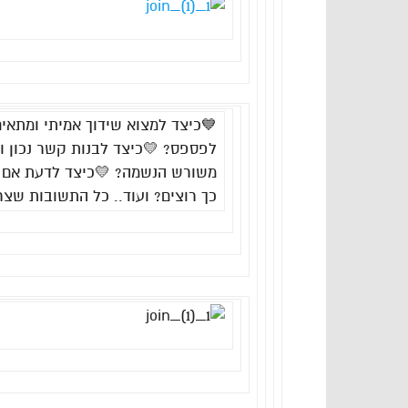
💙כיצד למצוא שידוך אמיתי ומתאים?
לפספס? 💛כיצד לבנות קשר נכון ו
משורש הנשמה? 💛כיצד לדעת אם זה
כך רוצים? ועוד.. כל התשובות שצר