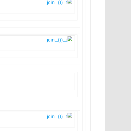
דברי הרב בט”ו באב – תשע”ט