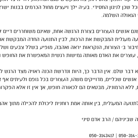
כל שכן לניגון החסידי. בע״ה ילך ויעצים מחול הכרמים בבנות יש
י הגאולה השלמה.
שנם אנשים העצורים בצורת הרגשה אחת, שאינם משוחררים דיים 
נועה מעגלית המבקשת את הרכות, לבין התנועה החדה המבקשת את
יבור ב׳ הצורות, הנקראות יראה ואהבה, מופיע בשלל צבעים ושלל
עוצרים את האדם מאותה גמישות רגשית המאפשרת את החופש הרא
דבר שלם. אין הדבר כך, היות ונדרשת הכנה ראויה מצד הרגש ל
 אנשים שכליים, מדוייקים משהו, העצורים בכל גופם ולעיתים אף
 ללא הרמוניה, מבטאים הם לכאורה חופש, אך אין זו אלא הפקרו
תנועה המעגלית, בין אותה אמת רוחנית ליכולת להכילה מתוך אהב
 שביניהם / הרב אדם סיני