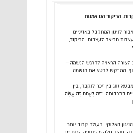
דות. הריקוד הנו אמנות
בור לניגון המתקבל באוזניים
צלות מביאה לעצבות. הריקוד,
.
ת הצורה הראויה להרגש הנשמה –
גוף, המבקש לבטא את הנשמה.
טא זווג בין זכר לנקבה, בין
רבותה. “זֶה לְעֻמַּת זֶה עָשָׂה
.
ניגון האלוקי. העולם קרוב יותר
קבה, תהיה חלק מהתנועה הרוחנית,