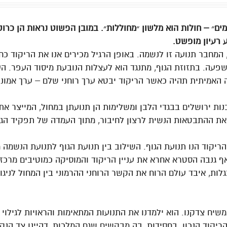
מים״ – חולות הוא מלשון ״מחוללות״. במובן הפשוט נראות הן כרוק
 רעיון מופשט.
, המחבר תנועה זו לנשמה. באופן הרגיל מכירים אנו את הריקוד כחי
פעה. בתזוזת הגוף, מתנגד הוא לעצלות הנובעת מיסוד העפר. הע
אמיתית תהיה כאשר הריקוד יבטא ערך רוחני שלם – ערך אמוני
נות ירושלים בבגדי הלבן ומשלימות הן תנועתן במחול, המייצר א
 את ההתבטאות הנשית לרצון לחיבור, מתוך העמדה של תפקיד ה
הריקוד הנו תנועת הגוף. השילוב בין תנועת הגוף לתנועת הנשמה מב
גנבה הסטרא אחרא את עניין הריקוד והמוסיקה כמוטיבים מרכזיים בת
ו בגלות, איבד עולם הרוח את הקשר הרוחני ההרמוני בין המחול לניגון
משיח צדקנו. הוא ילמדנו את התנועות המתאימות והראויות לגילוי ה
י הריקוד הנכון. בחסידות, בה מבקשים שגם המלכות, דהיינו צד הנ