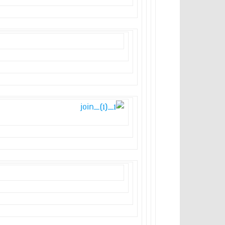
דברי הרב בט”ו באב – תשע”ח
מקבץ דברי הרב במשך השנים על