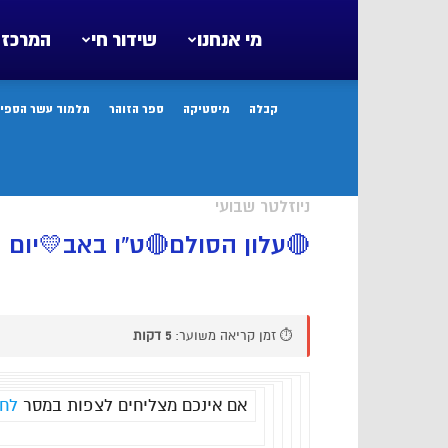
מי אנחנו
שידור חי
המרכז 
קבלה
מיסטיקה
ספר הזוהר
תלמוד עשר הספיר
ניוזלטר שבועי
🔴עלון הסולם🔴ט”ו באב💛יום 
⏱️ זמן קריאה משוער:
5 דקות
אם אינכם מצליחים לצפות במסר
לחצ