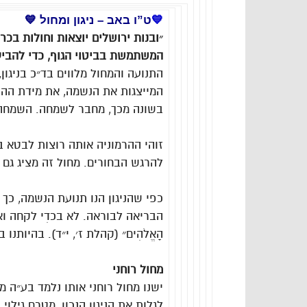
💙
ט”ו באב – ניגון ומחול 💙
״ובנות ירושלים יוצאות וחולות בכר
המשתמשת בביטוי הגוף, כדי להביע
התנועה והמחול מלווים בד״כ בניגון
המייצגות את הנשמה, את מידת ההש
בשונה מכך, מחבר לשמחה. השמחה ה
זוהי ההרמוניה אותה רוצות לבטא ב
להרגש הבחורים. מחול זה מציג גם
כפי שהניגון הנו תנועת הנשמה, כך 
הבריאה לבוראה. לא בכדִי לקחה ואף 
הָאֱלֹהִים״ (קהלת ז׳, י״ד). בהיותנ
מחול רוחני
ישנו מחול רוחני אותו נלמד בע״ה מ
לגלות את הניגון הנכון, מטרם גילו