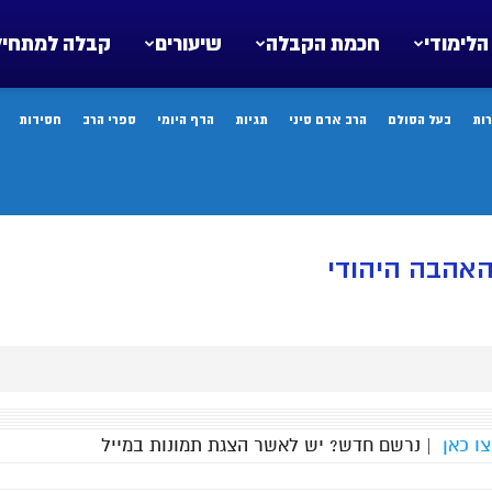
הלימודי
חכמת הקבלה
שיעורים
קבלה למתחיל
ות
בעל הסולם
הרב אדם סיני
תגיות
הדף היומי
ספרי הרב
חסידות
האהבה היהודי
ו כאן
| נרשם חדש? יש לאשר הצגת תמונות במייל