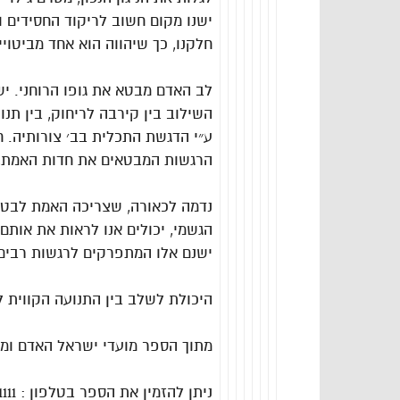
ישנו מקום חשוב לריקוד החסידים ו
חלקנו, כך שיהווה הוא אחד מביטוי
לב האדם מבטא את גופו הרוחני. י
השילוב בין קירבה לריחוק, בין ת
ע״י הדגשת התכלית בב׳ צורותיה. ח
הרגשות המבטאים את חדות האמת, 
נדמה לכאורה, שצריכה האמת לבטא 
הגשמי, יכולים אנו לראות את אותם
ישנם אלו המתפרקים לרגשות רבים,
היכולת לשלב בין התנועה הקווית ל
מתוך הספר מועדי ישראל האדם ומה
ניתן להזמין את הספר בטלפון : 050-314-1111 | 050-3143417