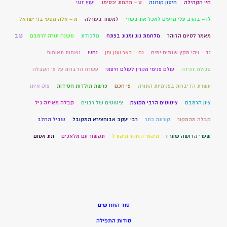
חיי הקהילה
חיסון קורונה
ט – תהמת יכסימו
יעוץ זוגי
לו – בקרב עלי מרעים לאכל את בשרי
למשוך בעורלה
מ – אלה מסעי בני ישראל
מאמר לסיום הזוהר
מלחמת גוג ומגוג בפתח
מלכודת
משנה תורה לרמבם
נגב
נד – ויהי מקץ שנתים ימים
נח – באר וענן ומן
נחש
נשמות תאומות
סגולת זכירה
עולם פנימי מקרין לעולם חיצוני
עשרת הדברות על פי הקבלה
עשרת הדיברות בפנימיות התורה
פי חכם
פרשת תולדות חסידות
צוק איתן
ציון הרמבם
ציטוטים הרבי מקוצק
ציטוטים של רבנים
קבלה מאיזה גיל
קבלה מהמקור
קורונה כתר
רבי יעקב אבוחצירא המקובל
שביל החלב
שערי קדושה שער ו
תיקוני הזוהר תיקון ל
תקשור עם מלאכים
תת אטום
סוד החודשים
סודות התפילה