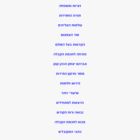
זוגיות ומשפחה
תורת החסידות
עולמות העליונים
סוד הצמצום
הקדמות בעל הסולם
פתיחה לחכמת הקבלה
אברהם יצחק הכהן קוק
מוסר ותיקון המידות
פירוש חלומות
שיעורי זוהר
הרצאות למתחילים
נבואה ורוח הקודש
מ
בוא לחכמת הקבלה
כתבי המקובלים