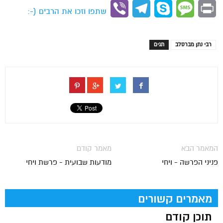
Link
Viber
Telegram
Skype
Message
Print
שתפו וזכו את הרבים (-:
רבי נתן מברסלב
תגים
המאמר הבא
מאמר קודם
פניני הפרשה - ויחי
מודעות שבועית - פרשת ויחי
מאמרים קשורים
תוכן קודם