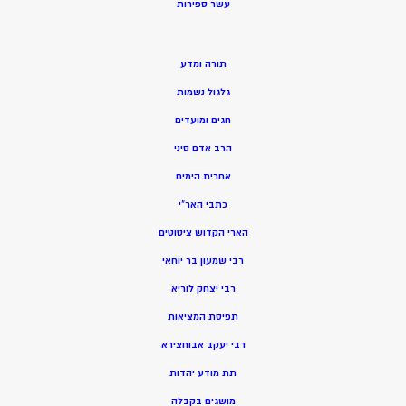
ע
שר ספירות
תורה ומדע
גלגול נשמות
חגים ומועדים
הרב אדם סיני
אחרית הימים
כתבי האר”י
הארי הקדוש ציטוטים
רבי שמעון בר יוחאי
רבי יצחק לוריא
תפיסת המציאות
רבי יעקב אבוחצירא
תת מודע יהדות
מושגים בקבלה