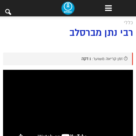
כללי
רבי נתן מברסלב
⏱️ זמן קריאה משוער:
1 דקה