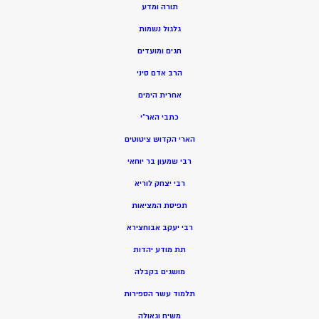
תורה ומדע
גלגול נשמות
חגים ומועדים
הרב אדם סיני
אחרית הימים
כתבי האר”י
הארי הקדוש ציטוטים
רבי שמעון בר יוחאי
רבי יצחק לוריא
תפיסת המציאות
רבי יעקב אבוחצירא
תת מודע יהדות
מושגים בקבלה
תלמוד עשר הספירות
משיח וגאולה