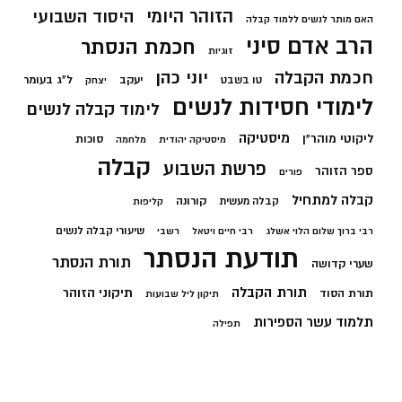
הזוהר היומי
היסוד השבועי
האם מותר לנשים ללמוד קבלה
הרב אדם סיני
חכמת הנסתר
זוגיות
חכמת הקבלה
יוני כהן
יעקב
ל"ג בעומר
טו בשבט
יצחק
לימודי חסידות לנשים
לימוד קבלה לנשים
מיסטיקה
ליקוטי מוהר"ן
סוכות
מיסטיקה יהודית
מלחמה
קבלה
פרשת השבוע
ספר הזוהר
פורים
קבלה למתחיל
קורונה
קבלה מעשית
קליפות
שיעורי קבלה לנשים
רבי ברוך שלום הלוי אשלג
רבי חיים ויטאל
רשבי
תודעת הנסתר
תורת הנסתר
שערי קדושה
תורת הקבלה
תיקוני הזוהר
תורת הסוד
תיקון ליל שבועות
תלמוד עשר הספירות
תפילה