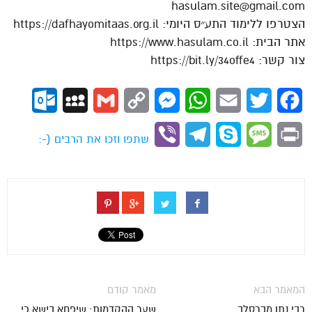
hasulam.site@gmail.com
הצטרפו ללימוד התע״ס היומי: https://dafhayomitaas.org.il
אתר הבית: https://www.hasulam.co.il
צור קשר: https://bit.ly/34offe4
ok.com
MySpace
Gmail
Copy
Messenger
WhatsApp
Email
Twitter
Facebook
Link
Viber
Telegram
Skype
Message
Print
שתפו וזכו את הרבים (-:
המאמר הבא
מאמר קודם
רבי נתן מברסלב
שער ההקדמות: שיפחא בישא כי