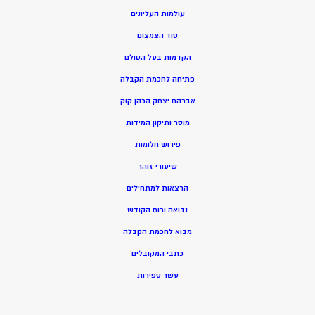
עולמות העליונים
סוד הצמצום
הקדמות בעל הסולם
פתיחה לחכמת הקבלה
אברהם יצחק הכהן קוק
מוסר ותיקון המידות
פירוש חלומות
שיעורי זוהר
הרצאות למתחילים
נבואה ורוח הקודש
מ
בוא לחכמת הקבלה
כתבי המקובלים
ע
שר ספירות