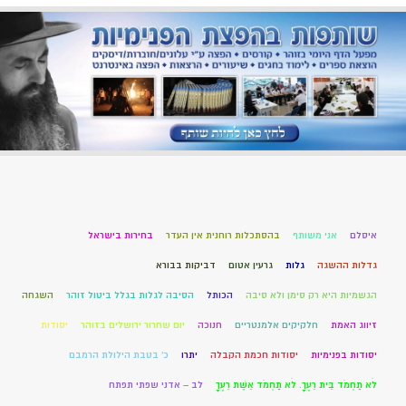
איסלם
אני משותף
בהסתכלות רוחנית אין העדר
בחירות בישראל
גדלות ההשגה
גלות
גרעין אטום
דביקות בבורא
הגשמיות היא רק סימן ולא סיבה
הכותל
הסיבה לגלות בגלל ביטול זוהר
השגחה
זיווג האמת
חלקיקים אלמנטריים
חנוכה
יום שחרור ירושלים בזוהר
יסודות
יסודות בפנימיות
יסודות חכמת הקבלה
יתרו
כ' בטבת הילולת הרמבם
לֹא תַחְמֹד בֵּית רֵעֶךָ. לֹא תַחְמֹד אֵשֶׁת רֵעֶךָ
לב – אדני שפתי תפתח