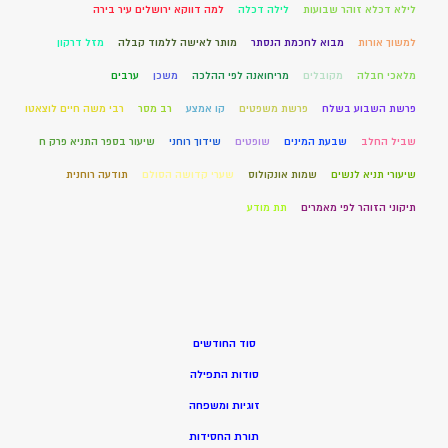
לילא דכלא זוהר שבועות
לילה דכלה
למה דווקא ירושלים עיר בירה
למשוך אורות
מבוא לחכמת הנסתר
מותר לאישה ללמוד קבלה
מזל דרקון
מלאכי חבלה
מקובלים
מריחואנה לפי ההלכה
משכן
ערבים
פרשת השבוע בשלח
פרשת משפטים
קו אמצע
רב מסר
רבי משה חיים לוצאטו
שביל החלב
שבעת המינים
שופטים
שידוך רוחני
שיעור בספר התניא פרק ח
שיעורי תניא לנשים
שמות אונקולוס
שערי קדושה הסולם
תודעה רוחנית
תיקוני הזוהר לפי מאמרים
תת מודע
סוד החודשים
סודות התפילה
זוגיות ומשפחה
תורת החסידות