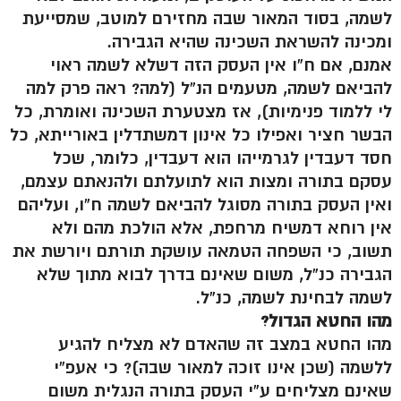
לשמה, בסוד המאור שבה מחזירם למוטב, שמסייעת
ומכינה להשראת השכינה שהיא הגבירה.
אמנם, אם ח”ו אין העסק הזה דשלא לשמה ראוי
להביאם לשמה, מטעמים הנ”ל (למה? ראה פרק למה
לי ללמוד פנימיות), אז מצטערת השכינה ואומרת, כל
הבשר חציר ואפילו כל אינון דמשתדלין באורייתא, כל
חסד דעבדין לגרמייהו הוא דעבדין, כלומר, שכל
עסקם בתורה ומצות הוא לתועלתם ולהנאתם עצמם,
ואין העסק בתורה מסוגל להביאם לשמה ח”ו, ועליהם
אין רוחא דמשיח מרחפת, אלא הולכת מהם ולא
תשוב, כי השפחה הטמאה עושקת תורתם ויורשת את
הגבירה כנ”ל, משום שאינם בדרך לבוא מתוך שלא
לשמה לבחינת לשמה, כנ”ל.
מהו החטא הגדול?
מהו החטא במצב זה שהאדם לא מצליח להגיע
ללשמה (שכן אינו זוכה למאור שבה)? כי אעפ”י
שאינם מצליחים ע”י העסק בתורה הנגלית משום