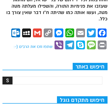
שעזבו את פנימיות התורה, והשפילו מעלתה מטה
מטה, ועשו אותה כמו שהיתה ח”ו דבר שאין צורך בו
כלל.
ok.com
MySpace
Gmail
Copy
Messenger
WhatsApp
Email
Twitter
Facebook
Link
Viber
Telegram
Skype
Message
Print
שתפו וזכו את הרבים (-:
חיפוש באתר
חיפוש מתקדם גוגל