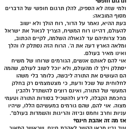
תרגום חופשי
ולמי שזה לא הספיק, להלן תרגום חופשי של הדברים
מסוף המובאה:
בעת ההיא, נאמר על הדור, רוח הולך ולא ישוב
להעולם, דהיינו רוח המשיח, הצריך לגאול את ישראל
מכל צרותיהם עד לגאולה השלמה, לקיים הכתוב,
ומלאה הארץ דעה את ה’. הרוח הזה נסתלק לו והלך
ואינו מאיר בעולם.
אוי להם לאותם אנשים, הגורמים שרוחו של משיח
יסתלק וילך לו מהעולם, ולא יוכל לשוב לעולם, שהמה
הם העושים את התורה ליבשה, כלומר בלי משהו
לחלוחית של שכל ודעת, כי מצטמצמים רק בחלק
המעשי של התורה, ואינם רוצים להשתדל ולהבין
בחכמת הקבלה, לידע ולהשכיל בסודות התורה וטעמי
מצוה. אוי להם, שהם גורמים במעשיהם הללו, שיהיו
עניות וחרב וחמס וביזה והריגות והשמדות בעולם”.
אז מה זה אהבת חינם?
עוד נבין מכאן הקשר לאהבת חינם, שכאשר המאור