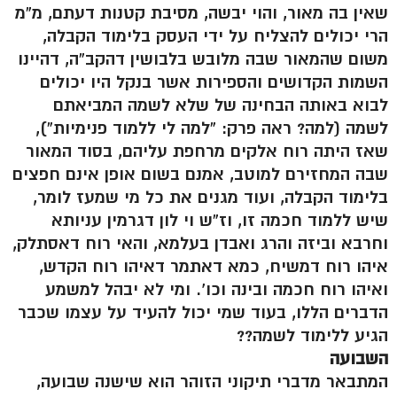
שאין בה מאור, והוי יבשה, מסיבת קטנות דעתם, מ”מ
הרי יכולים להצליח על ידי העסק בלימוד הקבלה,
משום שהמאור שבה מלובש בלבושין דהקב”ה, דהיינו
השמות הקדושים והספירות אשר בנקל היו יכולים
לבוא באותה הבחינה של שלא לשמה המביאתם
לשמה (למה? ראה פרק: “למה לי ללמוד פנימיות”),
שאז היתה רוח אלקים מרחפת עליהם, בסוד המאור
שבה המחזירם למוטב, אמנם בשום אופן אינם חפצים
בלימוד הקבלה, ועוד מגנים את כל מי שמעז לומר,
שיש ללמוד חכמה זו, וז”ש וי לון דגרמין עניותא
וחרבא וביזה והרג ואבדן בעלמא, והאי רוח דאסתלק,
איהו רוח דמשיח, כמא דאתמר דאיהו רוח הקדש,
ואיהו רוח חכמה ובינה וכו’. ומי לא יבהל למשמע
הדברים הללו, בעוד שמי יכול להעיד על עצמו שכבר
הגיע ללימוד לשמה??
השבועה
המתבאר מדברי תיקוני הזוהר הוא שישנה שבועה,