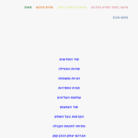
שיעור בספר התניא פרק מג
שיעורים בספר הזוהר
שירת הרבש
תאנה
תחום שבת
סוד החודשים
סודות התפילה
זוגיות ומשפחה
תורת החסידות
עולמות העליונים
סוד הצמצום
הקדמות בעל הסולם
פתיחה לחכמת הקבלה
אברהם יצחק הכהן קוק