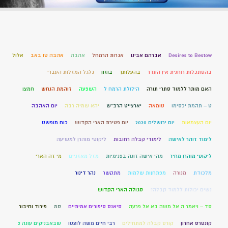
Desires to Bestow
אברהם אבינו
אגרות הרמחל
אהבה
אהבה טו באב
אלול
בהסתכלות רוחנית אין העדר
בהעלותך
בוזון
גלגל המזלות העברי
האם מותר ללמוד סתרי תורה
הילולת הרמח ל
השפעה
זוהמת הנחש
חמצן
ט – תהמת יכסימו
טומאה
יארצייט הרב"ש
יהא שמיה רבה
יום האהבה
יום העצמאות
יום ירושלים 2020
יום פטירת הארי הקדוש
כוח מופשט
לימוד זוהר לאישה
לימודי קבלה רחובות
ליקוטי מוהרן למשיעה
ליקוטי מוהרן מחיר
מהי אישה זונה בפנימיות
מזל מאזניים
מי זה הארי
מלכודת
מנורה
מפתחןות שלמות
מתקשר
נהר דינור
נשים יכולות ללמוד קבלה?
סגולה הארי הקדוש
סד – ויאמר ה אל משה בא אל פרעה
סיאנס סיפורים אמיתיים
סמ
פירוד וחיבור
קונטרס אחרון
קורס קבלה למתחילים
רבי חיים משה לוצטו
שבאבניקים עונה 2