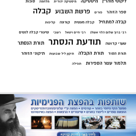
מיסטיקה
ליקוטי מוהר"ן
סוכות
מיסטיקה יהודית
מלחמה
קבלה
פרשת השבוע
ספר הזוהר
פורים
קבלה למתחיל
קורונה
קבלה מעשית
קליפות
שיעורי קבלה לנשים
רבי ברוך שלום הלוי אשלג
רבי חיים ויטאל
רשבי
תודעת הנסתר
תורת הנסתר
שערי קדושה
תורת הקבלה
תיקוני הזוהר
תורת הסוד
תיקון ליל שבועות
תלמוד עשר הספירות
תפילה