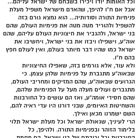
וכל האומות יודו ויכירו בשבחם של ישראל עליהם…
אבל אם ח”ו להיפך, שהאדם מישראל משפיל מעלת
פנימיות התורה וסודותיה… הוא נמצא גורם בזה
להשפיל ולהוריד מטה מטה את פנימיות העולם, שהם
בני ישראל, ולהגביר את חיצוניות העולם עליהם, שהם
אוה”ע, וישפילו ויבזו את בני ישראל, ויחשיבו את
ישראל כמו שהיו דבר מיותר בעולם, ואין לעולם חפץ
בהם ח”ו.
ולא עוד, אלא גורמים בזה, שאפילו החיצוניות
שבאוה”ע מתגברת על פנימיות שלהן עצמן. כי
הגרועים שבאוה”ע, שהם המזיקים ומחריבי העולם,
מתגברים ועולים מעלה מעל על הפנימיות שלהם,
שהם חסידי אומה”ע, ואז הם עושים כל החורבנות
והשחיטות האיומים, שבני דורנו היו עדי ראיה להם,
השם ישמרנו מכאן ואילך.
הרי לעיניך, שגאולת ישראל וכל מעלת ישראל תלוי
בלימוד הזוהר ובפנימיות התורה. ולהיפך, כל
החורבנות וכל ירידתם של בני ישראל, הם מחמת