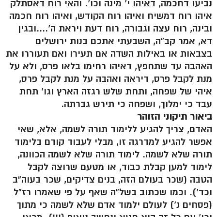
נביעו דחכמה, דאיהו י’ מינה וכו’. והאי רוח דאסתלק
איהו רוח דמשיח ואיהו רוח הקודש, ואיהו רוח חכמה
ובינה, רוח עצה וגבורה, רוח דעת ויראת ה’….ובגין
דא, אמר קב”ה, השבעתי אתכם בנות ירושלים
בצבאות או באילות השדה אם תעירו ואם תעוררו את
האהבה עד שתחפץ, דאיהו רחימו בלאו פרס, ולא על
מנת לקבל פרס, דיראה ואהבה על מנת לקבל פרס,
איהי של שפחה, ותחת שלש רגזה הארץ וגו’ תחת
עבד כי ימלוך, ושפחה כי תירש גברתה.
ביאור תיקוני הזוהר
האדם, צריך להגיע ללימוד תורה לשמה, אלא, שאי
אפשר להגיע למדרגה זו, מבלי לעבוד קודם בלימוד
תורה שלא לשמה. לימוד תורה שלא לשמה הכוונה,
לימוד למען קבלת כבוד, או מטעם שרוצה לקבל
הטבה (שכר בעולם הזה, בנים צדיקים, שכר בעוה”ב
וכד’). וכמו שכתוב בשל”ה שאף על פי שאמרו רז”ל
(פסחים נ’) לעולם ילמוד אדם שלא לשמה כי מתוך