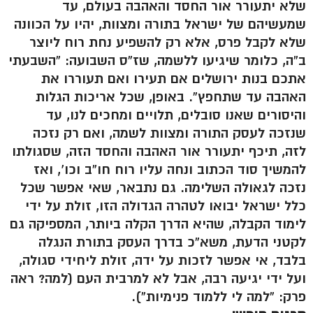
שלא יתעורר אור החסד והאהבה בעולם, עד
שמעשיהם של ישראל בתורה ומצוות, יהיו על הכוונה
שלא לקבל פרס, אלא רק להשפיע נחת רוח ליוצר
ב”ה, כלומר שיגיעו ללשמה, שז”ס השבועה: “השבעתי
אתכם בנות ירושלים אם תעירו ואם תעוררו את
האהבה עד שתחפץ”. באופן, שכל אריכות הגלות
והיסורים שאנו סובלים, תלויים ומחכים לנו, עד
שנזכה לעסק התורה ומצוות לשמה, ואם רק נזכה
לזה, תיכף יתעורר אור האהבה והחסד הזה, שסגולתו
להמשיך סוד הכתוב ונחה עליו רוח חו”ב וכו’, ואז
נזכה לגאולה השלימה. גם נתבאר, שאי אפשר שכל
כלל ישראל יבואו לטהרה הגדולה הזו, זולת על ידי
לימוד הקבלה, שהיא הדרך הקלה ביותר, המספיקה גם
לקטני הדעת, משא”כ בדרך העסק בתורת הנגלה
בלבד, אי אפשר לזכות על ידה, זולת ליחידי סגולה,
ועל ידי יגיעה רבה, אבל לא למרבית העם (למה? ראה
פרק: “למה לי ללמוד פנימיות”).