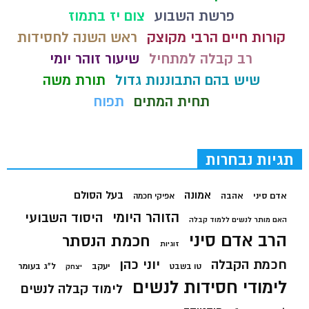
פרשת השבוע
צום יז בתמוז
קורות חיים הרבי מקוצק
ראש השנה לחסידות
רב קבלה למתחיל
שיעור זוהר יומי
שיש בהם התבוננות גדול
תורת משה
תחית המתים
תפוח
תגיות נבחרות
בעל הסולם
אמונה
אדם סיני
אהבה
אפיקי חכמה
הזוהר היומי
היסוד השבועי
האם מותר לנשים ללמוד קבלה
הרב אדם סיני
חכמת הנסתר
זוגיות
חכמת הקבלה
יוני כהן
יעקב
ל"ג בעומר
טו בשבט
יצחק
לימודי חסידות לנשים
לימוד קבלה לנשים