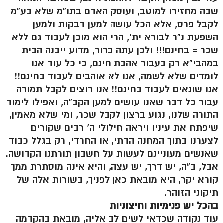
שבה מחזירו למוטב, ועוסק האדם בתו”מ שלא בע”מ
לקבל פרס, אלא הכל עושה למען דבקות ולמען
השפעת נ”ר לבורא ית’, הרי הוא מוכן לעבוד גם ללא
שכר = בחינם!!! ולכן עתה ברור, מדוע ייבנה הבית
במהבי”א רק בעבור אהבת חינם, כי כל עוד אנו
לומדים שלא לשמה, אנו לא אוהבים לעבוד בחינם!!
אנו שונאים לעבוד בחינם!! אנו רוצים לקבל תמורה
עבור כל דבר שאנו עושים למען הקב”ה, ואפילו לימוד
התורה שלנו, נגוע ברצון לקבל שכר, ומי שלא מאמין,
שיפתח את עיניו ויראה חילולי ה’ רבים שקורים
לצערנו בתוך המחנה הדתי, או החרדי, רק בגלל כבוד
שאנשים מעוניינם לעשות על חשבון תורתנו הקדושה.
אבל, ב”ה, יש דרך, יש עצה, והיא אינה מוסתרת ממך
קורא יקר, היא מובאת כאן לפניך, בשורות אלה של
תיקוני הזוהר.
בהכל יש פנימיות וחיצוניות
עוד נקודה שכדאי לשים לב אליה, מובאת בהקדמה