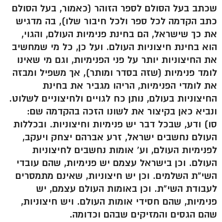
שכתב בעל הסולם לספר הזוהר (כאמור, בעל הסולם
כתב הקדמה לכל ספר ולכל חיבור שלו), בה מדגיש
את כך שישראל, הם בחינת פנימיות העולם, והגוי,
הוא בחינת חיצוניות העולם. ועל כן, כל מי שמחשיב
את החיצוניות יותר על פני הפנימיות, וגם מי שאינו
לומד פנימיות (שזה בסדר ומותר), אך משפיל ומבזה
את לומדי הפנימיות, הריהו מגביר את בחינת
החיצוניות בעולם, נותן כח לגויים ולחיצוניים לשלוט.
ונביא כאן בקיצור את לשונו הזכה בהקדמה שם:
סו) ודע, שבכל דבר יש פנימיות וחיצוניות. ובכללות
העולם נחשבים ישראל, זרע אברהם יצחק ויעקב,
לפנימיות העולם, וע’ אומות נחשבים לחיצוניות
העולם. וכן בישראל עצמם יש פנימיות, שהם עובדי
השי”ת השלמים. וכן יש חיצוניות, שאינם מתמסרים
לעבודת השי”ת. וכן באומות העולם עצמם, יש
פנימיות, שהם חסידי אומות העולם. ויש חיצוניות,
שהם הגסים והמזיקים שבהם וכדומה.