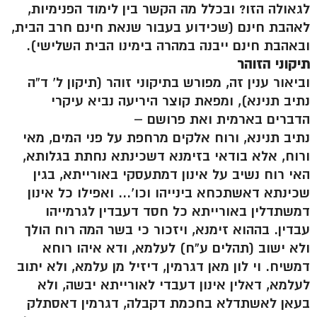
לגאולה הזו? ובכלל מה הקשר בין לימוד הפנימיות,
לאהבת חינם (שכידוע בעבור שנאת חינם חרב הבית,
ובאהבת חינם ייבנה במהרה בימינו הבית השלישי).
תיקוני הזוהר
וביאור ענין זה, מפורש בתיקוני זוהר (תיקון ל’ ד”ה
נתיב תנינא), ומפאת קוצר היריעה נביא עיקרי
הדברים בארמית ואת פרושם –
נתיב תנינא, ורוח אלקים מרחפת על פני המים, מאי
ורוח, אלא בודאי בזימנא דשכינתא נחתת בגלותא,
האי רוח נשיב על אינון דמתעסקי באורייתא, בגין
שכינתא דאשתכחא בינייהו וכו’… ואפילו כל אינון
דמשתדלין באורייתא כל חסד דעבדין לגרמייהו
עבדין. בההוא זימנא, ויזכור כי בשר המה רוח הולך
ולא ישוב (תהלים ע”ח) לעלמא, ודא איהו רוחא
דמשיח. וי לון מאן דגרמין, דיזיל מן עלמא, ולא יתוב
לעלמא, דאלין אינון דעבדי לאורייתא יבשה, ולא
בעאן לאשתדלא בחכמת דקבלה, דגרמין דאסתלק