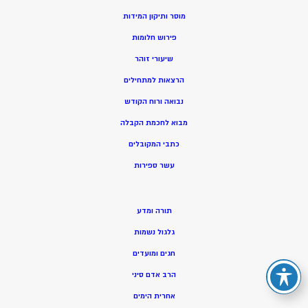
מוסר ותיקון המידות
פירוש חלומות
שיעורי זוהר
הרצאות למתחילים
נבואה ורוח הקודש
מ
בוא לחכמת הקבלה
כתבי המקובלים
ע
שר ספירות
תורה ומדע
גלגול נשמות
חגים ומועדים
הרב אדם סיני
אחרית הימים