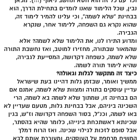
וכו’ עם כל זה הוא חטא ונחשב ניאוף (!!!). מכאן
נבין, שכל הלימוד שאנו לומדים בתחילת הדרך, הוא
בבחינת “שלא לשמה”, וכי עלינו להמיר לימוד זה,
שהוא נקרא גם השפחה, ללימוד אחר, שנקרא
הגבירה.
ומדוע התירו לנו, את הלימוד שלא לשמה? אלא
שהמאור שבתורה, מחזירו למוטב, ואז נחשבת התורה
שלא לשמה, כשפחה דקדושה, המסייעת לגבירה,
שהיא לימוד תורה לשמה.
כיצד זה מתקשר לגלות וגאולה?
ממשיך ואומר, שבזמן גלות דהיינו בעת שישראל
עדיין עוסקים בתורה ומצוות שלא לשמה, אמנם אם
הם בבחינה זו, שמתוך שלא לשמה בא לשמה, הרי
השכינה ביניהם, אבל בבחינת גלות, מטעם שעדיין לא
באו לשמה, וכנ”ל, בסוד השפחה דקדושה וז”ש, בגין
שכינתא דאשתכחת בינייהו, כלומר שהיא בהסתר,
אבל סופם לזכות לגילוי שכינה. ואז הרוח דמלך
המשיח מרחפת על העוסקים, ומעוררת אותם לבא